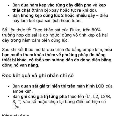
Bạn
đưa hàm kẹp vào từng dây điện pha
và
kẹp
thật chặt
(tránh bị xoay hoặc tụt ra khi đo).
Bạn
không kẹp cùng lúc 2 hoặc nhiều dây
– điều
này làm kết quả sai lệch hoàn toàn.
Số liệu thực tế: Theo khảo sát của Fluke, trên 80%
trường hợp đo sai là do người dùng vô tình kẹp cả hai
dây trong hàm cảm biến cùng lúc.
Sau khi kết thúc mô tả quá trình đo bằng ampe kìm,
nếu
bạn muốn tham khảo thêm về phương pháp đo bằng
thiết bị khác, có thể xem hướng dẫn đo dòng điện bằng
đồng hồ vạn năng
.
Đọc kết quả và ghi nhận chỉ số
Bạn
quan sát giá trị hiển thị trên màn hình LCD
của
ampe kìm.
Bạn
ghi chú giá trị từng pha
theo tên (L1, L2, L3/R,
S, T) vào sổ hoặc chụp lại bảng điện có hiện số
liệu.
Kết quả ví dụ: