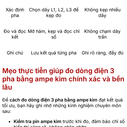
Xác định
Chọn dây L1, L2, L3 để
Không kẹp nhiều
pha
kẹp đo
dây
Đo và đọc
Mở hàm, kẹp và đọc chỉ
Không chạm dây
kết
số
trần
Ghi chú
Lưu kết quả từng pha
Ghi rõ ràng, đầy đủ
Mẹo thực tiễn giúp đo dòng điện 3
pha bằng ampe kìm chính xác và bền
lâu
Để
cách đo dòng điện 3 pha bằng ampe kìm
đạt kết quả
tối ưu, bạn hãy ghi nhớ những kinh nghiệm chuyên môn
sau:
Kiểm tra pin ampe kìm
trước khi đo, đảm bảo chỉ số
hiển thị sáng rõ, không chập chờn.