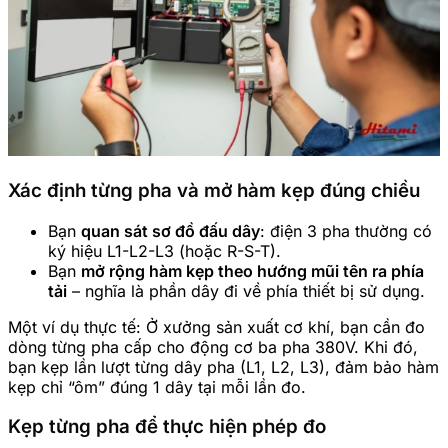
Xác định từng pha và mở hàm kẹp đúng chiều
Bạn
quan sát sơ đồ đấu dây
: điện 3 pha thường có
ký hiệu L1-L2-L3 (hoặc R-S-T).
Bạn
mở rộng hàm kẹp theo hướng mũi tên ra phía
tải
– nghĩa là phần dây đi về phía thiết bị sử dụng.
Một ví dụ thực tế: Ở xưởng sản xuất cơ khí, bạn cần đo
dòng từng pha cấp cho động cơ ba pha 380V. Khi đó,
bạn kẹp lần lượt từng dây pha (L1, L2, L3), đảm bảo hàm
kẹp chỉ “ôm” đúng 1 dây tại mỗi lần đo.
Kẹp từng pha để thực hiện phép đo