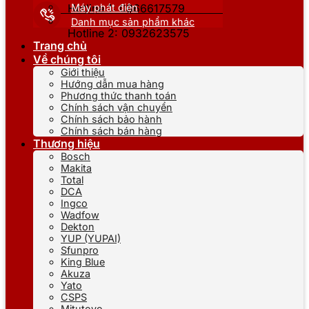
Máy phát điện
Hotline 1: 0866617579
Danh mục sản phẩm khác
Hotline 2: 0932623575
Trang chủ
Về chúng tôi
Giới thiệu
Hướng dẫn mua hàng
Phương thức thanh toán
Chính sách vận chuyển
Chính sách bảo hành
Chính sách bán hàng
Thương hiệu
Bosch
Makita
Total
DCA
Ingco
Wadfow
Dekton
YUP (YUPAI)
Sfunpro
King Blue
Akuza
Yato
CSPS
Mitutoyo