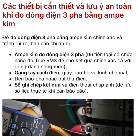
Các thiết bị cần thiết và lưu ý an toàn
khi đo dòng điện 3 pha bằng ampe
kìm
Để
đo dòng điện 3 pha bằng ampe kìm
chính xác và
tránh rủi ro, bạn cần chuẩn bị:
Ampe kìm đo dòng điện 3 pha
(ưu tiên loại có chức
năng đo True RMS để cho kết quả chính xác cả với
dòng dạng sóng méo),
Găng tay cách điện
, giày bảo hộ và kính che mặt,
Đèn báo pha hoặc bút thử điện,
Sổ ghi chép kết quả
và điện thoại chụp ảnh (để lưu
số liệu thực tế khi cần báo cáo).