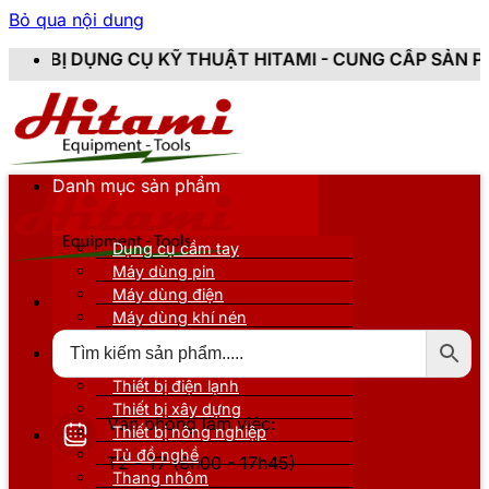
Bỏ qua nội dung
Ỹ THUẬT HITAMI - CUNG CẤP SẢN PHẨM CHÍNH HÃNG, 
Danh mục sản phẩm
Dụng cụ cầm tay
Máy dùng pin
Máy dùng điện
Máy dùng khí nén
Thiết bị đo kiểm
Thiết bị nâng đỡ
Thiết bị điện lạnh
Thiết bị xây dựng
Văn phòng làm việc:
Thiết bị nông nghiệp
Tủ đồ nghề
T2 - T7 (8h00 - 17h45)
Thang nhôm