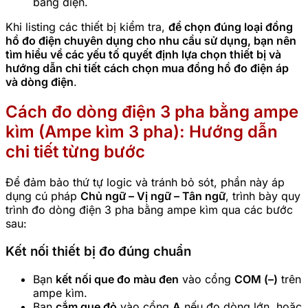
bảng điện.
Khi listing các thiết bị kiểm tra,
để chọn đúng loại đồng
hồ đo điện chuyên dụng cho nhu cầu sử dụng, bạn nên
tìm hiểu về các yếu tố quyết định lựa chọn thiết bị và
hướng dẫn chi tiết cách chọn mua đồng hồ đo điện áp
và dòng điện
.
Cách đo dòng điện 3 pha bằng ampe
kìm (Ampe kìm 3 pha): Hướng dẫn
chi tiết từng bước
Để đảm bảo thứ tự logic và tránh bỏ sót, phần này áp
dụng cú pháp
Chủ ngữ – Vị ngữ – Tân ngữ
, trình bày quy
trình đo dòng điện 3 pha bằng ampe kìm qua các bước
sau:
Kết nối thiết bị đo đúng chuẩn
Bạn
kết nối que đo màu đen
vào cổng
COM (–)
trên
ampe kìm.
Bạn
cắm que đỏ
vào cổng
A
nếu đo dòng lớn, hoặc