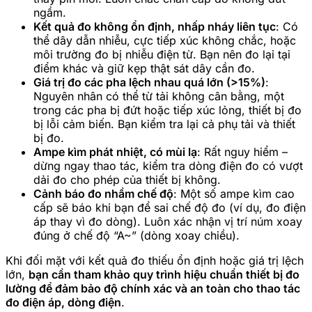
ngầm.
Kết quả đo không ổn định, nhấp nháy liên tục
: Có
thể dây dẫn nhiễu, cực tiếp xúc không chắc, hoặc
môi trường đo bị nhiễu điện từ. Bạn nên đo lại tại
điểm khác và giữ kẹp thật sát dây cần đo.
Giá trị đo các pha lệch nhau quá lớn (>15%)
:
Nguyên nhân có thể từ tải không cân bằng, một
trong các pha bị đứt hoặc tiếp xúc lỏng, thiết bị đo
bị lỗi cảm biến. Bạn kiểm tra lại cả phụ tải và thiết
bị đo.
Ampe kìm phát nhiệt, có mùi lạ
: Rất nguy hiểm –
dừng ngay thao tác, kiểm tra dòng điện đo có vượt
dải đo cho phép của thiết bị không.
Cảnh báo đo nhầm chế độ
: Một số ampe kìm cao
cấp sẽ báo khi bạn để sai chế độ đo (ví dụ, đo điện
áp thay vì đo dòng). Luôn xác nhận vị trí núm xoay
đúng ở chế độ “A~” (dòng xoay chiều).
Khi đối mặt với kết quả đo thiếu ổn định hoặc giá trị lệch
lớn,
bạn cần tham khảo quy trình hiệu chuẩn thiết bị đo
lường để đảm bảo độ chính xác và an toàn cho thao tác
đo điện áp, dòng điện
.