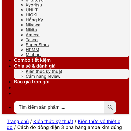
Kyoritsu
UNI-T
HIOKI
Hồng Ký
Nikawa
Nikita
Ameca
Tasco
Super Stars
HPMM
Minbao
Combo tiết kiệm
Chia sẻ & đánh giá
Kiến thức kỹ thuật
Cẩm nang review
Báo giá trọn gói
Trang chủ
/
Kiến thức kỹ thuật
/
Kiến thức về thiết bị
đo
/
Cách đo dòng điện 3 pha bằng ampe kìm đúng