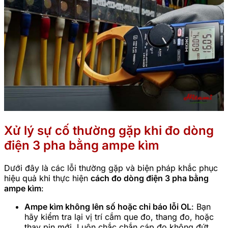
Xử lý sự cố thường gặp khi đo dòng
điện 3 pha bằng ampe kìm
Dưới đây là các lỗi thường gặp và biện pháp khắc phục
hiệu quả khi thực hiện
cách đo dòng điện 3 pha bằng
ampe kìm
:
Ampe kìm không lên số hoặc chỉ báo lỗi OL
: Bạn
hãy kiểm tra lại vị trí cắm que đo, thang đo, hoặc
thay pin mới. Luôn chắc chắn cáp đo không đứt