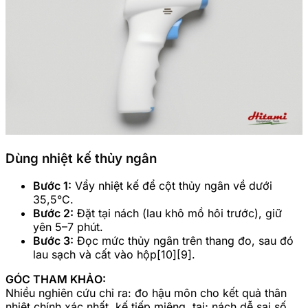
Dùng nhiệt kế thủy ngân
Bước 1:
Vẩy nhiệt kế để cột thủy ngân về dưới
35,5°C.
Bước 2:
Đặt tại nách (lau khô mồ hôi trước), giữ
yên 5–7 phút.
Bước 3:
Đọc mức thủy ngân trên thang đo, sau đó
lau sạch và cất vào hộp[10][9].
GÓC THAM KHẢO:
Nhiều nghiên cứu chỉ ra: đo hậu môn cho kết quả thân
nhiệt chính xác nhất, kế tiếp miệng, tai; nách dễ sai số