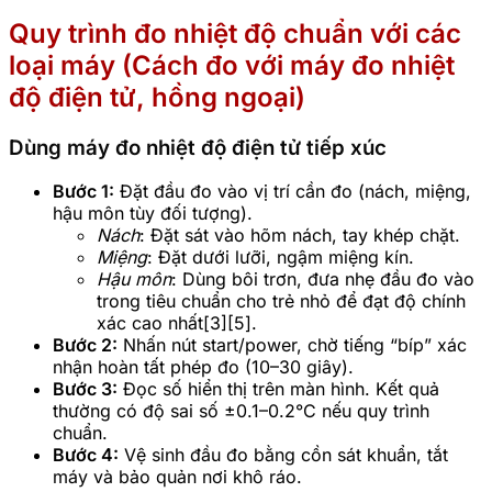
Quy trình đo nhiệt độ chuẩn với các
loại máy (Cách đo với máy đo nhiệt
độ điện tử, hồng ngoại)
Dùng máy đo nhiệt độ điện tử tiếp xúc
Bước 1:
Đặt đầu đo vào vị trí cần đo (nách, miệng,
hậu môn tùy đối tượng).
Nách
: Đặt sát vào hõm nách, tay khép chặt.
Miệng
: Đặt dưới lưỡi, ngậm miệng kín.
Hậu môn
: Dùng bôi trơn, đưa nhẹ đầu đo vào
trong tiêu chuẩn cho trẻ nhỏ để đạt độ chính
xác cao nhất[3][5].
Bước 2:
Nhấn nút start/power, chờ tiếng “bíp” xác
nhận hoàn tất phép đo (10–30 giây).
Bước 3:
Đọc số hiển thị trên màn hình. Kết quả
thường có độ sai số ±0.1–0.2°C nếu quy trình
chuẩn.
Bước 4:
Vệ sinh đầu đo bằng cồn sát khuẩn, tắt
máy và bảo quản nơi khô ráo.