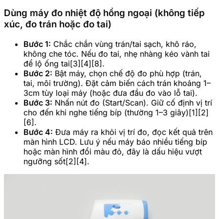
Dùng máy đo nhiệt độ hồng ngoại (không tiếp
xúc, đo trán hoặc đo tai)
Bước 1:
Chắc chắn vùng trán/tai sạch, khô ráo,
không che tóc. Nếu đo tai, nhẹ nhàng kéo vành tai
để lộ ống tai[3][4][8].
Bước 2:
Bật máy, chọn chế độ đo phù hợp (trán,
tai, môi trường). Đặt cảm biến cách trán khoảng 1–
3cm tùy loại máy (hoặc đưa đầu đo vào lỗ tai).
Bước 3:
Nhấn nút đo (Start/Scan). Giữ cố định vị trí
cho đến khi nghe tiếng bíp (thường 1–3 giây)[1][2]
[6].
Bước 4:
Đưa máy ra khỏi vị trí đo, đọc kết quả trên
màn hình LCD. Lưu ý nếu máy báo nhiều tiếng bíp
hoặc màn hình đổi màu đỏ, đây là dấu hiệu vượt
ngưỡng sốt[2][4].