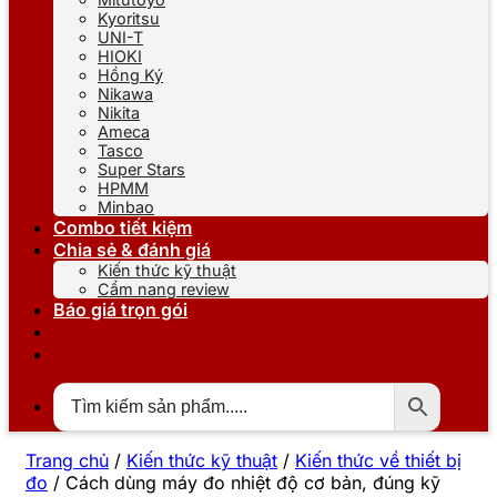
Kyoritsu
UNI-T
HIOKI
Hồng Ký
Nikawa
Nikita
Ameca
Tasco
Super Stars
HPMM
Minbao
Combo tiết kiệm
Chia sẻ & đánh giá
Kiến thức kỹ thuật
Cẩm nang review
Báo giá trọn gói
Trang chủ
/
Kiến thức kỹ thuật
/
Kiến thức về thiết bị
đo
/
Cách dùng máy đo nhiệt độ cơ bản, đúng kỹ