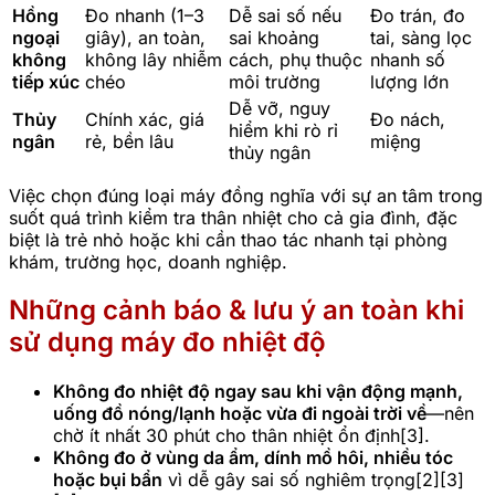
Hồng
Đo nhanh (1–3
Dễ sai số nếu
Đo trán, đo
ngoại
giây), an toàn,
sai khoảng
tai, sàng lọc
không
không lây nhiễm
cách, phụ thuộc
nhanh số
tiếp xúc
chéo
môi trường
lượng lớn
Dễ vỡ, nguy
Thủy
Chính xác, giá
Đo nách,
hiểm khi rò rỉ
ngân
rẻ, bền lâu
miệng
thủy ngân
Việc chọn đúng loại máy đồng nghĩa với sự an tâm trong
suốt quá trình kiểm tra thân nhiệt cho cả gia đình, đặc
biệt là trẻ nhỏ hoặc khi cần thao tác nhanh tại phòng
khám, trường học, doanh nghiệp.
Những cảnh báo & lưu ý an toàn khi
sử dụng máy đo nhiệt độ
Không đo nhiệt độ ngay sau khi vận động mạnh,
uống đồ nóng/lạnh hoặc vừa đi ngoài trời về
—nên
chờ ít nhất 30 phút cho thân nhiệt ổn định[3].
Không đo ở vùng da ẩm, dính mồ hôi, nhiều tóc
hoặc bụi bẩn
vì dễ gây sai số nghiêm trọng[2][3]