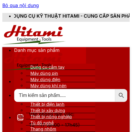
Bỏ qua nội dung
 THUẬT HITAMI - CUNG CẤP SẢN PHẨM CHÍNH HÃNG, M
Danh mục sản phẩm
Dụng cụ cầm tay
Máy dùng pin
Máy dùng điện
Máy dùng khí nén
Thiết bị đo kiểm
Thiết bị nâng đỡ
Thiết bị điện lạnh
Thiết bị xây dựng
Văn phòng làm việc:
Thiết bị nông nghiệp
Tủ đồ nghề
T2 - T7 (8h00 - 17h45)
Thang nhôm