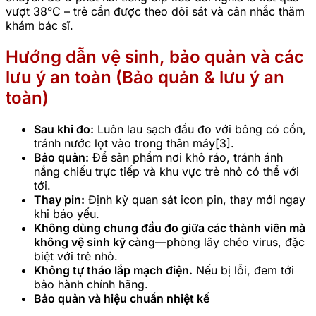
vượt 38°C – trẻ cần được theo dõi sát và cân nhắc thăm
khám bác sĩ.
Hướng dẫn vệ sinh, bảo quản và các
lưu ý an toàn (Bảo quản & lưu ý an
toàn)
Sau khi đo:
Luôn lau sạch đầu đo với bông có cồn,
tránh nước lọt vào trong thân máy[3].
Bảo quản:
Để sản phẩm nơi khô ráo, tránh ánh
nắng chiếu trực tiếp và khu vực trẻ nhỏ có thể với
tới.
Thay pin:
Định kỳ quan sát icon pin, thay mới ngay
khi báo yếu.
Không dùng chung đầu đo giữa các thành viên mà
không vệ sinh kỹ càng
—phòng lây chéo virus, đặc
biệt với trẻ nhỏ.
Không tự tháo lắp mạch điện.
Nếu bị lỗi, đem tới
bảo hành chính hãng.
Bảo quản và hiệu chuẩn nhiệt kế