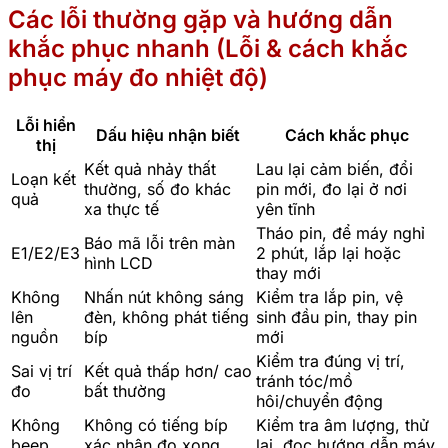
Các lỗi thường gặp và hướng dẫn
khắc phục nhanh (Lỗi & cách khắc
phục máy đo nhiệt độ)
Lỗi hiển
Dấu hiệu nhận biết
Cách khắc phục
thị
Kết quả nhảy thất
Lau lại cảm biến, đổi
Loạn kết
thường, số đo khác
pin mới, đo lại ở nơi
quả
xa thực tế
yên tĩnh
Tháo pin, để máy nghỉ
Báo mã lỗi trên màn
E1/E2/E3
2 phút, lắp lại hoặc
hình LCD
thay mới
Không
Nhấn nút không sáng
Kiểm tra lắp pin, vệ
lên
đèn, không phát tiếng
sinh đầu pin, thay pin
nguồn
bíp
mới
Kiểm tra đúng vị trí,
Sai vị trí
Kết quả thấp hơn/ cao
tránh tóc/mồ
đo
bất thường
hôi/chuyển động
Không
Không có tiếng bíp
Kiểm tra âm lượng, thử
beep
xác nhận đo xong
lại, đọc hướng dẫn máy