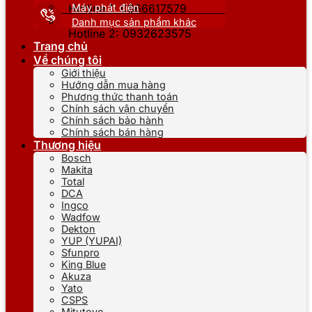
Máy phát điện
Hotline 1: 0866617579
Danh mục sản phẩm khác
Hotline 2: 0932623575
Trang chủ
Về chúng tôi
Giới thiệu
Hướng dẫn mua hàng
Phương thức thanh toán
Chính sách vận chuyển
Chính sách bảo hành
Chính sách bán hàng
Thương hiệu
Bosch
Makita
Total
DCA
Ingco
Wadfow
Dekton
YUP (YUPAI)
Sfunpro
King Blue
Akuza
Yato
CSPS
Mitutoyo