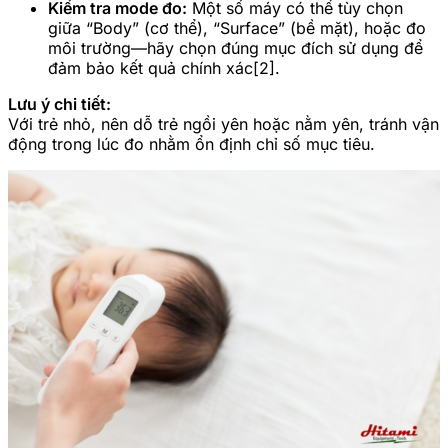
Kiểm tra mode đo:
Một số máy có thể tùy chọn
giữa “Body” (cơ thể), “Surface” (bề mặt), hoặc đo
môi trường—hãy chọn đúng mục đích sử dụng để
đảm bảo kết quả chính xác[2].
Lưu ý chi tiết:
Với trẻ nhỏ, nên dỗ trẻ ngồi yên hoặc nằm yên, tránh vận
động trong lúc đo nhằm ổn định chỉ số mục tiêu.