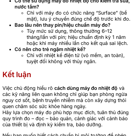
Có thể sử dụng máy đo nhiệt độ cho kiểm tra sữa,
nước tắm?
Chỉ với máy đo có chức năng “Surface” (bề
mặt), lưu ý chuyển đúng chế độ trước khi đo.
Bao lâu nên thay pin/hiệu chuẩn máy đo?
Tùy mức sử dụng, thông thường 6–12
tháng/lần với pin; hiệu chuẩn định kỳ 1 năm
hoặc khi máy nhiều lần cho kết quả sai lệch.
Có nên cho trẻ ngậm nhiệt kế?
Chỉ với nhiệt kế điện tử (vỏ mềm, an toàn),
tuyệt đối không với thủy ngân.
Kết luận
Việc chủ động hiểu rõ
cách dùng máy đo nhiệt độ
và
các kỹ năng liên quan không chỉ giúp bạn phòng ngừa
nguy cơ sốt, bệnh truyền nhiễm mà còn xây dựng thói
quen chăm sóc sức khỏe hàng ngày.
Hãy lựa chọn máy đo phù hợp mục đích, tuân thủ đúng
quy trình đo – đọc – bảo quản, cảnh giác với cảnh báo
của thiết bị và định kỳ kiểm tra, bảo dưỡng.
Nếu bạn muốn biết cách chuẩn bị môi trường để phép