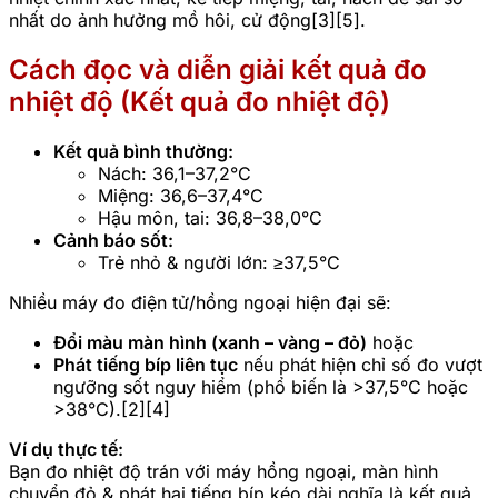
nhất do ảnh hưởng mồ hôi, cử động[3][5].
Cách đọc và diễn giải kết quả đo
nhiệt độ (Kết quả đo nhiệt độ)
Kết quả bình thường:
Nách: 36,1–37,2°C
Miệng: 36,6–37,4°C
Hậu môn, tai: 36,8–38,0°C
Cảnh báo sốt:
Trẻ nhỏ & người lớn: ≥37,5°C
Nhiều máy đo điện tử/hồng ngoại hiện đại sẽ:
Đổi màu màn hình (xanh – vàng – đỏ)
hoặc
Phát tiếng bíp liên tục
nếu phát hiện chỉ số đo vượt
ngưỡng sốt nguy hiểm (phổ biến là >37,5°C hoặc
>38°C).[2][4]
Ví dụ thực tế:
Bạn đo nhiệt độ trán với máy hồng ngoại, màn hình
chuyển đỏ & phát hai tiếng bíp kéo dài nghĩa là kết quả