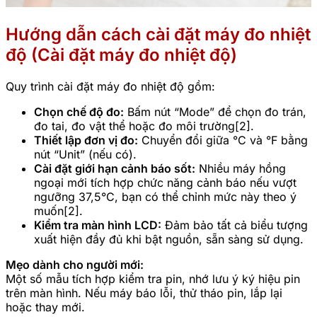
Hướng dẫn cách cài đặt máy đo nhiệt
độ (Cài đặt máy đo nhiệt độ)
Quy trình cài đặt máy đo nhiệt độ gồm:
Chọn chế độ đo:
Bấm nút “Mode” để chọn đo trán,
đo tai, đo vật thể hoặc đo môi trường[2].
Thiết lập đơn vị đo:
Chuyển đổi giữa °C và °F bằng
nút “Unit” (nếu có).
Cài đặt giới hạn cảnh báo sốt:
Nhiều máy hồng
ngoại mới tích hợp chức năng cảnh báo nếu vượt
ngưỡng 37,5°C, bạn có thể chỉnh mức này theo ý
muốn[2].
Kiểm tra màn hình LCD:
Đảm bảo tất cả biểu tượng
xuất hiện đầy đủ khi bật nguồn, sẵn sàng sử dụng.
Mẹo dành cho người mới:
Một số mẫu tích hợp kiểm tra pin, nhớ lưu ý ký hiệu pin
trên màn hình. Nếu máy báo lỗi, thử tháo pin, lắp lại
hoặc thay mới.