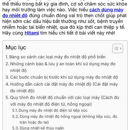
thể thiếu trong bất kỳ gia đình, cơ sở chăm sóc sức khỏe
hay môi trường làm việc nào. Việc hiểu
cách dùng máy
đo nhiệt độ
đúng chuẩn đóng vai trò then chốt giúp phát
hiện sớm các dấu hiệu bất thường như sốt, bệnh truyền
nhiễm hoặc tai biến nhiệt, qua đó kịp thời can thiệp y tế.
Hãy cùng
Hitami
tìm hiểu chi tiết ở bài viết này nhé!
Mục lục
Bảng so sánh các loại máy đo nhiệt độ phổ biến
Những cảnh báo & lưu ý an toàn khi sử dụng máy đo
nhiệt độ
Các bước chuẩn bị trước khi sử dụng máy đo nhiệt độ
Hướng dẫn cách cài đặt máy đo nhiệt độ (Cài đặt máy
đo nhiệt độ)
Quy trình đo nhiệt độ chuẩn với các loại máy (Cách đo
với máy đo nhiệt độ điện tử, hồng ngoại)
Dùng máy đo nhiệt độ điện tử tiếp xúc
Dùng máy đo nhiệt độ hồng ngoại (không tiếp xúc, đo
trán hoặc đo tai)
Dùng nhiệt kế thủy ngân