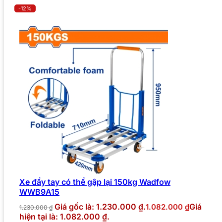
-12%
Xe đẩy tay có thể gập lại 150kg Wadfow
WWB9A15
Giá gốc là: 1.230.000 ₫.
Giá
1.082.000
₫
1.230.000
₫
hiện tại là: 1.082.000 ₫.