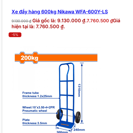
Xe đẩy hàng 600kg Nikawa WFA-600Y-LS
Giá gốc là: 9.130.000 ₫.
Giá
7.760.500
₫
9.130.000
₫
hiện tại là: 7.760.500 ₫.
-5%