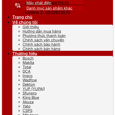
Máy phát điện
Hotline 1: 0866617579
Danh mục sản phẩm khác
Hotline 2: 0932623575
Trang chủ
Về chúng tôi
Giới thiệu
Hướng dẫn mua hàng
Phương thức thanh toán
Chính sách vận chuyển
Chính sách bảo hành
Chính sách bán hàng
Thương hiệu
Bosch
Makita
Total
DCA
Ingco
Wadfow
Dekton
YUP (YUPAI)
Sfunpro
King Blue
Akuza
Yato
CSPS
Mitutoyo