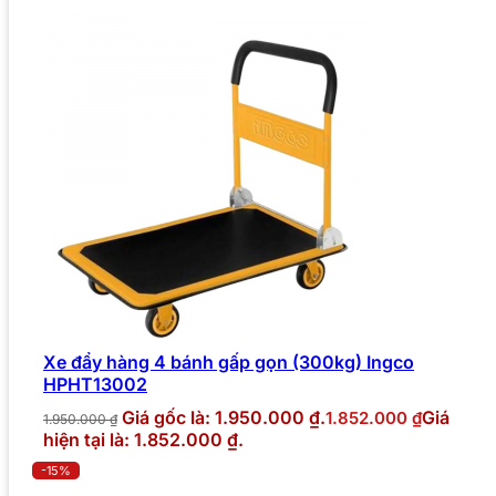
Xe đẩy hàng 4 bánh gấp gọn (300kg) Ingco
HPHT13002
Giá gốc là: 1.950.000 ₫.
Giá
1.852.000
₫
1.950.000
₫
hiện tại là: 1.852.000 ₫.
-15%