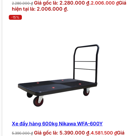
Giá gốc là: 2.280.000 ₫.
Giá
2.006.000
₫
2.280.000
₫
hiện tại là: 2.006.000 ₫.
-15%
Xe đẩy hàng 600kg Nikawa WFA-600Y
Giá gốc là: 5.390.000 ₫.
Giá
4.581.500
₫
5.390.000
₫