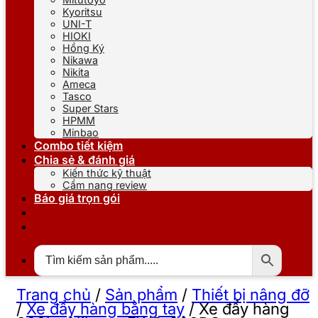
Kyoritsu
UNI-T
HIOKI
Hồng Ký
Nikawa
Nikita
Ameca
Tasco
Super Stars
HPMM
Minbao
Combo tiết kiệm
Chia sẻ & đánh giá
Kiến thức kỹ thuật
Cẩm nang review
Báo giá trọn gói
Trang chủ
/
Sản phẩm
/
Thiết bị nâng đỡ
/
Xe đẩy hàng bằng tay
/
Xe đẩy hàng