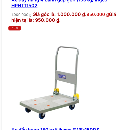
HPHT11502
Giá gốc là: 1.000.000 ₫.
Giá
950.000
₫
1.000.000
₫
hiện tại là: 950.000 ₫.
-15%
Xe đẩy hàng 150kg Nikawa FWS-150DS