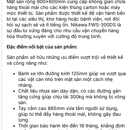
Mặt sàn rộng 900x600mm cung cấp không gian chứa
hàng thoải mái cho các kiện thùng carton hoặc máy
móc thiết bị. Sản phẩm được thiết kế để vận hành bền
bỉ tại các siêu thị, kho hàng hoặc bệnh viện, nơi đòi
hỏi sự sạch sẽ và ít tiếng ồn. Nikawa FWS-300DS là
sự đầu tư xứng đáng cho nhu cầu vận chuyển hàng
hóa thường xuyên với cường độ trung bình.
Đặc điểm nổi bật của sản phẩm:
Sản phẩm sở hữu những ưu điểm vượt trội về thiết kế
và công năng như:
Bánh xe lớn đường kính 125mm giúp xe vượt qua
các vật cản nhỏ trên mặt sàn một cách nhẹ
nhàng.
Chất liệu nhựa sàn dày dặn, có các đường gân
tăng cứng giúp chịu tải 300kg mà không bị võng
sàn.
Tay cầm cao 865mm vừa tầm người sử dụng,
giúp tư thế đẩy hàng thoải mái, không gây đau
lưng.
Thời gian bảo hành lên đến 18 tháng, khẳng định