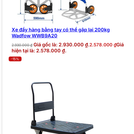
Xe đẩy hàng bằng tay có thể gập lại 200kg
Wadfow WWB9A20
Giá gốc là: 2.930.000 ₫.
Giá
2.578.000
₫
2.930.000
₫
hiện tại là: 2.578.000 ₫.
-15%