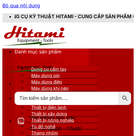
Bỏ qua nội dung
 THUẬT HITAMI - CUNG CẤP SẢN PHẨM CHÍNH HÃNG, M
Danh mục sản phẩm
Dụng cụ cầm tay
Máy dùng pin
Máy dùng điện
Máy dùng khí nén
Thiết bị đo kiểm
Thiết bị nâng đỡ
Thiết bị điện lạnh
Thiết bị xây dựng
Văn phòng làm việc:
Thiết bị nông nghiệp
Tủ đồ nghề
T2 - T7 (8h00 - 17h45)
Thang nhôm