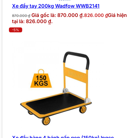
Xe đẩy tay 200kg Wadfow WWB2141
Giá gốc là: 870.000 ₫.
Giá hiện
826.000
₫
870.000
₫
tại là: 826.000 ₫.
-5%
Xe đẩy hàng 4 bánh gấp gọn (150kg) Ingco