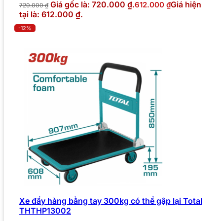
Giá gốc là: 720.000 ₫.
Giá hiện
612.000
₫
720.000
₫
tại là: 612.000 ₫.
-12%
Xe đẩy hàng bằng tay 300kg có thể gập lại Total
THTHP13002