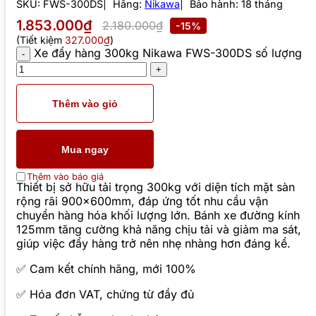
SKU:
FWS-300DS
Hãng:
Nikawa
Bảo hành: 18 tháng
1.853.000₫
2.180.000₫
-15%
(Tiết kiệm
327.000₫
)
Xe đẩy hàng 300kg Nikawa FWS-300DS số lượng
Thêm vào giỏ
Mua ngay
Thêm vào báo giá
Thiết bị sở hữu tải trọng 300kg với diện tích mặt sàn
rộng rãi 900x600mm, đáp ứng tốt nhu cầu vận
chuyển hàng hóa khối lượng lớn. Bánh xe đường kính
125mm tăng cường khả năng chịu tải và giảm ma sát,
giúp việc đẩy hàng trở nên nhẹ nhàng hơn đáng kể.
✅ Cam kết chính hãng, mới 100%
✅ Hóa đơn VAT, chứng từ đầy đủ