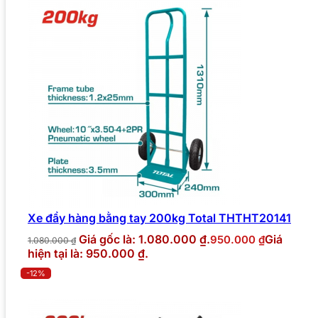
Xe đẩy hàng bằng tay 200kg Total THTHT20141
Giá gốc là: 1.080.000 ₫.
Giá
950.000
₫
1.080.000
₫
hiện tại là: 950.000 ₫.
-12%