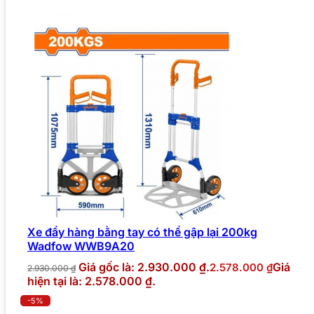
Xe đẩy hàng bằng tay có thể gập lại 200kg
Wadfow WWB9A20
Giá gốc là: 2.930.000 ₫.
Giá
2.578.000
₫
2.930.000
₫
hiện tại là: 2.578.000 ₫.
-5%