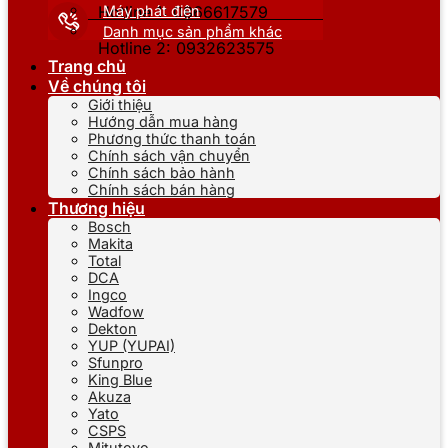
Máy phát điện
Hotline 1: 0866617579
Danh mục sản phẩm khác
Hotline 2: 0932623575
Trang chủ
Về chúng tôi
Giới thiệu
Hướng dẫn mua hàng
Phương thức thanh toán
Chính sách vận chuyển
Chính sách bảo hành
Chính sách bán hàng
Thương hiệu
Bosch
Makita
Total
DCA
Ingco
Wadfow
Dekton
YUP (YUPAI)
Sfunpro
King Blue
Akuza
Yato
CSPS
Mitutoyo