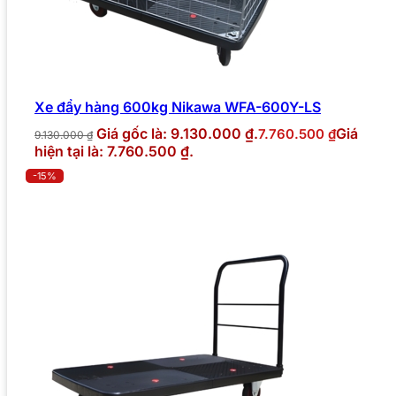
Xe đẩy hàng 600kg Nikawa WFA-600Y-LS
Giá gốc là: 9.130.000 ₫.
Giá
7.760.500
₫
9.130.000
₫
hiện tại là: 7.760.500 ₫.
-15%