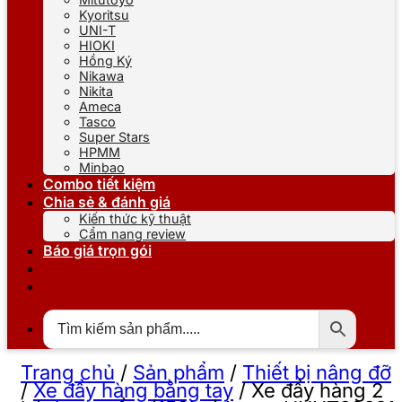
Kyoritsu
UNI-T
HIOKI
Hồng Ký
Nikawa
Nikita
Ameca
Tasco
Super Stars
HPMM
Minbao
Combo tiết kiệm
Chia sẻ & đánh giá
Kiến thức kỹ thuật
Cẩm nang review
Báo giá trọn gói
Trang chủ
/
Sản phẩm
/
Thiết bị nâng đỡ
/
Xe đẩy hàng bằng tay
/
Xe đẩy hàng 2