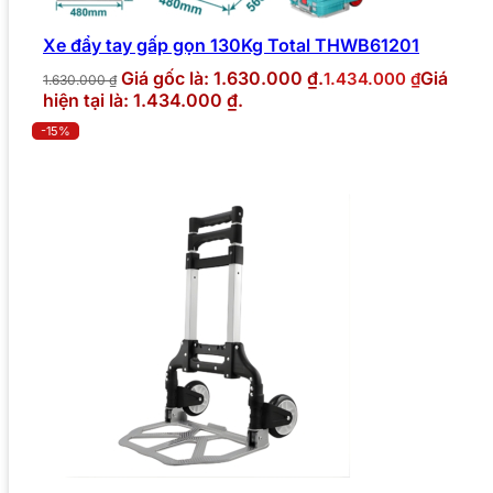
Xe đẩy tay gấp gọn 130Kg Total THWB61201
Giá gốc là: 1.630.000 ₫.
Giá
1.434.000
₫
1.630.000
₫
hiện tại là: 1.434.000 ₫.
-15%