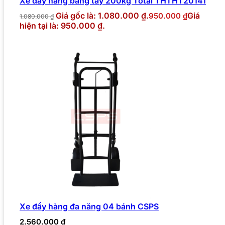
Xe đẩy hàng bằng tay 200kg Total THTHT20141
Giá gốc là: 1.080.000 ₫.
Giá
950.000
₫
1.080.000
₫
hiện tại là: 950.000 ₫.
Xe đẩy hàng đa năng 04 bánh CSPS
2.560.000
₫