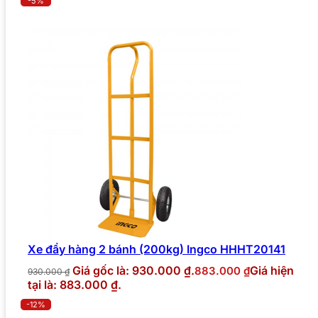
-5%
Xe đẩy hàng 2 bánh (200kg) Ingco HHHT20141
Giá gốc là: 930.000 ₫.
Giá hiện
883.000
₫
930.000
₫
tại là: 883.000 ₫.
-12%