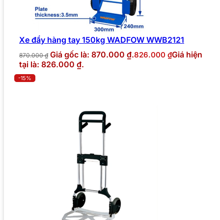
Xe đẩy hàng tay 150kg WADFOW WWB2121
Giá gốc là: 870.000 ₫.
Giá hiện
826.000
₫
870.000
₫
tại là: 826.000 ₫.
-15%