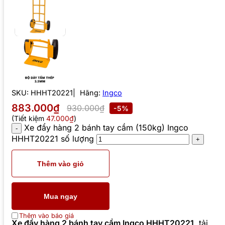
SKU:
HHHT20221
Hãng:
Ingco
883.000₫
930.000₫
-5%
(Tiết kiệm
47.000₫
)
Xe đẩy hàng 2 bánh tay cầm (150kg) Ingco
HHHT20221 số lượng
Thêm vào giỏ
Mua ngay
Thêm vào báo giá
Xe đẩy hàng 2 bánh tay cầm Ingco HHHT20221
, tải