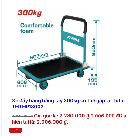
Xe đẩy hàng bằng tay 300kg có thể gập lại Total
THTHP13002
Giá gốc là: 2.280.000 ₫.
Giá
2.006.000
₫
2.280.000
₫
hiện tại là: 2.006.000 ₫.
-5%