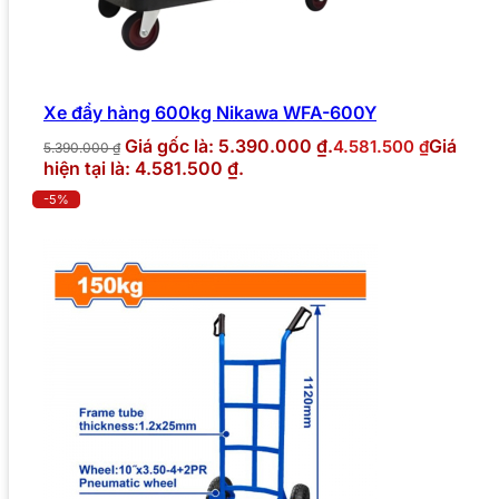
Xe đẩy hàng 600kg Nikawa WFA-600Y
Giá gốc là: 5.390.000 ₫.
Giá
4.581.500
₫
5.390.000
₫
hiện tại là: 4.581.500 ₫.
-5%