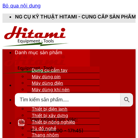
Bỏ qua nội dung
 THUẬT HITAMI - CUNG CẤP SẢN PHẨM CHÍNH HÃNG, M
Danh mục sản phẩm
Dụng cụ cầm tay
Máy dùng pin
Máy dùng điện
Máy dùng khí nén
Thiết bị đo kiểm
Thiết bị nâng đỡ
Thiết bị điện lạnh
Thiết bị xây dựng
Văn phòng làm việc:
Thiết bị nông nghiệp
Tủ đồ nghề
T2 - T7 (8h00 - 17h45)
Thang nhôm