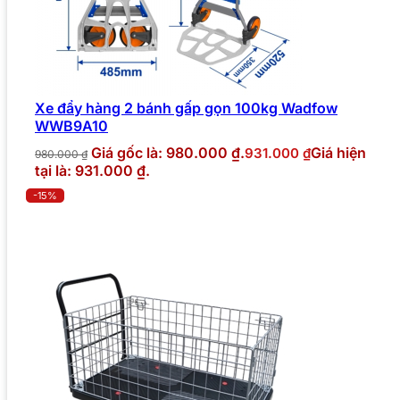
Xe đẩy hàng 2 bánh gấp gọn 100kg Wadfow
WWB9A10
Giá gốc là: 980.000 ₫.
Giá hiện
931.000
₫
980.000
₫
tại là: 931.000 ₫.
-15%