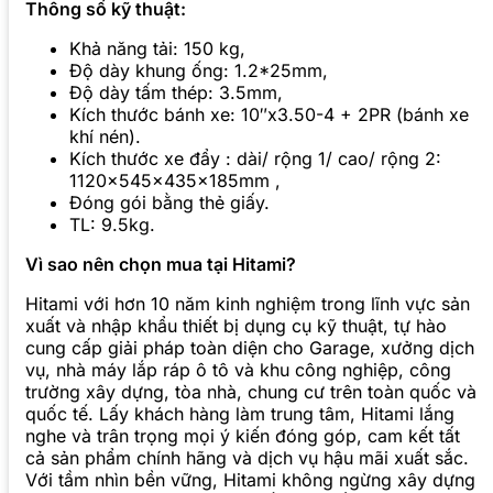
Thông số kỹ thuật:
Khả năng tải: 150 kg,
Độ dày khung ống: 1.2*25mm,
Độ dày tấm thép: 3.5mm,
Kích thước bánh xe: 10″x3.50-4 + 2PR (bánh xe
khí nén).
Kích thước xe đẩy : dài/ rộng 1/ cao/ rộng 2:
1120x545x435x185mm ,
Đóng gói bằng thẻ giấy.
TL: 9.5kg.
Vì sao nên chọn mua tại Hitami?
Hitami với hơn 10 năm kinh nghiệm trong lĩnh vực sản
xuất và nhập khẩu thiết bị dụng cụ kỹ thuật, tự hào
cung cấp giải pháp toàn diện cho Garage, xưởng dịch
vụ, nhà máy lắp ráp ô tô và khu công nghiệp, công
trường xây dựng, tòa nhà, chung cư trên toàn quốc và
quốc tế. Lấy khách hàng làm trung tâm, Hitami lắng
nghe và trân trọng mọi ý kiến đóng góp, cam kết tất
cả sản phẩm chính hãng và dịch vụ hậu mãi xuất sắc.
Với tầm nhìn bền vững, Hitami không ngừng xây dựng