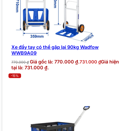
Xe đẩy tay có thể gập lại 90kg Wadfow
WWB9A09
Giá gốc là: 770.000 ₫.
Giá hiện
731.000
₫
770.000
₫
tại là: 731.000 ₫.
-15%