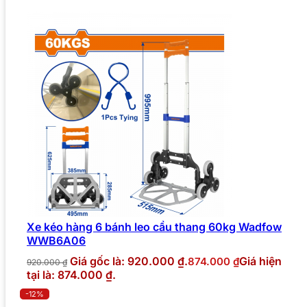
Xe kéo hàng 6 bánh leo cầu thang 60kg Wadfow
WWB6A06
Giá gốc là: 920.000 ₫.
Giá hiện
874.000
₫
920.000
₫
tại là: 874.000 ₫.
-12%