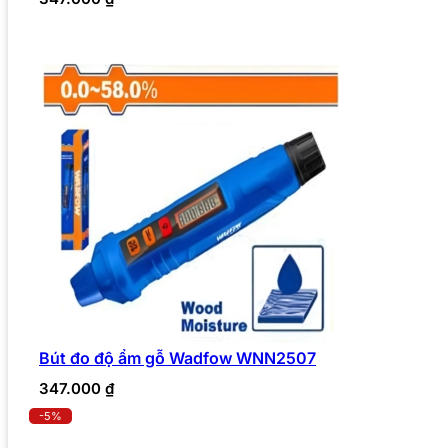
Bút đo độ ẩm gỗ Wadfow WNN2507
347.000
₫
-5%