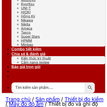
Kyoritsu
UNI-T
HIOKI
Hồng Ký
Nikawa
Nikita
Ameca
Tasco
Super Stars
HPMM
Minbao
Combo tiết kiệm
Chia sẻ & đánh giá
Kiến thức kỹ thuật
Cẩm nang review
Báo giá trọn gói
Trang chủ
/
Sản phẩm
/
Thiết bị đo kiểm
/
Máy đo độ ẩm
/
Thiết bị đo và ghi độ