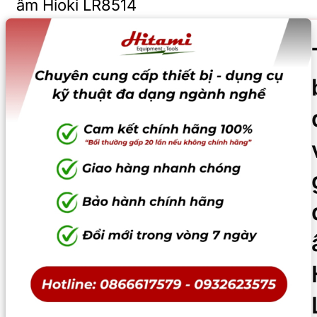
ẩm Hioki LR8514