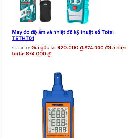
Máy đo độ ẩm và nhiệt độ kỹ thuật số Total
TETHT01
Giá gốc là: 920.000 ₫.
Giá hiện
874.000
₫
920.000
₫
tại là: 874.000 ₫.