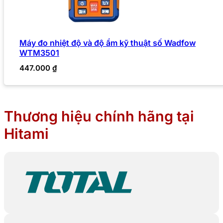
Máy đo nhiệt độ và độ ẩm kỹ thuật số Wadfow
WTM3501
447.000
₫
Thương hiệu chính hãng tại
Hitami