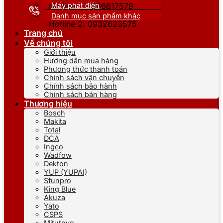
Máy phát điện
Hotline 1: 0866617579
Danh mục sản phẩm khác
Hotline 2: 0932623575
Trang chủ
Về chúng tôi
Giới thiệu
Hướng dẫn mua hàng
Phương thức thanh toán
Chính sách vận chuyển
Chính sách bảo hành
Chính sách bán hàng
Thương hiệu
Bosch
Makita
Total
DCA
Ingco
Wadfow
Dekton
YUP (YUPAI)
Sfunpro
King Blue
Akuza
Yato
CSPS
Mitutoyo