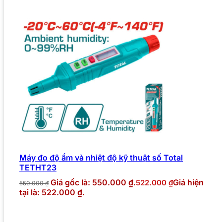
Máy đo độ ẩm và nhiệt độ kỹ thuật số Total
TETHT23
Giá gốc là: 550.000 ₫.
Giá hiện
522.000
₫
550.000
₫
tại là: 522.000 ₫.