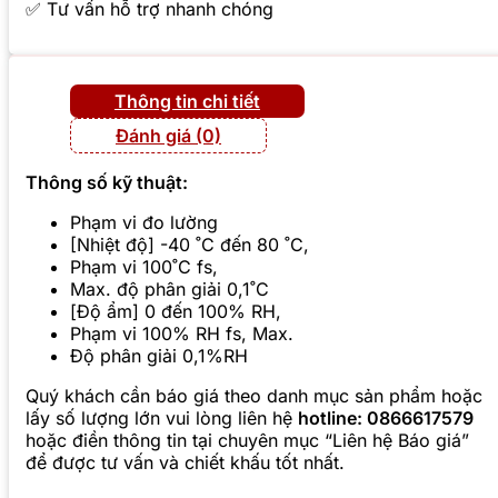
✅ Tư vấn hỗ trợ nhanh chóng
Thông tin chi tiết
Đánh giá (0)
Thông số kỹ thuật:
Phạm vi đo lường
[Nhiệt độ] -40 ˚C đến 80 ˚C,
Phạm vi 100˚C fs,
Max. độ phân giải 0,1˚C
[Độ ẩm] 0 đến 100% RH,
Phạm vi 100% RH fs, Max.
Độ phân giải 0,1%RH
Quý khách cần báo giá theo danh mục sản phẩm hoặc
lấy số lượng lớn vui lòng liên hệ
hotline: 0866617579
hoặc điền thông tin tại chuyên mục “Liên hệ Báo giá”
để được tư vấn và chiết khấu tốt nhất.