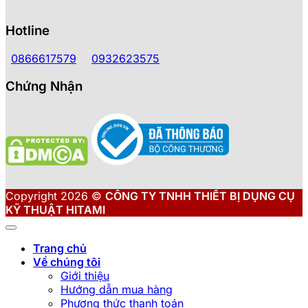
Hotline
0866617579
0932623575
Chứng Nhận
Copyright 2026 ©
CÔNG TY TNHH THIẾT BỊ DỤNG CỤ
KỸ THUẬT HITAMI
Trang chủ
Về chúng tôi
Giới thiệu
Hướng dẫn mua hàng
Phương thức thanh toán