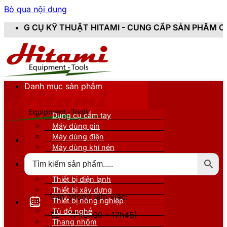
Bỏ qua nội dung
THUẬT HITAMI - CUNG CẤP SẢN PHẨM CHÍNH HÃNG, MỚ
Danh mục sản phẩm
Dụng cụ cầm tay
Máy dùng pin
Máy dùng điện
Máy dùng khí nén
Thiết bị đo kiểm
Thiết bị nâng đỡ
Thiết bị điện lạnh
Thiết bị xây dựng
Văn phòng làm việc:
Thiết bị nông nghiệp
Tủ đồ nghề
T2 - T7 (8h00 - 17h45)
Thang nhôm