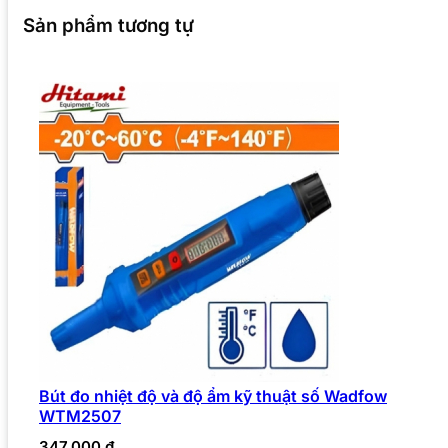
Sản phẩm tương tự
Bút đo nhiệt độ và độ ẩm kỹ thuật số Wadfow
WTM2507
347.000
₫