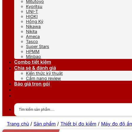
Mitutoyo
Kyoritsu
UNI-T
HIOKI
Hồng Ký
Nikawa
Nikita
Ameca
Tasco
Super Stars
HPMM
Minbao
Combo tiết kiệm
Chia sẻ & đánh giá
Kiến thức kỹ thuật
Cẩm nang review
Báo giá trọn gói
Trang chủ
/
Sản phẩm
/
Thiết bị đo kiểm
/
Máy đo độ ẩ