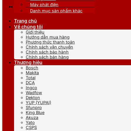
Máy phát điện
Danh mục sản phẩm khác
Trang chủ
Về chúng tôi
Giới thiệu
Hướng dẫn mua hàng
Phương thức thanh toán
Chính sách vận chuyển
Chính sách bảo hành
Chính sách bán hàng
Thương hiệu
Bosch
Makita
Total
DCA
Ingco
Wadfow
Dekton
YUP (YUPAI)
Sfunpro
King Blue
Akuza
Yato
CSPS