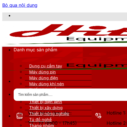
Bỏ qua nội dung
CÔNG TY TNHH
Danh mục sản phẩm
Dụng cụ cầm tay
Máy dùng pin
Máy dùng điện
Máy dùng khí nén
Thiết bị đo kiểm
Thiết bị nâng đỡ
Thiết bị điện lạnh
Thiết bị xây dựng
Văn phòng làm việc:
Hotline 
Thiết bị nông nghiệp
Tủ đồ nghề
T2 - T7 (8h00 - 17h45)
Hotline 
Thang nhôm