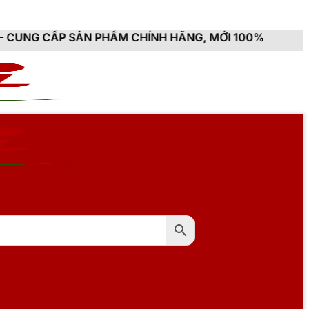
N PHẨM CHÍNH HÃNG, MỚI 100%, ĐẦY ĐỦ CHỨNG TỪ, HÓ