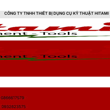
 THIẾT BỊ DỤNG CỤ KỸ THUẬT HITAMI - CUNG CẤP SẢ
1: 0866617579
2: 0932623575