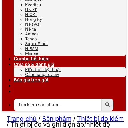
Kyoritsu
UNI-T
HIOKI
Hồng Ký
Nikawa
Nikita
Ameca
Tasco
Super Stars
HPMM
Minbao
Combo tiết kiệm
Chia sẻ & đánh giá
Kiến thức kỹ thuật
Cẩm nang review
Báo giá trọn gói
Trang chủ
/
Sản phẩm
/
Thiết bị đo kiểm
/
Thiết bị đo và ghi điện áp/nhiệt độ