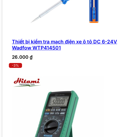
Thiết bị kiểm tra mạch điện xe ô tô DC 6-24V
Wadfow WTP414501
26.000
₫
-3%