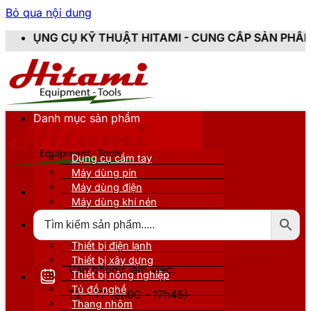
Bỏ qua nội dung
 THUẬT HITAMI - CUNG CẤP SẢN PHẨM CHÍNH HÃNG, M
Danh mục sản phẩm
Dụng cụ cầm tay
Máy dùng pin
Máy dùng điện
Máy dùng khí nén
Thiết bị đo kiểm
Thiết bị nâng đỡ
Thiết bị điện lạnh
Thiết bị xây dựng
Văn phòng làm việc:
Thiết bị nông nghiệp
Tủ đồ nghề
T2 - T7 (8h00 - 17h45)
Thang nhôm