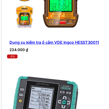
Dụng cụ kiểm tra ổ cắm VDE Ingco HESST30011
234.000
₫
-3%