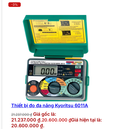
-3%
Thiết bị đo đa năng Kyoritsu 6011A
Giá gốc là:
21.237.000
₫
21.237.000 ₫.
Giá hiện tại là:
20.600.000
₫
20.600.000 ₫.