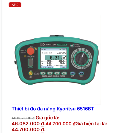
-3%
Thiết bị đo đa năng Kyoritsu 6516BT
Giá gốc là:
46.082.000
₫
46.082.000 ₫.
Giá hiện tại là:
44.700.000
₫
44.700.000 ₫.