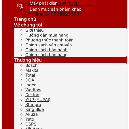
Máy phát điện
Hotline 1: 0866617579
Danh mục sản phẩm khác
Hotline 2: 0932623575
Trang chủ
Về chúng tôi
Giới thiệu
Hướng dẫn mua hàng
Phương thức thanh toán
Chính sách vận chuyển
Chính sách bảo hành
Chính sách bán hàng
Thương hiệu
Bosch
Makita
Total
DCA
Ingco
Wadfow
Dekton
YUP (YUPAI)
Sfunpro
King Blue
Akuza
Yato
CSPS
Mitutoyo