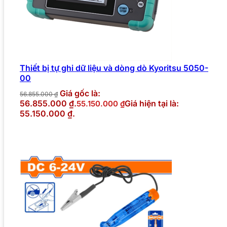
Thiết bị tự ghi dữ liệu và dòng dò Kyoritsu 5050-
00
Giá gốc là:
56.855.000
₫
56.855.000 ₫.
Giá hiện tại là:
55.150.000
₫
55.150.000 ₫.