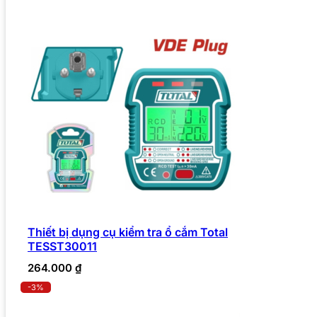
Thiết bị dụng cụ kiểm tra ổ cắm Total
TESST30011
264.000
₫
-3%