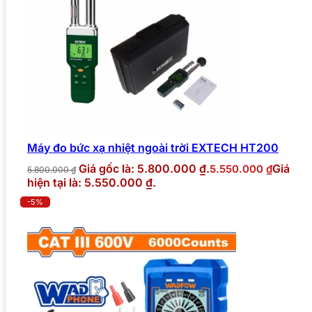
Máy đo bức xạ nhiệt ngoài trời EXTECH HT200
Giá gốc là: 5.800.000 ₫.
Giá
5.550.000
₫
5.800.000
₫
hiện tại là: 5.550.000 ₫.
-5%