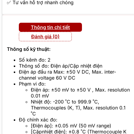
✅ Tư vấn hỗ trợ nhanh chóng
Thông tin chi tiết
Đánh giá (0)
Thông số kỹ thuật:
Số kênh đo: 2
Thông số đo: Điện áp/Cặp nhiệt điện
Điện áp đầu ra Max: ±50 V DC, Max. inter-
channel voltage 60 V DC
Phạm vi đo:
Điện áp: ±50 mV to ±50 V , Max. resolution
0.01 mV
Nhiệt độ: -200 ˚C to 999.9 ˚C,
Thermocouples (K, T), Max. resolution 0.1
˚C
Độ chính xác đo:
[Điện áp]: ±0.05 mV (50 mV range)
[Cặpnhiệt điện]: ±0.8 ˚C (Thermocouple K