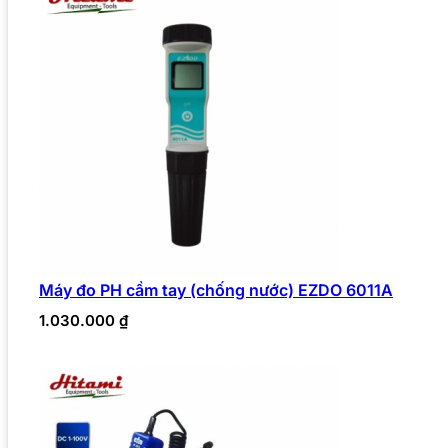
Máy đo PH cầm tay (chống nước) EZDO 6011A
1.030.000
₫