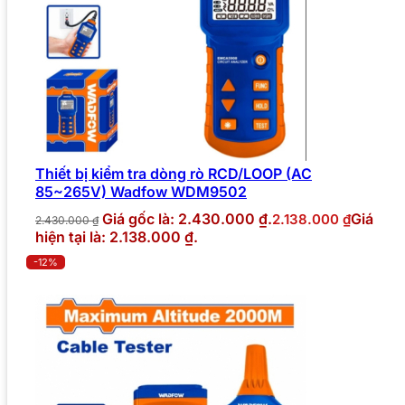
Thiết bị kiểm tra dòng rò RCD/LOOP (AC
85~265V) Wadfow WDM9502
Giá gốc là: 2.430.000 ₫.
Giá
2.138.000
₫
2.430.000
₫
hiện tại là: 2.138.000 ₫.
-12%