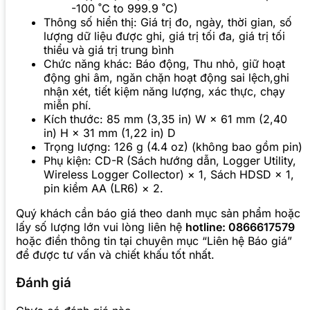
-100 ˚C to 999.9 ˚C)
Thông số hiển thị: Giá trị đo, ngày, thời gian, số
lượng dữ liệu được ghi, giá trị tối đa, giá trị tối
thiểu và giá trị trung bình
Chức năng khác: Báo động, Thu nhỏ, giữ hoạt
động ghi âm, ngăn chặn hoạt động sai lệch,ghi
nhận xét, tiết kiệm năng lượng, xác thực, chạy
miễn phí.
Kích thước: 85 mm (3,35 in) W × 61 mm (2,40
in) H × 31 mm (1,22 in) D
Trọng lượng: 126 g (4.4 oz) (không bao gồm pin)
Phụ kiện: CD-R (Sách hướng dẫn, Logger Utility,
Wireless Logger Collector) × 1, Sách HDSD × 1,
pin kiềm AA (LR6) × 2.
Quý khách cần báo giá theo danh mục sản phẩm hoặc
lấy số lượng lớn vui lòng liên hệ
hotline: 0866617579
hoặc điền thông tin tại chuyên mục “Liên hệ Báo giá”
để được tư vấn và chiết khấu tốt nhất.
Đánh giá