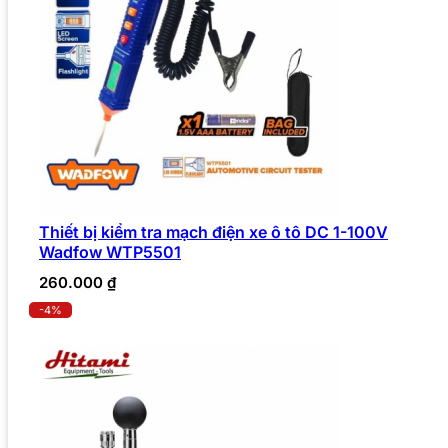
Thiết bị kiểm tra mạch điện xe ô tô DC 1-100V
Wadfow WTP5501
260.000
₫
-4%