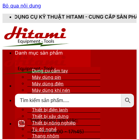
Bỏ qua nội dung
 THUẬT HITAMI - CUNG CẤP SẢN PHẨM CHÍNH HÃNG, M
Danh mục sản phẩm
Dụng cụ cầm tay
Máy dùng pin
Máy dùng điện
Máy dùng khí nén
Thiết bị đo kiểm
Thiết bị nâng đỡ
Thiết bị điện lạnh
Thiết bị xây dựng
Văn phòng làm việc:
Thiết bị nông nghiệp
Tủ đồ nghề
T2 - T7 (8h00 - 17h45)
Thang nhôm