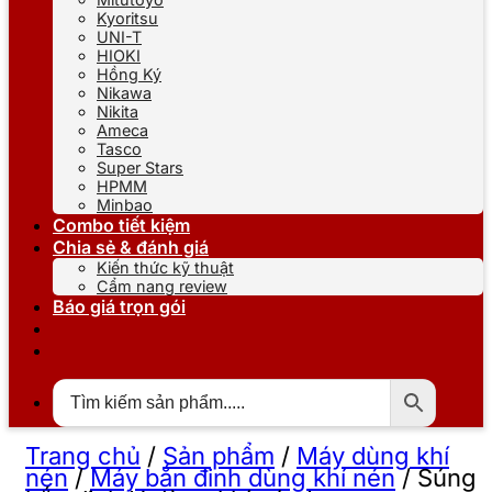
Kyoritsu
UNI-T
HIOKI
Hồng Ký
Nikawa
Nikita
Ameca
Tasco
Super Stars
HPMM
Minbao
Combo tiết kiệm
Chia sẻ & đánh giá
Kiến thức kỹ thuật
Cẩm nang review
Báo giá trọn gói
Trang chủ
/
Sản phẩm
/
Máy dùng khí
nén
/
Máy bắn đinh dùng khí nén
/
Súng