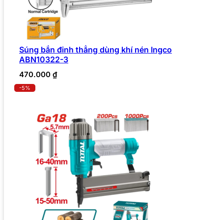
Súng bắn đinh thẳng dùng khí nén Ingco
ABN10322-3
470.000
₫
-5%