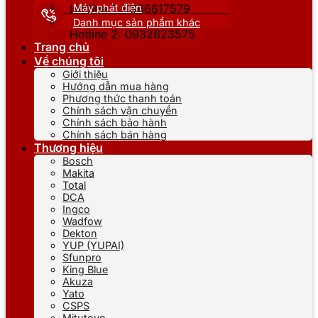
Máy phát điện
Hotline 1: 0866617579
Danh mục sản phẩm khác
Hotline 2: 0932623575
Trang chủ
Về chúng tôi
Giới thiệu
Hướng dẫn mua hàng
Phương thức thanh toán
Chính sách vận chuyển
Chính sách bảo hành
Chính sách bán hàng
Thương hiệu
Bosch
Makita
Total
DCA
Ingco
Wadfow
Dekton
YUP (YUPAI)
Sfunpro
King Blue
Akuza
Yato
CSPS
Mitutoyo