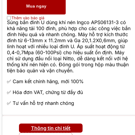
Mua ngay
Thêm vào báo giá
Súng bắn đinh U dùng khí nén Ingco APS06131-3 có
khả năng tải 100 đinh, phù hợp cho các công việc bắn
đinh hiệu quả và nhanh chóng. Máy hỗ trợ kích thước
đinh từ 6-13mm x 11.2mm và Ga 20,1.2X0,6mm, giúp
linh hoạt với nhiều loại đinh U. Áp suất hoạt động từ
0,4-0,7Mpa (60-100Psi) cho hiệu suất ổn định. Máy
chỉ sử dụng đầu nối loại Nitto, dễ dàng kết nối với hệ
thống khí nén hiện có. Đóng gói trong hộp màu thuận
tiện bảo quản và vận chuyển.
✅ Cam kết chính hãng, mới 100%
✅ Hóa đơn VAT, chứng từ đầy đủ
✅ Tư vấn hỗ trợ nhanh chóng
Thông tin chi tiết