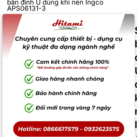
bắn đinh U dùng khí nén Ingco
APS06131-3