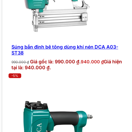
Súng bắn đinh bê tông dùng khí nén DCA A03-
ST38
Giá gốc là: 990.000 ₫.
Giá hiện
940.000
₫
990.000
₫
tại là: 940.000 ₫.
-5%