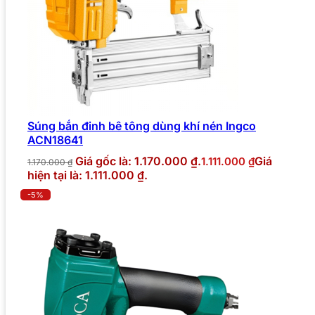
Súng bắn đinh bê tông dùng khí nén Ingco
ACN18641
Giá gốc là: 1.170.000 ₫.
Giá
1.111.000
₫
1.170.000
₫
hiện tại là: 1.111.000 ₫.
-5%