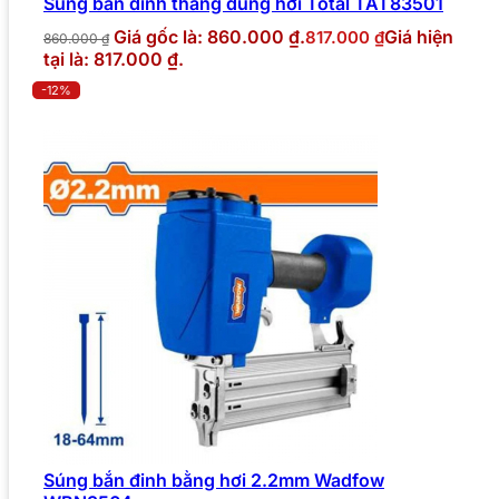
Súng bắn đinh thẳng dùng hơi Total TAT83501
Giá gốc là: 860.000 ₫.
Giá hiện
817.000
₫
860.000
₫
tại là: 817.000 ₫.
-12%
Súng bắn đinh bằng hơi 2.2mm Wadfow