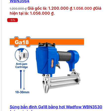
WBN3564
Giá gốc là: 1.200.000 ₫.
Giá
1.056.000
₫
1.200.000
₫
hiện tại là: 1.056.000 ₫.
-5%
Súng bắn đinh Ga18 bằng hơi Wadfow WBN3530