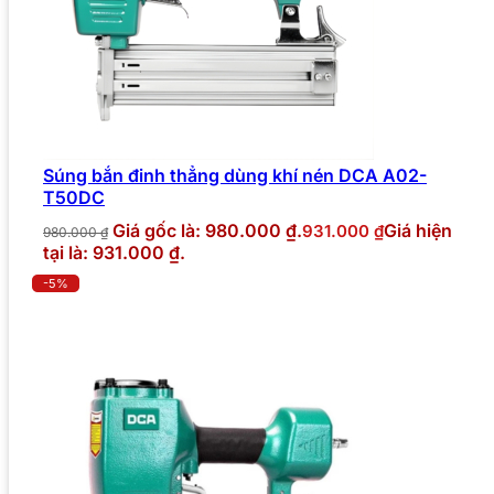
Súng bắn đinh thẳng dùng khí nén DCA A02-
T50DC
Giá gốc là: 980.000 ₫.
Giá hiện
931.000
₫
980.000
₫
tại là: 931.000 ₫.
-5%