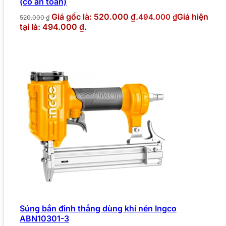
(cò an toàn)
Giá gốc là: 520.000 ₫.
Giá hiện
494.000
₫
520.000
₫
tại là: 494.000 ₫.
Súng bắn đinh thẳng dùng khí nén Ingco
ABN10301-3