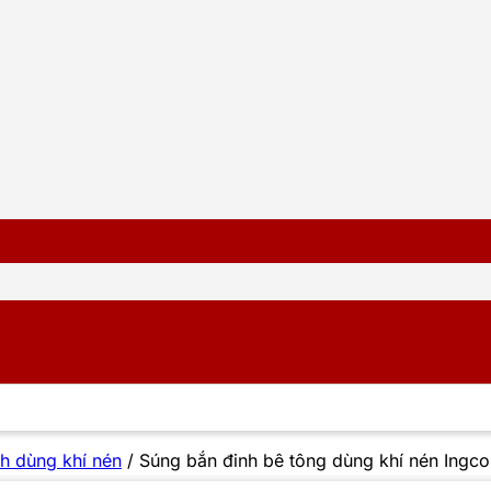
h dùng khí nén
/
Súng bắn đinh bê tông dùng khí nén Ingc