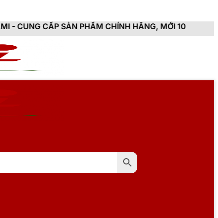
 SẢN PHẨM CHÍNH HÃNG, MỚI 100%, ĐẦY ĐỦ CHỨNG TỪ