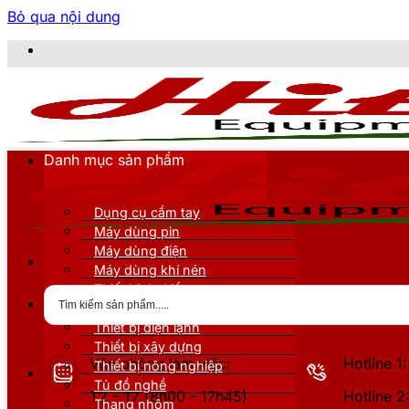
Bỏ qua nội dung
CÔNG TY T
Danh mục sản phẩm
Dụng cụ cầm tay
Máy dùng pin
Máy dùng điện
Máy dùng khí nén
Thiết bị đo kiểm
Thiết bị nâng đỡ
Thiết bị điện lạnh
Thiết bị xây dựng
Văn phòng làm việc:
Hotline 
Thiết bị nông nghiệp
Tủ đồ nghề
T2 - T7 (8h00 - 17h45)
Hotline 
Thang nhôm