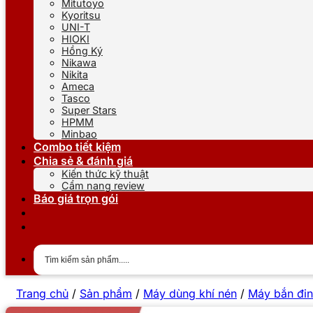
Mitutoyo
Kyoritsu
UNI-T
HIOKI
Hồng Ký
Nikawa
Nikita
Ameca
Tasco
Super Stars
HPMM
Minbao
Combo tiết kiệm
Chia sẻ & đánh giá
Kiến thức kỹ thuật
Cẩm nang review
Báo giá trọn gói
Trang chủ
/
Sản phẩm
/
Máy dùng khí nén
/
Máy bắn đin