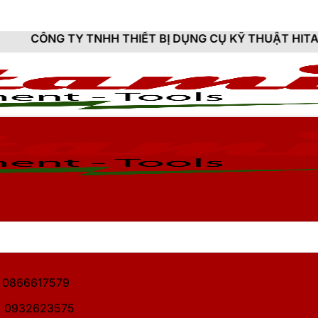
NHH THIẾT BỊ DỤNG CỤ KỸ THUẬT HITAMI - CUNG CẤP
1: 0866617579
2: 0932623575