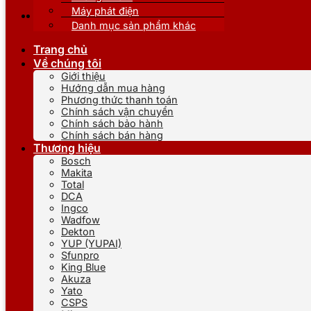
Máy phát điện
Danh mục sản phẩm khác
Trang chủ
Về chúng tôi
Giới thiệu
Hướng dẫn mua hàng
Phương thức thanh toán
Chính sách vận chuyển
Chính sách bảo hành
Chính sách bán hàng
Thương hiệu
Bosch
Makita
Total
DCA
Ingco
Wadfow
Dekton
YUP (YUPAI)
Sfunpro
King Blue
Akuza
Yato
CSPS