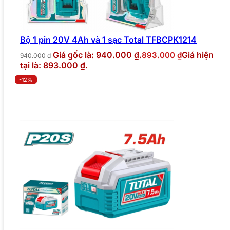
Bộ 1 pin 20V 4Ah và 1 sạc Total TFBCPK1214
Giá gốc là: 940.000 ₫.
Giá hiện
893.000
₫
940.000
₫
tại là: 893.000 ₫.
-12%