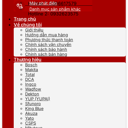
Máy phát điện
Hotline 1: 0866617579
Danh mục sản phẩm khác
Hotline 2: 0932623575
Trang chủ
Về chúng tôi
Giới thiệu
Hướng dẫn mua hàng
Phương thức thanh toán
Chính sách vận chuyển
Chính sách bảo hành
Chính sách bán hàng
Thương hiệu
Bosch
Makita
Total
DCA
Ingco
Wadfow
Dekton
YUP (YUPAI)
Sfunpro
King Blue
Akuza
Yato
CSPS
Mitutoyo