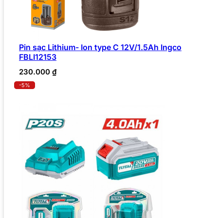
Pin sạc Lithium- Ion type C 12V/1.5Ah Ingco
FBLI12153
230.000
₫
-5%