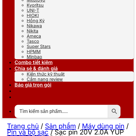
Kyoritsu
UNI-T
HIOKI
Hồng Ký
Nikawa
Nikita
Ameca
Tasco
Super Stars
HPMM
Minbao
Combo tiết kiệm
Chia sẻ & đánh giá
Kiến thức kỹ thuật
Cẩm nang review
Báo giá trọn gói
Trang chủ
/
Sản phẩm
/
Máy dùng pin
/
Pin và bộ sạc
/
Sạc pin 20V 2.0A YUP