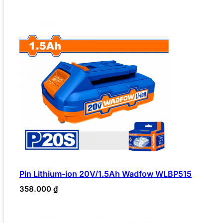
Pin Lithium-ion 20V/1.5Ah Wadfow WLBP515
358.000
₫