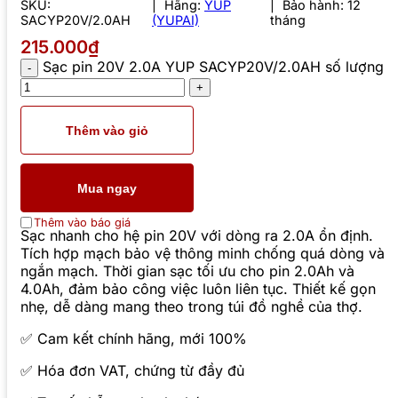
SKU:
Hãng:
YUP
Bảo hành: 12
SACYP20V/2.0AH
(YUPAI)
tháng
215.000₫
Sạc pin 20V 2.0A YUP SACYP20V/2.0AH số lượng
Thêm vào giỏ
Mua ngay
Thêm vào báo giá
Sạc nhanh cho hệ pin 20V với dòng ra 2.0A ổn định.
Tích hợp mạch bảo vệ thông minh chống quá dòng và
ngắn mạch. Thời gian sạc tối ưu cho pin 2.0Ah và
4.0Ah, đảm bảo công việc luôn liên tục. Thiết kế gọn
nhẹ, dễ dàng mang theo trong túi đồ nghề của thợ.
✅ Cam kết chính hãng, mới 100%
✅ Hóa đơn VAT, chứng từ đầy đủ