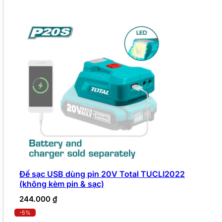
Đế sạc USB dùng pin 20V Total TUCLI2022
(không kèm pin & sạc)
244.000
₫
-5%