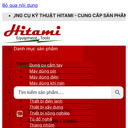
Bỏ qua nội dung
 THUẬT HITAMI - CUNG CẤP SẢN PHẨM CHÍNH HÃNG, M
Danh mục sản phẩm
Dụng cụ cầm tay
Máy dùng pin
Máy dùng điện
Máy dùng khí nén
Thiết bị đo kiểm
Thiết bị nâng đỡ
Thiết bị điện lạnh
Thiết bị xây dựng
Văn phòng làm việc:
Thiết bị nông nghiệp
Tủ đồ nghề
T2 - T7 (8h00 - 17h45)
Thang nhôm