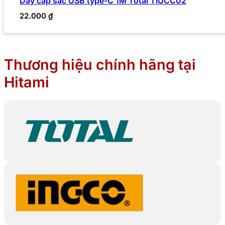
Dây cáp sạc USB type-C 1M Total TIUCC02
22.000
₫
Thương hiệu chính hãng tại
Hitami