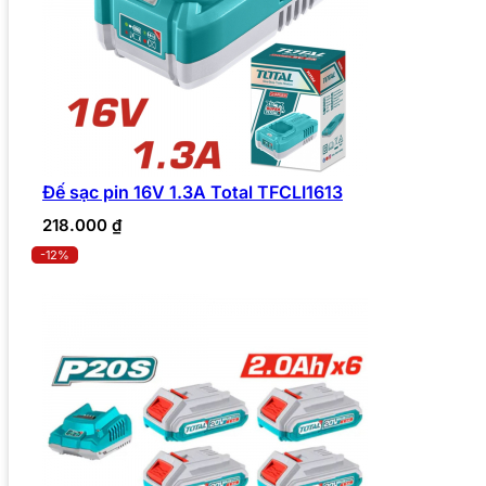
Đế sạc pin 16V 1.3A Total TFCLI1613
218.000
₫
-12%