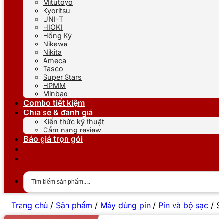
Mitutoyo
Kyoritsu
UNI-T
HIOKI
Hồng Ký
Nikawa
Nikita
Ameca
Tasco
Super Stars
HPMM
Minbao
Combo tiết kiệm
Chia sẻ & đánh giá
Kiến thức kỹ thuật
Cẩm nang review
Báo giá trọn gói
Trang chủ
/
Sản phẩm
/
Máy dùng pin
/
Pin và bộ sạc
/