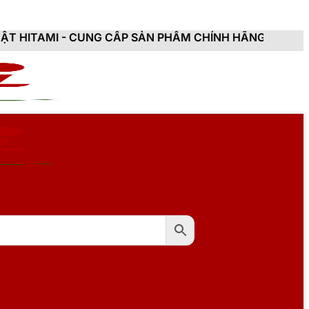
UNG CẤP SẢN PHẨM CHÍNH HÃNG, MỚI 100%, ĐẦY ĐỦ CH