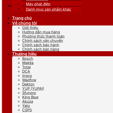
Máy phát điện
Danh mục sản phẩm khác
Trang chủ
Về chúng tôi
Giới thiệu
Hướng dẫn mua hàng
Phương thức thanh toán
Chính sách vận chuyển
Chính sách bảo hành
Chính sách bán hàng
Thương hiệu
Bosch
Makita
Total
DCA
Ingco
Wadfow
Dekton
YUP (YUPAI)
Sfunpro
King Blue
Akuza
Yato
CSPS