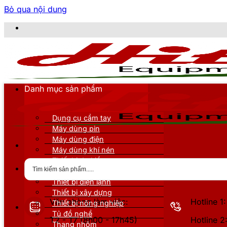
Bỏ qua nội dung
CÔ
Danh mục sản phẩm
Dụng cụ cầm tay
Máy dùng pin
Máy dùng điện
Máy dùng khí nén
Thiết bị đo kiểm
Thiết bị nâng đỡ
Thiết bị điện lạnh
Thiết bị xây dựng
Văn phòng làm việc:
Hotline 
Thiết bị nông nghiệp
Tủ đồ nghề
T2 - T7 (8h00 - 17h45)
Hotline 
Thang nhôm