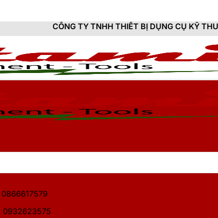
NG TY TNHH THIẾT BỊ DỤNG CỤ KỸ THUẬT HITAMI - C
1: 0866617579
2: 0932623575