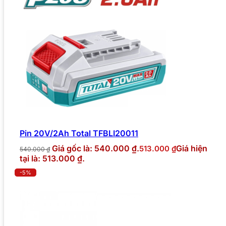
Pin 20V/2Ah Total TFBLI20011
Giá gốc là: 540.000 ₫.
Giá hiện
513.000
₫
540.000
₫
tại là: 513.000 ₫.
-5%