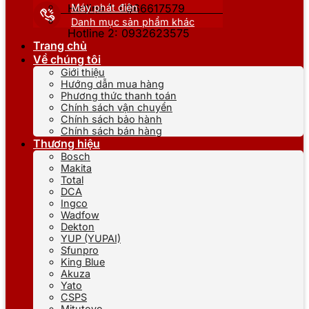
Máy phát điện
Hotline 1: 0866617579
Danh mục sản phẩm khác
Hotline 2: 0932623575
Trang chủ
Về chúng tôi
Giới thiệu
Hướng dẫn mua hàng
Phương thức thanh toán
Chính sách vận chuyển
Chính sách bảo hành
Chính sách bán hàng
Thương hiệu
Bosch
Makita
Total
DCA
Ingco
Wadfow
Dekton
YUP (YUPAI)
Sfunpro
King Blue
Akuza
Yato
CSPS
Mitutoyo