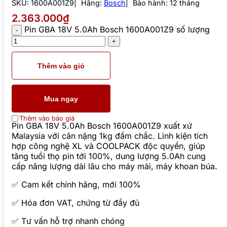
SKU:
1600A001Z9
Hãng:
Bosch
Bảo hành: 12 tháng
2.363.000₫
Pin GBA 18V 5.0Ah Bosch 1600A001Z9 số lượng
Thêm vào giỏ
Mua ngay
Thêm vào báo giá
Pin GBA 18V 5.0Ah Bosch 1600A001Z9 xuất xứ
Malaysia với cân nặng 1kg đầm chắc. Linh kiện tích
hợp công nghệ XL và COOLPACK độc quyền, giúp
tăng tuổi thọ pin tới 100%, dung lượng 5.0Ah cung
cấp năng lượng dài lâu cho máy mài, máy khoan búa.
✅ Cam kết chính hãng, mới 100%
✅ Hóa đơn VAT, chứng từ đầy đủ
✅ Tư vấn hỗ trợ nhanh chóng