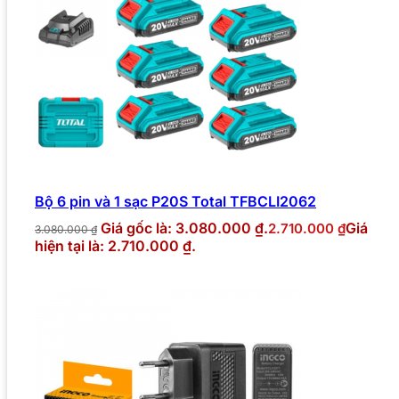
Bộ 6 pin và 1 sạc P20S Total TFBCLI2062
Giá gốc là: 3.080.000 ₫.
Giá
2.710.000
₫
3.080.000
₫
hiện tại là: 2.710.000 ₫.