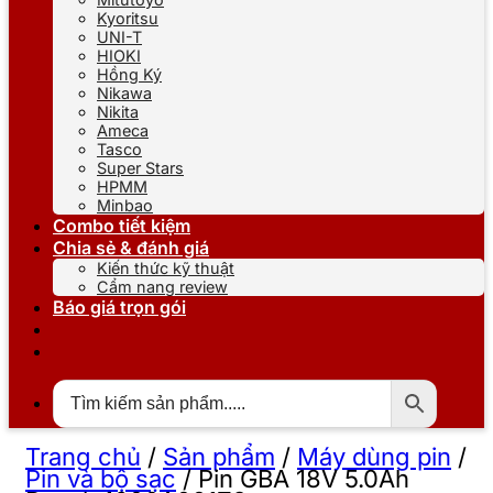
Kyoritsu
UNI-T
HIOKI
Hồng Ký
Nikawa
Nikita
Ameca
Tasco
Super Stars
HPMM
Minbao
Combo tiết kiệm
Chia sẻ & đánh giá
Kiến thức kỹ thuật
Cẩm nang review
Báo giá trọn gói
Trang chủ
/
Sản phẩm
/
Máy dùng pin
/
Pin và bộ sạc
/
Pin GBA 18V 5.0Ah