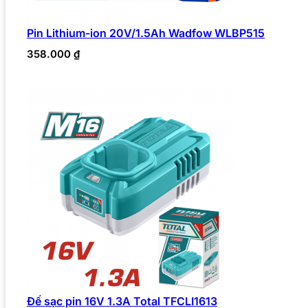
Pin Lithium-ion 20V/1.5Ah Wadfow WLBP515
358.000
₫
Đế sạc pin 16V 1.3A Total TFCLI1613