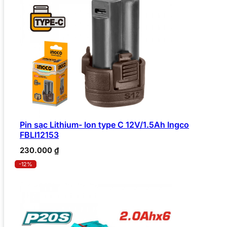
Pin sạc Lithium- Ion type C 12V/1.5Ah Ingco
FBLI12153
230.000
₫
-12%