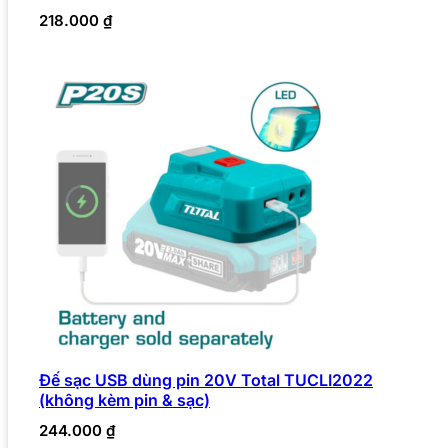
218.000
₫
Đế sạc USB dùng pin 20V Total TUCLI2022
(không kèm pin & sạc)
244.000
₫