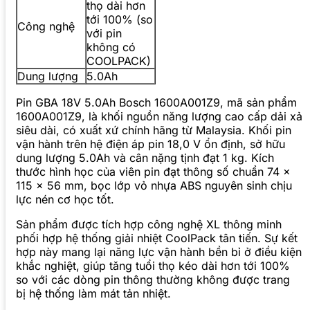
thọ dài hơn
tới 100% (so
Công nghệ
với pin
không có
COOLPACK)
Dung lượng
5.0Ah
Pin GBA 18V 5.0Ah Bosch 1600A001Z9, mã sản phẩm
1600A001Z9, là khối nguồn năng lượng cao cấp dải xả
siêu dài, có xuất xứ chính hãng từ Malaysia. Khối pin
vận hành trên hệ điện áp pin 18,0 V ổn định, sở hữu
dung lượng 5.0Ah và cân nặng tịnh đạt 1 kg. Kích
thước hình học của viên pin đạt thông số chuẩn 74 x
115 x 56 mm, bọc lớp vỏ nhựa ABS nguyên sinh chịu
lực nén cơ học tốt.
Sản phẩm được tích hợp công nghệ XL thông minh
phối hợp hệ thống giải nhiệt CoolPack tân tiến. Sự kết
hợp này mang lại năng lực vận hành bền bỉ ở điều kiện
khắc nghiệt, giúp tăng tuổi thọ kéo dài hơn tới 100%
so với các dòng pin thông thường không được trang
bị hệ thống làm mát tản nhiệt.