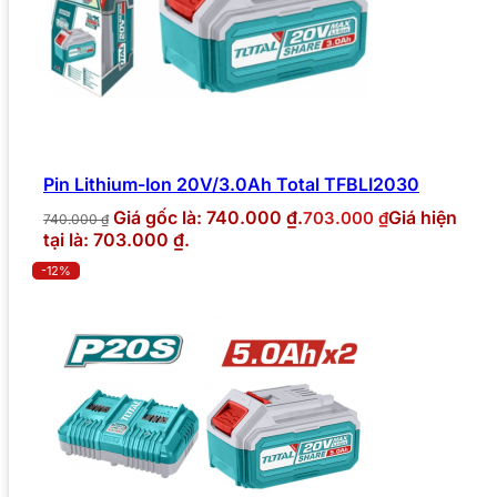
Pin Lithium-Ion 20V/3.0Ah Total TFBLI2030
Giá gốc là: 740.000 ₫.
Giá hiện
703.000
₫
740.000
₫
tại là: 703.000 ₫.
-12%