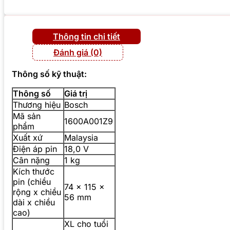
Thông tin chi tiết
Đánh giá (0)
Thông số kỹ thuật:
Thông số
Giá trị
Thương hiệu
Bosch
Mã sản
1600A001Z9
phẩm
Xuất xứ
Malaysia
Điện áp pin
18,0 V
Cân nặng
1 kg
Kích thước
pin (chiều
74 x 115 x
rộng x chiều
56 mm
dài x chiều
cao)
XL cho tuổi