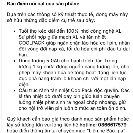
Đặc điểm nổi bật của sản phẩm:
Dựa trên các thông số kỹ thuật thực tế, dòng máy này
sở hữu những đặc điểm cụ thể sau đây:
Tuổi thọ kéo dài đến 100% nhờ công nghệ XL:
Sự phối hợp giữa mạch XL và tản nhiệt
COOLPACK giúp ngăn chặn lão hóa cell pin, nhân
đôi vòng đời nạp xả, tối ưu hóa chi phí đầu tư dài
hạn.
Dung lượng 5.0Ah cho hành trình dài: Trọng
lượng 1 kg chứa đựng nguồn năng lượng lớn, cho
phép máy khoan búa bê tông hoạt động liên tục,
đục phá hàng trăm lỗ khoan chỉ với một lần nạp
điện.
Cấu trúc rãnh tản nhiệt CoolPack độc quyền: Các
lá tản nhiệt đỏ dưới đáy pin giúp luân chuyển
luồng nhiệt phát sinh ra ngoài chớp nhoáng, giữ
cho nội trở viên pin luôn ở mức an toàn ổn định.
Quý khách cần báo giá theo danh mục sản phẩm hoặc
lấy số lượng lớn vui lòng liên hệ
hotline: 0866617579
hoặc điền thông tin tại chuyên mục “Liên hệ Báo giá”