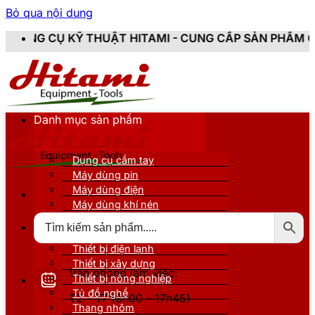
Bỏ qua nội dung
HUẬT HITAMI - CUNG CẤP SẢN PHẨM CHÍNH HÃNG, MỚI
Danh mục sản phẩm
Dụng cụ cầm tay
Máy dùng pin
Máy dùng điện
Máy dùng khí nén
Thiết bị đo kiểm
Thiết bị nâng đỡ
Thiết bị điện lạnh
Thiết bị xây dựng
Văn phòng làm việc:
Thiết bị nông nghiệp
Tủ đồ nghề
T2 - T7 (8h00 - 17h45)
Thang nhôm