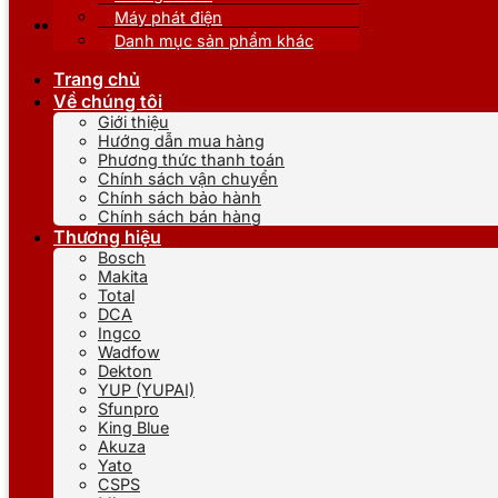
Máy phát điện
Danh mục sản phẩm khác
Trang chủ
Về chúng tôi
Giới thiệu
Hướng dẫn mua hàng
Phương thức thanh toán
Chính sách vận chuyển
Chính sách bảo hành
Chính sách bán hàng
Thương hiệu
Bosch
Makita
Total
DCA
Ingco
Wadfow
Dekton
YUP (YUPAI)
Sfunpro
King Blue
Akuza
Yato
CSPS