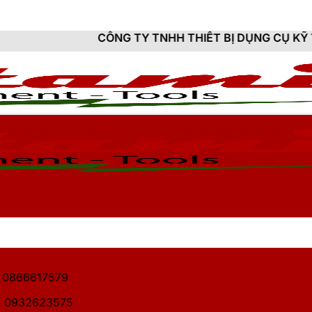
CÔNG TY TNHH THIẾT BỊ DỤNG CỤ KỸ THUẬT HITAMI 
1: 0866617579
2: 0932623575