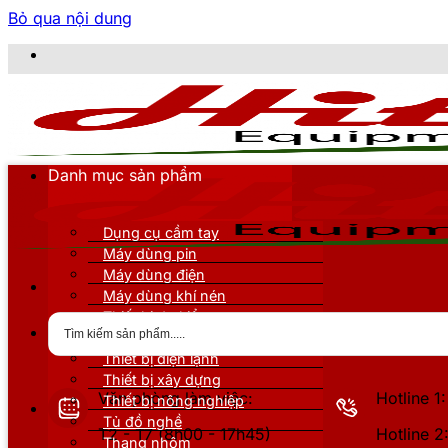
Bỏ qua nội dung
Danh mục sản phẩm
Dụng cụ cầm tay
Máy dùng pin
Máy dùng điện
Máy dùng khí nén
Thiết bị đo kiểm
Thiết bị nâng đỡ
Thiết bị điện lạnh
Thiết bị xây dựng
Văn phòng làm việc:
Hotline 
Thiết bị nông nghiệp
Tủ đồ nghề
T2 - T7 (8h00 - 17h45)
Hotline 
Thang nhôm