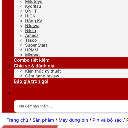
Mitutoyo
Kyoritsu
UNI-T
HIOKI
Hồng Ký
Nikawa
Nikita
Ameca
Tasco
Super Stars
HPMM
Minbao
Combo tiết kiệm
Chia sẻ & đánh giá
Kiến thức kỹ thuật
Cẩm nang review
Báo giá trọn gói
Trang chủ
/
Sản phẩm
/
Máy dùng pin
/
Pin và bộ sạc
/