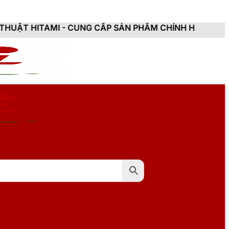
- CUNG CẤP SẢN PHẨM CHÍNH HÃNG, MỚI 100%, ĐẦY Đ