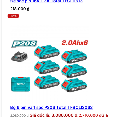
Đế sạc pin 16V 1.3A Total TFCLI1613
218.000
₫
-12%
Bộ 6 pin và 1 sạc P20S Total TFBCLI2062
Giá gốc là: 3.080.000 ₫.
Giá
2.710.000
₫
3.080.000
₫