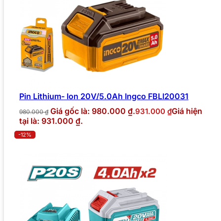
Pin Lithium- Ion 20V/5.0Ah Ingco FBLI20031
Giá gốc là: 980.000 ₫.
Giá hiện
931.000
₫
980.000
₫
tại là: 931.000 ₫.
-12%