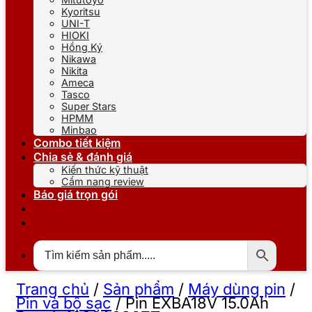
Kyoritsu
UNI-T
HIOKI
Hồng Ký
Nikawa
Nikita
Ameca
Tasco
Super Stars
HPMM
Minbao
Combo tiết kiệm
Chia sẻ & đánh giá
Kiến thức kỹ thuật
Cẩm nang review
Báo giá trọn gói
Trang chủ
/
Sản phẩm
/
Máy dùng pin
/
Pin và bộ sạc
/
Pin EXBA18V 15.0Ah