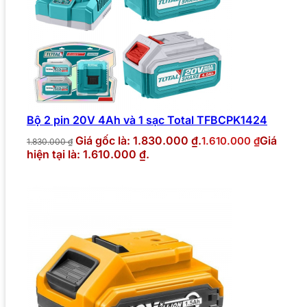
Bộ 2 pin 20V 4Ah và 1 sạc Total TFBCPK1424
Giá gốc là: 1.830.000 ₫.
Giá
1.610.000
₫
1.830.000
₫
hiện tại là: 1.610.000 ₫.