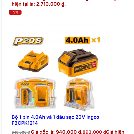
hiện tại là: 2.710.000 ₫.
-5%
Bộ 1 pin 4.0Ah và 1 đầu sạc 20V Ingco
FBCPK1214
Giá gốc là: 940.000 ₫.
Giá hiện
893.000
₫
940.000
₫