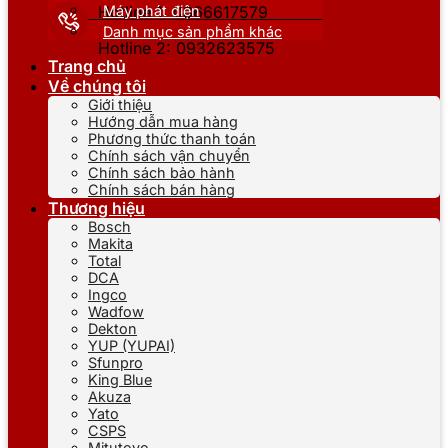
Máy phát điện
Hotline 1: 0866617579
Danh mục sản phẩm khác
Hotline 2: 0932623575
Trang chủ
Về chúng tôi
Giới thiệu
Hướng dẫn mua hàng
Phương thức thanh toán
Chính sách vận chuyển
Chính sách bảo hành
Chính sách bán hàng
Thương hiệu
Bosch
Makita
Total
DCA
Ingco
Wadfow
Dekton
YUP (YUPAI)
Sfunpro
King Blue
Akuza
Yato
CSPS
Mitutoyo