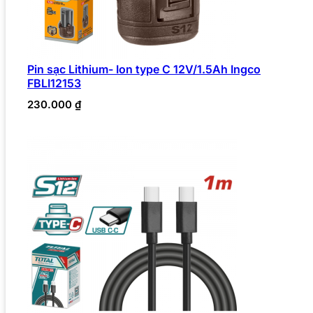
Pin sạc Lithium- Ion type C 12V/1.5Ah Ingco
FBLI12153
230.000
₫