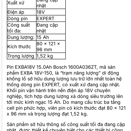
Xuất xứ
nhật
Điện áp
18V
Dòng pin
EXPERT
Công suất
Đang cập
tối đa:
nhật
Dung lượng:
15 Ah
80 x 121 x
Kích thước
96 mm
Trọng lượng
1,52 kg
Pin EXBA18V 15.0Ah Bosch 1600A036ZT, mã sản
phẩm EXBA 18V-150, là “trạm năng lượng” di động
khổng lồ sở hữu dung lượng lưu trữ lớn nhất toàn hệ
thống dòng pin EXPERT, có xuất xứ đang cập nhật.
Khối pin vận hành trên nền điện áp 18V chuyên
nghiệp, tích hợp dung lượng xả dòng siêu trường lên
tới mức kinh ngạc 15 Ah. Do mang cấu trúc ba tầng
cell pin phức hợp, viên pin có kích thước đạt 80 x 121
x 96 mm và trọng lượng đạt 1,52 kg.
Sản phẩm sở hữu thông số công suất tối đa đang cập
nhật, được thiết kế chuyên biệt cho các thiết bị công