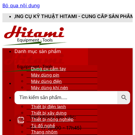
Bỏ qua nội dung
HUẬT HITAMI - CUNG CẤP SẢN PHẨM CHÍNH HÃNG, MỚI 
Danh mục sản phẩm
Dụng cụ cầm tay
Máy dùng pin
Máy dùng điện
Máy dùng khí nén
Thiết bị đo kiểm
Thiết bị nâng đỡ
Thiết bị điện lạnh
Thiết bị xây dựng
Văn phòng làm việc:
Thiết bị nông nghiệp
Tủ đồ nghề
T2 - T7 (8h00 - 17h45)
Thang nhôm