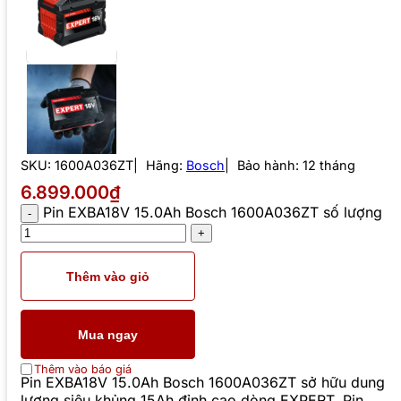
SKU:
1600A036ZT
Hãng:
Bosch
Bảo hành: 12 tháng
6.899.000₫
Pin EXBA18V 15.0Ah Bosch 1600A036ZT số lượng
Thêm vào giỏ
Mua ngay
Thêm vào báo giá
Pin EXBA18V 15.0Ah Bosch 1600A036ZT sở hữu dung
lượng siêu khủng 15Ah đỉnh cao dòng EXPERT. Pin