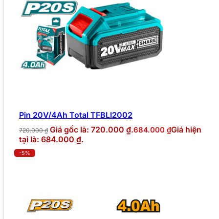
Pin 20V/4Ah Total TFBLI2002
Giá gốc là: 720.000 ₫.
Giá hiện
684.000
₫
720.000
₫
tại là: 684.000 ₫.
-5%