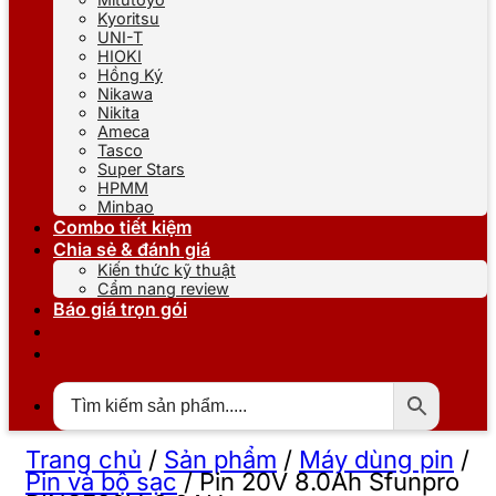
Kyoritsu
UNI-T
HIOKI
Hồng Ký
Nikawa
Nikita
Ameca
Tasco
Super Stars
HPMM
Minbao
Combo tiết kiệm
Chia sẻ & đánh giá
Kiến thức kỹ thuật
Cẩm nang review
Báo giá trọn gói
Trang chủ
/
Sản phẩm
/
Máy dùng pin
/
Pin và bộ sạc
/
Pin 20V 8.0Ah Sfunpro