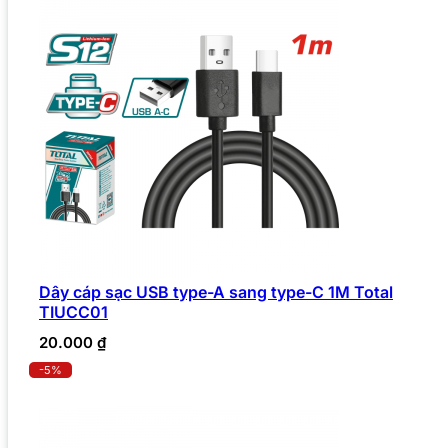
Dây cáp sạc USB type-A sang type-C 1M Total
TIUCC01
20.000
₫
-5%