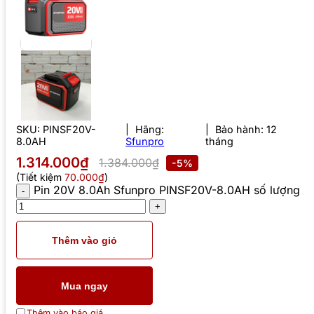
SKU:
PINSF20V-
Hãng:
Bảo hành: 12
8.0AH
Sfunpro
tháng
1.314.000₫
1.384.000₫
-5%
(Tiết kiệm
70.000₫
)
Pin 20V 8.0Ah Sfunpro PINSF20V-8.0AH số lượng
Thêm vào giỏ
Mua ngay
Thêm vào báo giá