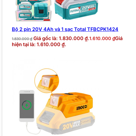
Bộ 2 pin 20V 4Ah và 1 sạc Total TFBCPK1424
Giá gốc là: 1.830.000 ₫.
Giá
1.610.000
₫
1.830.000
₫
hiện tại là: 1.610.000 ₫.