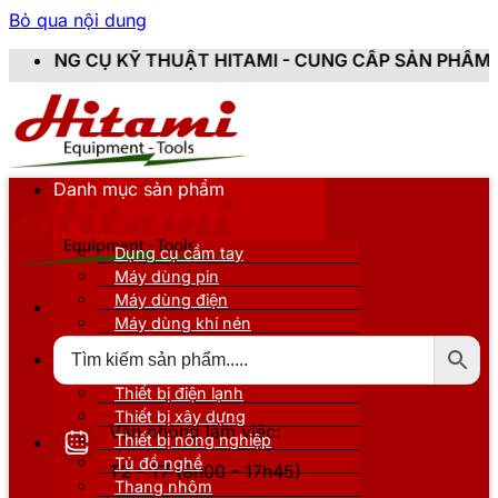
Bỏ qua nội dung
HUẬT HITAMI - CUNG CẤP SẢN PHẨM CHÍNH HÃNG, MỚI
Danh mục sản phẩm
Dụng cụ cầm tay
Máy dùng pin
Máy dùng điện
Máy dùng khí nén
Thiết bị đo kiểm
Thiết bị nâng đỡ
Thiết bị điện lạnh
Thiết bị xây dựng
Văn phòng làm việc:
Thiết bị nông nghiệp
Tủ đồ nghề
T2 - T7 (8h00 - 17h45)
Thang nhôm