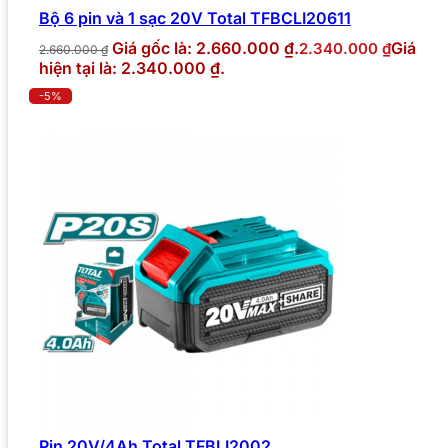
Bộ 6 pin và 1 sạc 20V Total TFBCLI20611
Giá gốc là: 2.660.000 ₫.
Giá
2.340.000
₫
2.660.000
₫
hiện tại là: 2.340.000 ₫.
-5%
Pin 20V/4Ah Total TFBLI2002