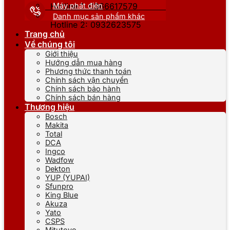
Máy phát điện
Hotline 1: 0866617579
Danh mục sản phẩm khác
Hotline 2: 0932623575
Trang chủ
Về chúng tôi
Giới thiệu
Hướng dẫn mua hàng
Phương thức thanh toán
Chính sách vận chuyển
Chính sách bảo hành
Chính sách bán hàng
Thương hiệu
Bosch
Makita
Total
DCA
Ingco
Wadfow
Dekton
YUP (YUPAI)
Sfunpro
King Blue
Akuza
Yato
CSPS
Mitutoyo