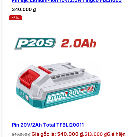
Pin sạc Lithium- Ion 16V/2.0Ah Ingco FBLI1620
340.000
₫
-5%
Pin 20V/2Ah Total TFBLI20011
Giá gốc là: 540.000 ₫.
Giá hiện
513.000
₫
540.000
₫