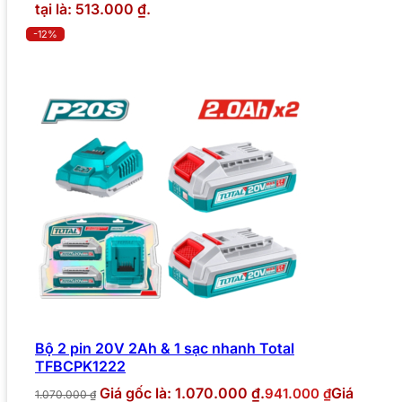
tại là: 513.000 ₫.
-12%
Bộ 2 pin 20V 2Ah & 1 sạc nhanh Total
TFBCPK1222
Giá gốc là: 1.070.000 ₫.
Giá
941.000
₫
1.070.000
₫