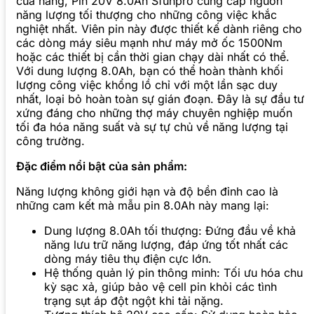
của hãng, Pin 20V 8.0Ah Sfunpro cung cấp nguồn
năng lượng tối thượng cho những công việc khắc
nghiệt nhất. Viên pin này được thiết kế dành riêng cho
các dòng máy siêu mạnh như máy mở ốc 1500Nm
hoặc các thiết bị cần thời gian chạy dài nhất có thể.
Với dung lượng 8.0Ah, bạn có thể hoàn thành khối
lượng công việc khổng lồ chỉ với một lần sạc duy
nhất, loại bỏ hoàn toàn sự gián đoạn. Đây là sự đầu tư
xứng đáng cho những thợ máy chuyên nghiệp muốn
tối đa hóa năng suất và sự tự chủ về năng lượng tại
công trường.
Đặc điểm nổi bật của sản phẩm:
Năng lượng không giới hạn và độ bền đỉnh cao là
những cam kết mà mẫu pin 8.0Ah này mang lại:
Dung lượng 8.0Ah tối thượng: Đứng đầu về khả
năng lưu trữ năng lượng, đáp ứng tốt nhất các
dòng máy tiêu thụ điện cực lớn.
Hệ thống quản lý pin thông minh: Tối ưu hóa chu
kỳ sạc xả, giúp bảo vệ cell pin khỏi các tình
trạng sụt áp đột ngột khi tải nặng.