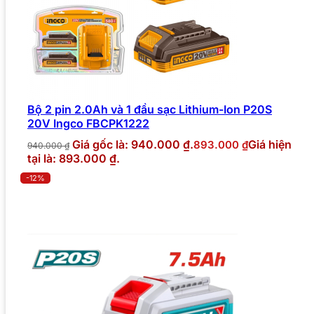
Bộ 2 pin 2.0Ah và 1 đầu sạc Lithium-Ion P20S
20V Ingco FBCPK1222
Giá gốc là: 940.000 ₫.
Giá hiện
893.000
₫
940.000
₫
tại là: 893.000 ₫.
-12%