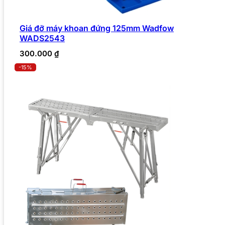
Giá đỡ máy khoan đứng 125mm Wadfow
WADS2543
300.000
₫
-15%