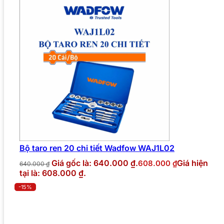
Bộ taro ren 20 chi tiết Wadfow WAJ1L02
Giá gốc là: 640.000 ₫.
Giá hiện
608.000
₫
640.000
₫
tại là: 608.000 ₫.
-15%