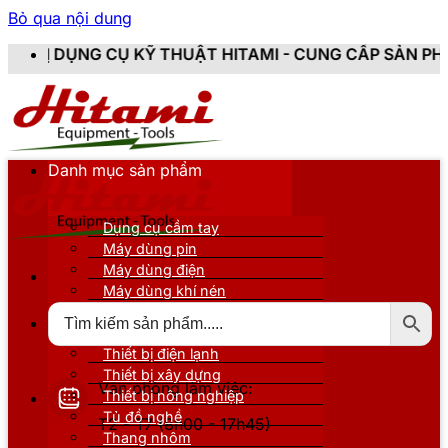
Bỏ qua nội dung
 KỸ THUẬT HITAMI - CUNG CẤP SẢN PHẨM CHÍNH HÃNG,
Danh mục sản phẩm
Dụng cụ cầm tay
Máy dùng pin
Máy dùng điện
Máy dùng khí nén
Thiết bị đo kiểm
Thiết bị nâng đỡ
Thiết bị điện lạnh
Thiết bị xây dựng
Văn phòng làm việc:
Thiết bị nông nghiệp
Tủ đồ nghề
T2 - T7 (8h00 - 17h45)
Thang nhôm