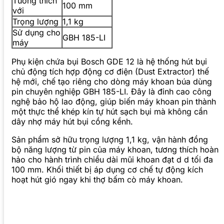
Tương thích
100 mm
với
Trọng lượng
1,1 kg
Sử dụng cho
GBH 185-LI
máy
Phụ kiện chứa bụi Bosch GDE 12 là hệ thống hút bụi
chủ động tích hợp động cơ điện (Dust Extractor) thế
hệ mới, chế tạo riêng cho dòng máy khoan búa dùng
pin chuyên nghiệp GBH 185-LI. Đây là đỉnh cao công
nghệ bảo hộ lao động, giúp biến máy khoan pin thành
một thực thể khép kín tự hút sạch bụi mà không cần
dây nhợ máy hút bụi cồng kềnh.
Sản phẩm sở hữu trọng lượng 1,1 kg, vận hành đồng
bộ năng lượng từ pin của máy khoan, tương thích hoàn
hảo cho hành trình chiều dài mũi khoan đạt d d tối đa
100 mm. Khối thiết bị áp dụng cơ chế tự động kích
hoạt hút gió ngay khi thợ bấm cò máy khoan.