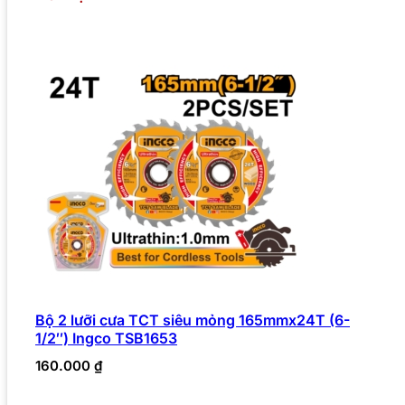
Bộ 2 lưỡi cưa TCT siêu mỏng 165mmx24T (6-
1/2″) Ingco TSB1653
160.000
₫