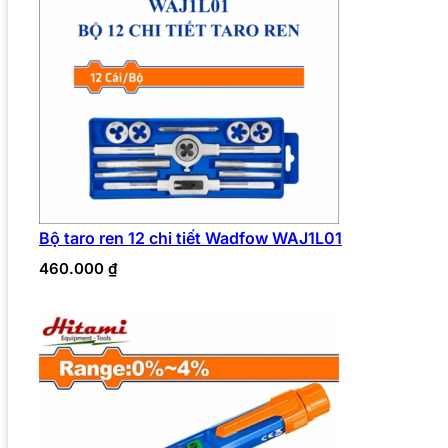
Bộ taro ren 12 chi tiết Wadfow WAJ1L01
460.000
₫