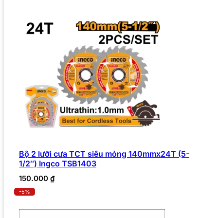
Bộ 2 lưỡi cưa TCT siêu mỏng 140mmx24T (5-
1/2″) Ingco TSB1403
150.000
₫
-5%