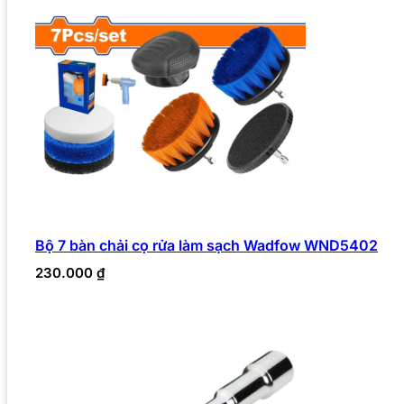
Bộ 7 bàn chải cọ rửa làm sạch Wadfow WND5402
230.000
₫