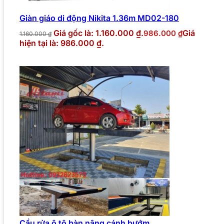
Giàn giáo di động Nikita 1.36m MD02-180
Giá gốc là: 1.160.000 ₫.
Giá
986.000
₫
1.160.000
₫
hiện tại là: 986.000 ₫.
Cầu rửa ô tô bàn nâng cánh bướm