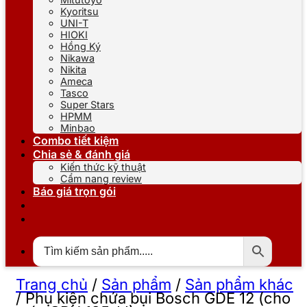
Kyoritsu
UNI-T
HIOKI
Hồng Ký
Nikawa
Nikita
Ameca
Tasco
Super Stars
HPMM
Minbao
Combo tiết kiệm
Chia sẻ & đánh giá
Kiến thức kỹ thuật
Cẩm nang review
Báo giá trọn gói
Trang chủ
/
Sản phẩm
/
Sản phẩm khác
/
Phụ kiện chứa bụi Bosch GDE 12 (cho