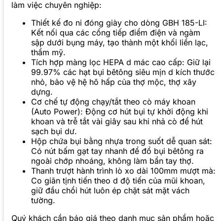
làm việc chuyên nghiệp:
Thiết kế đo ni đóng giày cho dòng GBH 185-LI:
Kết nối qua các cổng tiếp điểm điện và ngàm
sập dưới bụng máy, tạo thành một khối liền lạc,
thẩm mỹ.
Tích hợp màng lọc HEPA d mác cao cấp: Giữ lại
99.97% các hạt bụi bêtông siêu mịn d kích thước
nhỏ, bảo vệ hệ hô hấp của thợ mộc, thợ xây
dựng.
Cơ chế tự động chạy/tắt theo cò máy khoan
(Auto Power): Động cơ hút bụi tự khởi động khi
khoan và trễ tắt vài giây sau khi nhả cò để hút
sạch bụi dư.
Hộp chứa bụi bằng nhựa trong suốt dễ quan sát:
Có nút bấm gạt tay nhanh để đổ bụi bêtông ra
ngoài chớp nhoáng, không làm bẩn tay thợ.
Thanh trượt hành trình lò xo dài 100mm mượt mà:
Co giãn tịnh tiến theo d độ tiến của mũi khoan,
giữ đầu chổi hút luôn ép chặt sát mặt vách
tường.
Quý khách cần báo giá theo danh mục sản phẩm hoặc