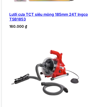
Lưỡi cưa TCT siêu mỏng 185mm 24T Ingco
TSB1853
160.000
₫