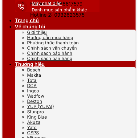
Máy phát điện
Hotline 1: 0866617579
Danh mục sản phẩm khác
Hotline 2: 0932623575
Trang chủ
Về chúng tôi
Giới thiệu
Hướng dẫn mua hàng
Phương thức thanh toán
Chính sách vận chuyển
Chính sách bảo hành
Chính sách bán hàng
Thương hiệu
Bosch
Makita
Total
DCA
Ingco
Wadfow
Dekton
YUP (YUPAI)
Sfunpro
King Blue
Akuza
Yato
CSPS
Mitutoyo