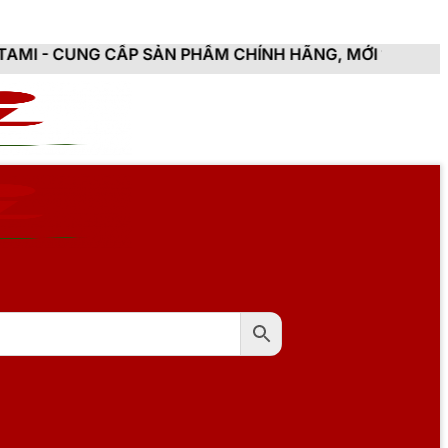
P SẢN PHẨM CHÍNH HÃNG, MỚI 100%, ĐẦY ĐỦ CHỨNG T