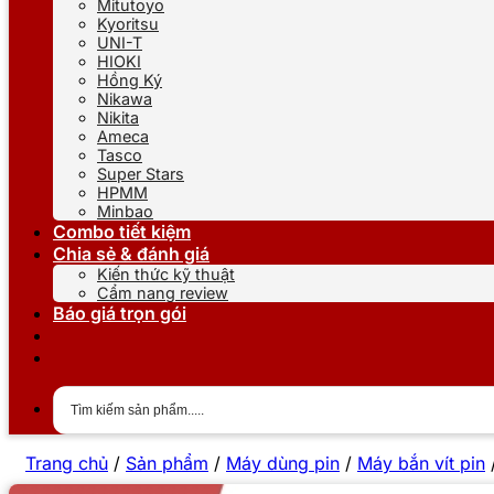
Mitutoyo
Kyoritsu
UNI-T
HIOKI
Hồng Ký
Nikawa
Nikita
Ameca
Tasco
Super Stars
HPMM
Minbao
Combo tiết kiệm
Chia sẻ & đánh giá
Kiến thức kỹ thuật
Cẩm nang review
Báo giá trọn gói
Trang chủ
/
Sản phẩm
/
Máy dùng pin
/
Máy bắn vít pin