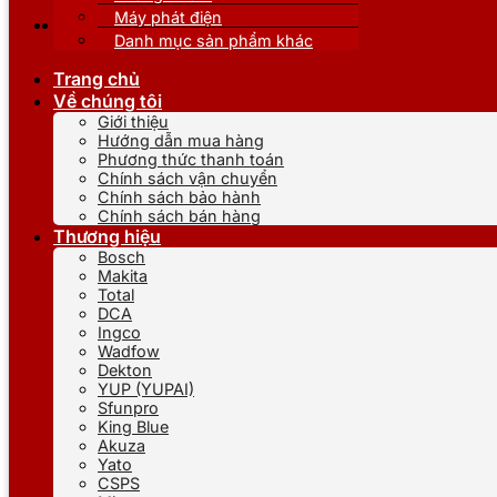
Máy phát điện
Danh mục sản phẩm khác
Trang chủ
Về chúng tôi
Giới thiệu
Hướng dẫn mua hàng
Phương thức thanh toán
Chính sách vận chuyển
Chính sách bảo hành
Chính sách bán hàng
Thương hiệu
Bosch
Makita
Total
DCA
Ingco
Wadfow
Dekton
YUP (YUPAI)
Sfunpro
King Blue
Akuza
Yato
CSPS