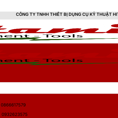
 TNHH THIẾT BỊ DỤNG CỤ KỸ THUẬT HITAMI - CUNG CẤ
1: 0866617579
2: 0932623575