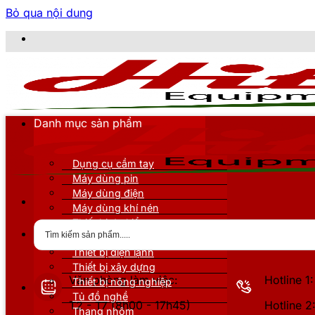
Bỏ qua nội dung
CÔNG TY
Danh mục sản phẩm
Dụng cụ cầm tay
Máy dùng pin
Máy dùng điện
Máy dùng khí nén
Thiết bị đo kiểm
Thiết bị nâng đỡ
Thiết bị điện lạnh
Thiết bị xây dựng
Văn phòng làm việc:
Hotline 
Thiết bị nông nghiệp
Tủ đồ nghề
T2 - T7 (8h00 - 17h45)
Hotline 
Thang nhôm