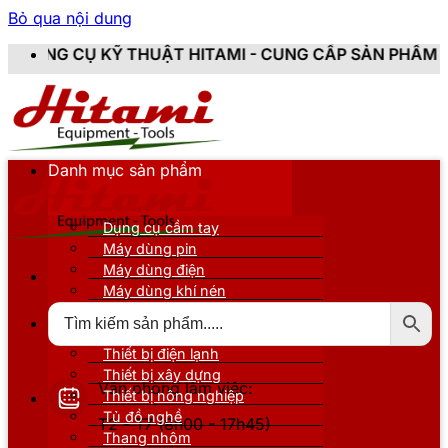
Bỏ qua nội dung
THUẬT HITAMI - CUNG CẤP SẢN PHẨM CHÍNH HÃNG, MỚI
Danh mục sản phẩm
Dụng cụ cầm tay
Máy dùng pin
Máy dùng điện
Máy dùng khí nén
Thiết bị đo kiểm
Thiết bị nâng đỡ
Thiết bị điện lạnh
Thiết bị xây dựng
Văn phòng làm việc:
Thiết bị nông nghiệp
Tủ đồ nghề
T2 - T7 (8h00 - 17h45)
Thang nhôm