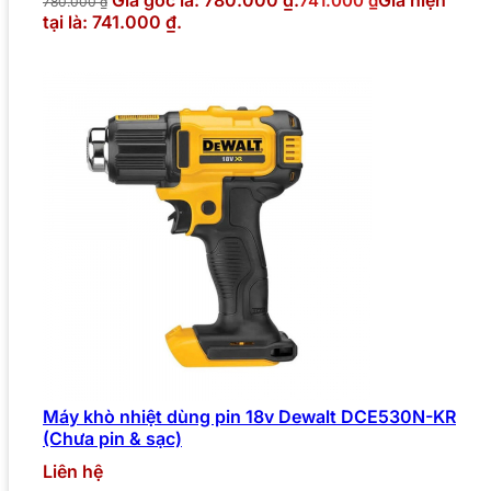
741.000
₫
780.000
₫
tại là: 741.000 ₫.
Máy khò nhiệt dùng pin 18v Dewalt DCE530N-KR
(Chưa pin & sạc)
Liên hệ