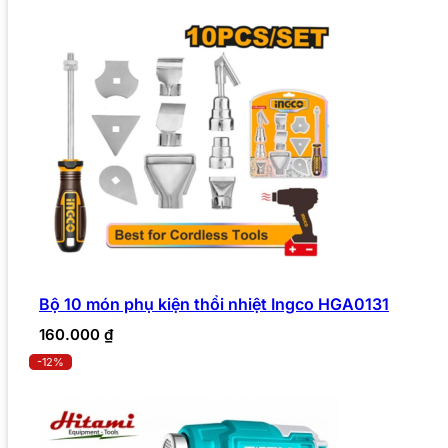
Bộ 10 món phụ kiện thổi nhiệt Ingco HGA0131
160.000
₫
-12%