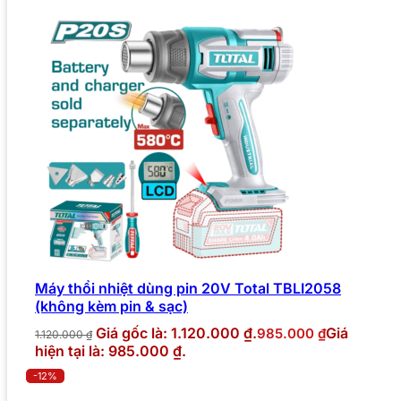
Máy thổi nhiệt dùng pin 20V Total TBLI2058
(không kèm pin & sạc)
Giá gốc là: 1.120.000 ₫.
Giá
985.000
₫
1.120.000
₫
hiện tại là: 985.000 ₫.
-12%