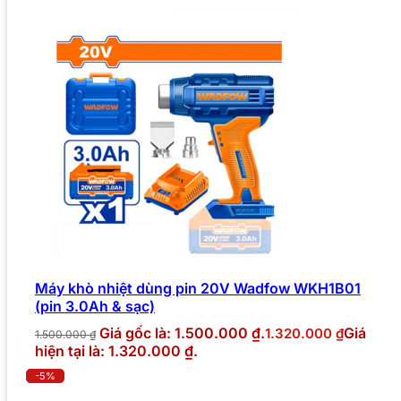
Máy khò nhiệt dùng pin 20V Wadfow WKH1B01
(pin 3.0Ah & sạc)
Giá gốc là: 1.500.000 ₫.
Giá
1.320.000
₫
1.500.000
₫
hiện tại là: 1.320.000 ₫.
-5%