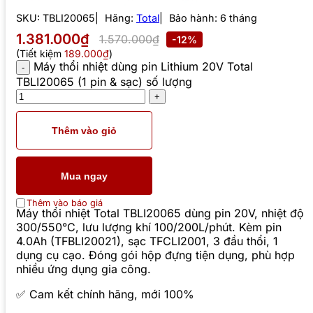
SKU:
TBLI20065
Hãng:
Total
Bảo hành: 6 tháng
1.381.000₫
1.570.000₫
-12%
(Tiết kiệm
189.000₫
)
Máy thổi nhiệt dùng pin Lithium 20V Total
TBLI20065 (1 pin & sạc) số lượng
Thêm vào giỏ
Mua ngay
Thêm vào báo giá
Máy thổi nhiệt Total TBLI20065 dùng pin 20V, nhiệt độ
300/550°C, lưu lượng khí 100/200L/phút. Kèm pin
4.0Ah (TFBLI20021), sạc TFCLI2001, 3 đầu thổi, 1
dụng cụ cạo. Đóng gói hộp đựng tiện dụng, phù hợp
nhiều ứng dụng gia công.
✅ Cam kết chính hãng, mới 100%