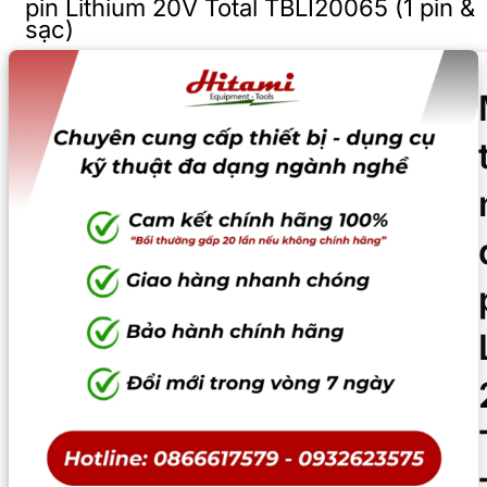
pin Lithium 20V Total TBLI20065 (1 pin &
sạc)