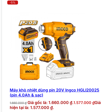
-5%
Máy khò nhiệt dùng pin 20V Ingco HGLI20025
(pin 4.0Ah & sạc)
Giá gốc là: 1.660.000 ₫.
Giá
1.577.000
₫
1.660.000
₫
hiện tại là: 1.577.000 ₫.