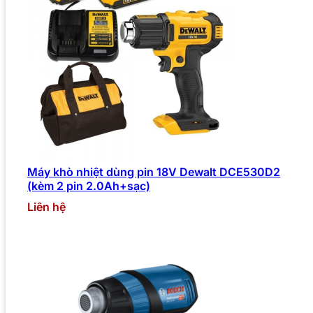
Máy khò nhiệt dùng pin 18V Dewalt DCE530D2
(kèm 2 pin 2.0Ah+sạc)
Liên hệ