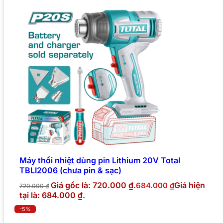
Máy thổi nhiệt dùng pin Lithium 20V Total
TBLI2006 (chưa pin & sạc)
Giá gốc là: 720.000 ₫.
Giá hiện
684.000
₫
720.000
₫
tại là: 684.000 ₫.
-5%