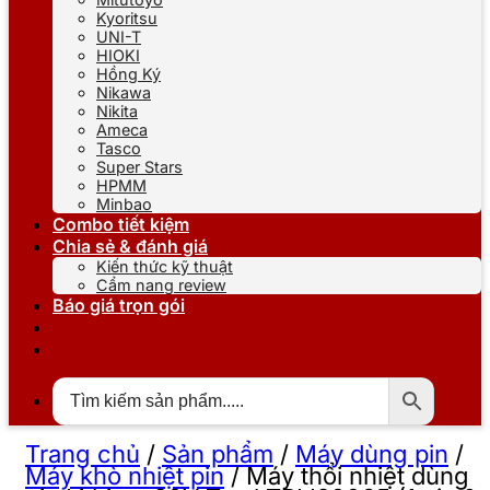
Kyoritsu
UNI-T
HIOKI
Hồng Ký
Nikawa
Nikita
Ameca
Tasco
Super Stars
HPMM
Minbao
Combo tiết kiệm
Chia sẻ & đánh giá
Kiến thức kỹ thuật
Cẩm nang review
Báo giá trọn gói
Trang chủ
/
Sản phẩm
/
Máy dùng pin
/
Máy khò nhiệt pin
/
Máy thổi nhiệt dùng