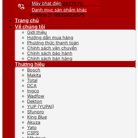
Máy phát điện
Hotline 1: 0866617579
Danh mục sản phẩm khác
Hotline 2: 0932623575
Trang chủ
Về chúng tôi
Giới thiệu
Hướng dẫn mua hàng
Phương thức thanh toán
Chính sách vận chuyển
Chính sách bảo hành
Chính sách bán hàng
Thương hiệu
Bosch
Makita
Total
DCA
Ingco
Wadfow
Dekton
YUP (YUPAI)
Sfunpro
King Blue
Akuza
Yato
CSPS
Mitutoyo