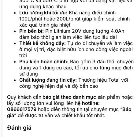
300°C và 550°C phù hợp với đa dạng vật liệu và
ứng dụng khác nhau
Lưu lượng khí tối ưu:
Khả năng điều chỉnh
100L/phút hoặc 200L/phút giúp kiểm soát chính
xác quá trình gia nhiệt
Pin bền bỉ:
Pin Lithium 20V dung lượng 4.0Ah
đảm bảo thời gian làm việc liên tục lâu dài
Thiết kế không dây:
Tự do di chuyển và làm việc
ở mọi vị trí, đặc biệt hữu ích cho công việc ngoài
trời
Phụ kiện hoàn chỉnh:
Bao gồm 3 đầu thổi chuyên
dụng và 1 dụng cụ cạo, tối ưu cho từng mục đích
sử dụng
Chất lượng đáng tin cậy:
Thương hiệu Total với
công nghệ hiện đại và độ bền cao
Quý khách cần
báo giá theo danh mục
sản phẩm hoặc
lấy số lượng lớn vui lòng liên hệ
hotline:
0866617579
hoặc điền thông tin tại chuyên mục “
Báo
giá
” để được tư vấn và chiết khấu tốt nhất.
Đánh giá