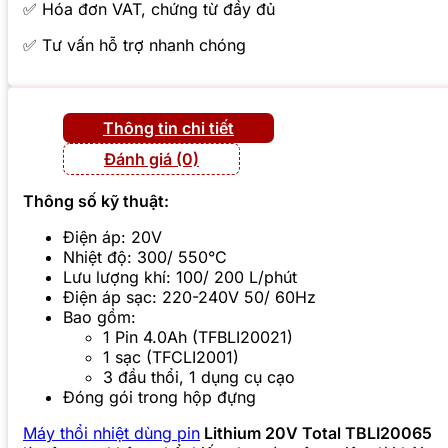
✅ Hóa đơn VAT, chứng từ đầy đủ
✅ Tư vấn hỗ trợ nhanh chóng
Thông tin chi tiết
Đánh giá (0)
Thông số kỹ thuật:
Điện áp: 20V
Nhiệt độ: 300/ 550°C
Lưu lượng khí: 100/ 200 L/phút
Điện áp sạc: 220-240V 50/ 60Hz
Bao gồm:
1 Pin 4.0Ah (TFBLI20021)
1 sạc (TFCLI2001)
3 đầu thổi, 1 dụng cụ cạo
Đóng gói trong hộp đựng
Máy thổi nhiệt dùng pin
Lithium 20V Total TBLI20065