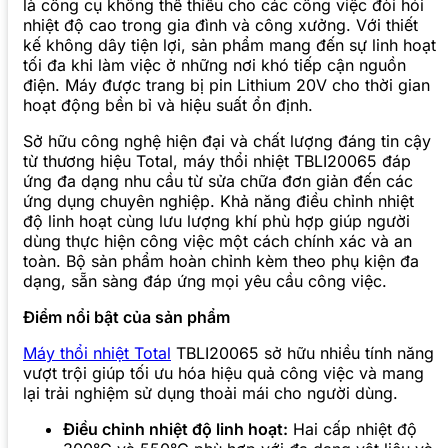
là công cụ không thể thiếu cho các công việc đòi hỏi
nhiệt độ cao trong gia đình và công xưởng. Với thiết
kế không dây tiện lợi, sản phẩm mang đến sự linh hoạt
tối đa khi làm việc ở những nơi khó tiếp cận nguồn
điện. Máy được trang bị pin Lithium 20V cho thời gian
hoạt động bền bỉ và hiệu suất ổn định.
Sở hữu công nghệ hiện đại và chất lượng đáng tin cậy
từ thương hiệu Total, máy thổi nhiệt TBLI20065 đáp
ứng đa dạng nhu cầu từ sửa chữa đơn giản đến các
ứng dụng chuyên nghiệp. Khả năng điều chỉnh nhiệt
độ linh hoạt cùng lưu lượng khí phù hợp giúp người
dùng thực hiện công việc một cách chính xác và an
toàn. Bộ sản phẩm hoàn chỉnh kèm theo phụ kiện đa
dạng, sẵn sàng đáp ứng mọi yêu cầu công việc.
Điểm nổi bật của sản phẩm
Máy thổi nhiệt Total
TBLI20065 sở hữu nhiều tính năng
vượt trội giúp tối ưu hóa hiệu quả công việc và mang
lại trải nghiệm sử dụng thoải mái cho người dùng.
Điều chỉnh nhiệt độ linh hoạt:
Hai cấp nhiệt độ