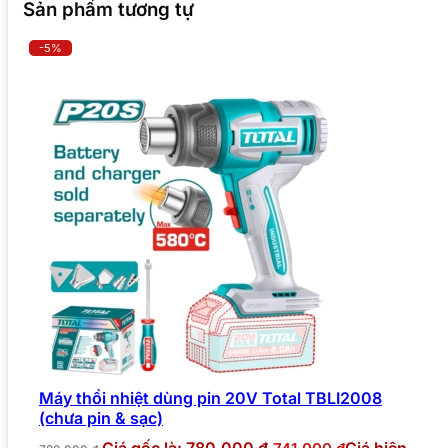
Sản phẩm tương tự
-5%
Máy thổi nhiệt dùng pin 20V Total TBLI2008
(chưa pin & sạc)
Giá gốc là: 780.000 ₫.
Giá hiện