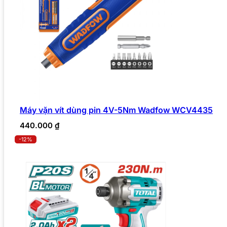
Máy vặn vít dùng pin 4V-5Nm Wadfow WCV4435
440.000
₫
-12%