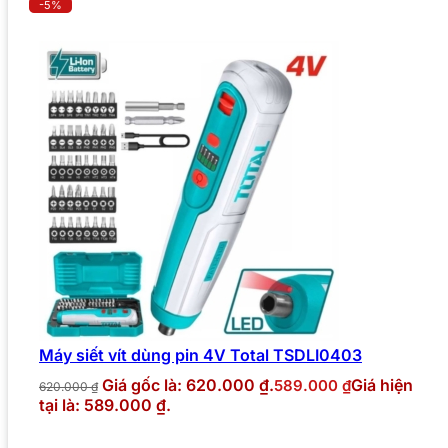
-5%
Máy siết vít dùng pin 4V Total TSDLI0403
Giá gốc là: 620.000 ₫.
Giá hiện
589.000
₫
620.000
₫
tại là: 589.000 ₫.