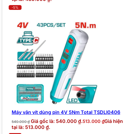
-5%
Máy vặn vít dùng pin 4V 5Nm Total TSDLI0406
Giá gốc là: 540.000 ₫.
Giá hiện
513.000
₫
540.000
₫
tại là: 513.000 ₫.