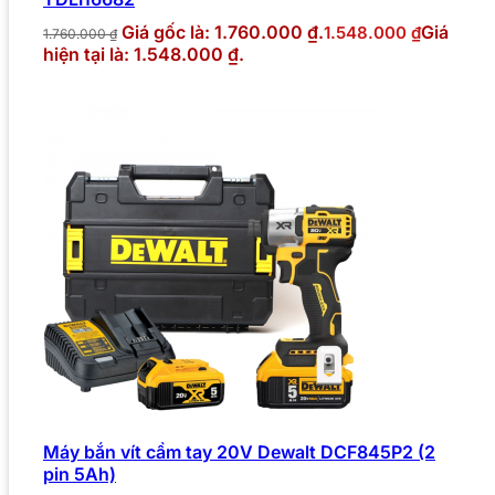
Giá gốc là: 1.760.000 ₫.
Giá
1.548.000
₫
1.760.000
₫
hiện tại là: 1.548.000 ₫.
Máy bắn vít cầm tay 20V Dewalt DCF845P2 (2
pin 5Ah)