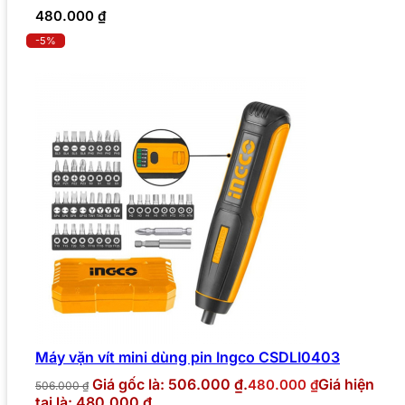
480.000
₫
-5%
Máy vặn vít mini dùng pin Ingco CSDLI0403
Giá gốc là: 506.000 ₫.
Giá hiện
480.000
₫
506.000
₫
tại là: 480.000 ₫.