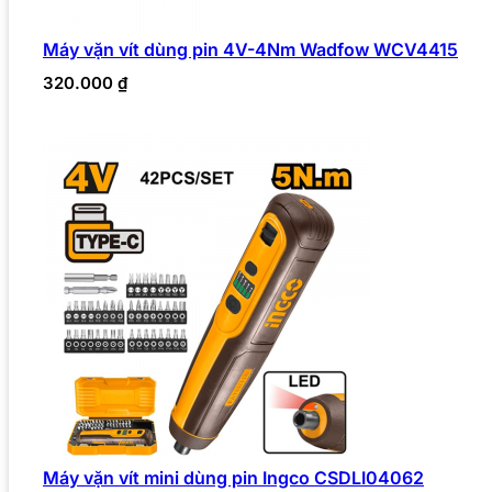
Máy vặn vít dùng pin 4V-4Nm Wadfow WCV4415
320.000
₫
Máy vặn vít mini dùng pin Ingco CSDLI04062