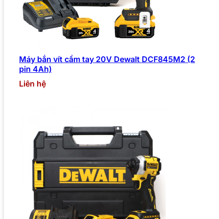
Máy bắn vít cầm tay 20V Dewalt DCF845M2 (2
pin 4Ah)
Liên hệ