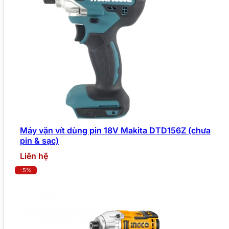
Máy vặn vít dùng pin 18V Makita DTD156Z (chưa
pin & sạc)
Liên hệ
-5%