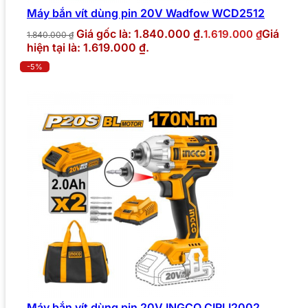
Máy bắn vít dùng pin 20V Wadfow WCD2512
Giá gốc là: 1.840.000 ₫.
Giá
1.619.000
₫
1.840.000
₫
hiện tại là: 1.619.000 ₫.
-5%
Máy bắn vít dùng pin 20V INGCO CIRLI2002