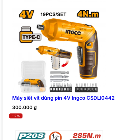
Máy siết vít dùng pin 4V Ingco CSDLI0442
300.000
₫
-12%