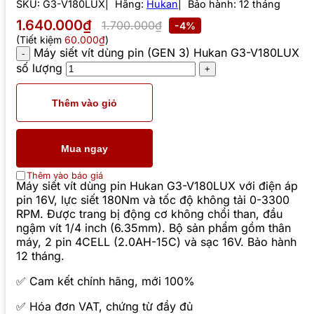
SKU:
G3-V180LUX
Hãng:
Hukan
Bảo hành: 12 tháng
1.640.000₫
1.700.000₫
-4%
(Tiết kiệm
60.000₫
)
Máy siết vít dùng pin (GEN 3) Hukan G3-V180LUX
số lượng
Thêm vào giỏ
Mua ngay
Thêm vào báo giá
Máy siết vít dùng pin Hukan G3-V180LUX với điện áp
pin 16V, lực siết 180Nm và tốc độ không tải 0-3300
RPM. Được trang bị động cơ không chổi than, đầu
ngậm vít 1/4 inch (6.35mm). Bộ sản phẩm gồm thân
máy, 2 pin 4CELL (2.0AH-15C) và sạc 16V. Bảo hành
12 tháng.
✅ Cam kết chính hãng, mới 100%
✅ Hóa đơn VAT, chứng từ đầy đủ