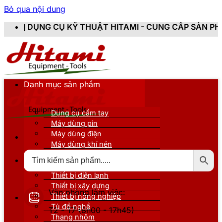
Bỏ qua nội dung
Ỹ THUẬT HITAMI - CUNG CẤP SẢN PHẨM CHÍNH HÃNG, 
Danh mục sản phẩm
Dụng cụ cầm tay
Máy dùng pin
Máy dùng điện
Máy dùng khí nén
Thiết bị đo kiểm
Thiết bị nâng đỡ
Thiết bị điện lạnh
Thiết bị xây dựng
Văn phòng làm việc:
Thiết bị nông nghiệp
Tủ đồ nghề
T2 - T7 (8h00 - 17h45)
Thang nhôm