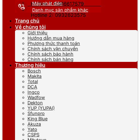
Máy phát điện
Hotline 1: 0866617579
Danh mục sản phẩm khác
Hotline 2: 0932623575
Trang chủ
Về chúng tôi
Giới thiệu
Hướng dẫn mua hàng
Phương thức thanh toán
Chính sách vận chuyển
Chính sách bảo hành
Chính sách bán hàng
Thương hiệu
Bosch
Makita
Total
DCA
Ingco
Wadfow
Dekton
YUP (YUPAI)
Sfunpro
King Blue
Akuza
Yato
CSPS
Mitutoyo