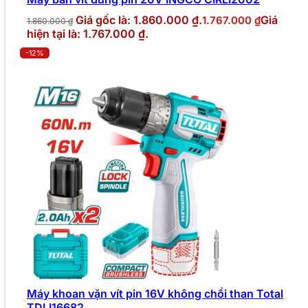
Giá gốc là: 1.860.000 ₫.
Giá
1.767.000
₫
1.860.000
₫
hiện tại là: 1.767.000 ₫.
-12%
Máy khoan vặn vít pin 16V không chổi than Total
TDLI16682