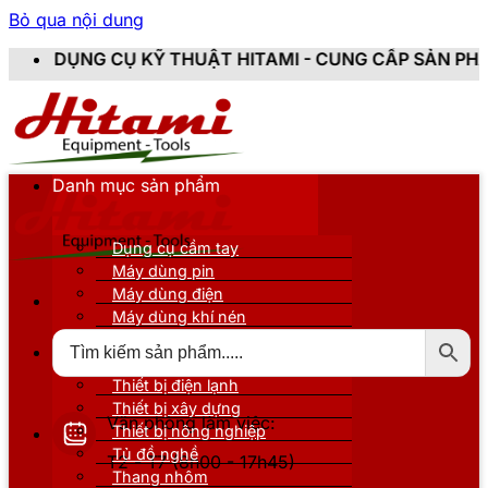
Bỏ qua nội dung
 THUẬT HITAMI - CUNG CẤP SẢN PHẨM CHÍNH HÃNG, M
Danh mục sản phẩm
Dụng cụ cầm tay
Máy dùng pin
Máy dùng điện
Máy dùng khí nén
Thiết bị đo kiểm
Thiết bị nâng đỡ
Thiết bị điện lạnh
Thiết bị xây dựng
Văn phòng làm việc:
Thiết bị nông nghiệp
Tủ đồ nghề
T2 - T7 (8h00 - 17h45)
Thang nhôm