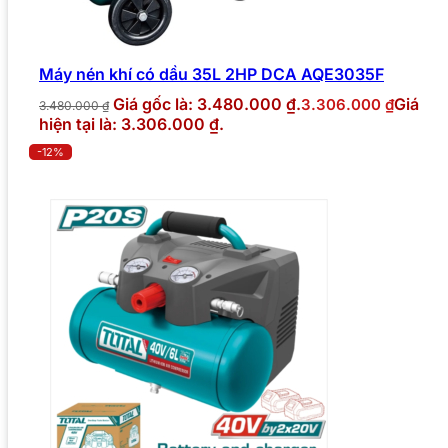
Máy nén khí có dầu 35L 2HP DCA AQE3035F
Giá gốc là: 3.480.000 ₫.
Giá
3.306.000
₫
3.480.000
₫
hiện tại là: 3.306.000 ₫.
-12%