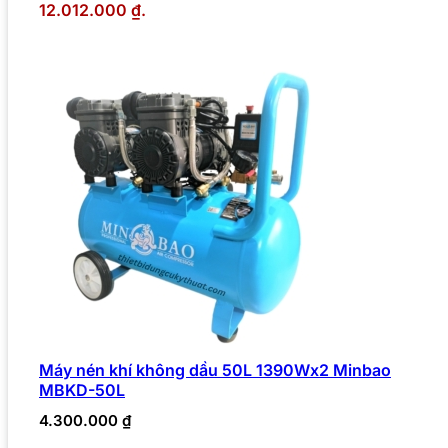
12.012.000 ₫.
Máy nén khí không dầu 50L 1390Wx2 Minbao
MBKD-50L
4.300.000
₫