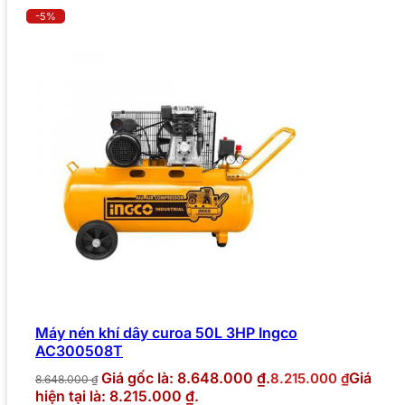
-5%
Máy nén khí dây curoa 50L 3HP Ingco
AC300508T
Giá gốc là: 8.648.000 ₫.
Giá
8.215.000
₫
8.648.000
₫
hiện tại là: 8.215.000 ₫.