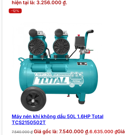
hiện tại là: 3.256.000 ₫.
-12%
Máy nén khí không dầu 50L 1.6HP Total
TCS2150502T
Giá gốc là: 7.540.000 ₫.
Giá
6.635.000
₫
7.540.000
₫