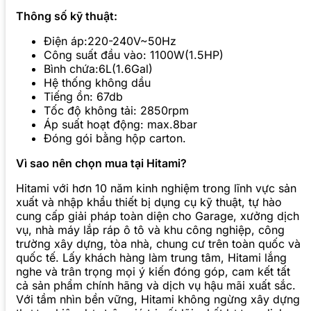
Thông số kỹ thuật:
Điện áp:220-240V~50Hz
Công suất đầu vào: 1100W(1.5HP)
Bình chứa:6L(1.6Gal)
Hệ thống không dầu
Tiếng ồn: 67db
Tốc độ không tải: 2850rpm
Áp suất hoạt động: max.8bar
Đóng gói bằng hộp carton.
Vì sao nên chọn mua tại Hitami?
Hitami với hơn 10 năm kinh nghiệm trong lĩnh vực sản
xuất và nhập khẩu thiết bị dụng cụ kỹ thuật, tự hào
cung cấp giải pháp toàn diện cho Garage, xưởng dịch
vụ, nhà máy lắp ráp ô tô và khu công nghiệp, công
trường xây dựng, tòa nhà, chung cư trên toàn quốc và
quốc tế. Lấy khách hàng làm trung tâm, Hitami lắng
nghe và trân trọng mọi ý kiến đóng góp, cam kết tất
cả sản phẩm chính hãng và dịch vụ hậu mãi xuất sắc.
Với tầm nhìn bền vững, Hitami không ngừng xây dựng