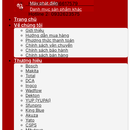
Máy phát điện
Hotline 1: 0866617579
Danh mục sản phẩm khác
Hotline 2: 0932623575
Trang chủ
Về chúng tôi
Giới thiệu
Hướng dẫn mua hàng
Phương thức thanh toán
Chính sách vận chuyển
Chính sách bảo hành
Chính sách bán hàng
Thương hiệu
Bosch
Makita
Total
DCA
Ingco
Wadfow
Dekton
YUP (YUPAI)
Sfunpro
King Blue
Akuza
Yato
CSPS
Mitutoyo