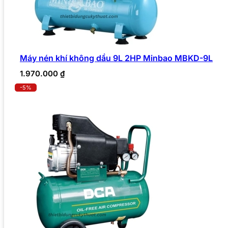
Máy nén khí không dầu 9L 2HP Minbao MBKD-9L
1.970.000
₫
-5%