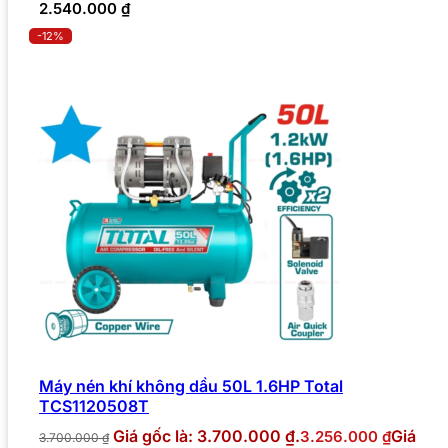
2.540.000
₫
-12%
Máy nén khí không dầu 50L 1.6HP Total
TCS1120508T
Giá gốc là: 3.700.000 ₫.
Giá
3.256.000
₫
3.700.000
₫