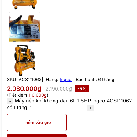
SKU:
ACS111062
Hãng:
Ingco
Bảo hành: 6 tháng
2.080.000₫
2.190.000₫
-5%
(Tiết kiệm
110.000₫
)
Máy nén khí không dầu 6L 1.5HP Ingco ACS111062
số lượng
Thêm vào giỏ