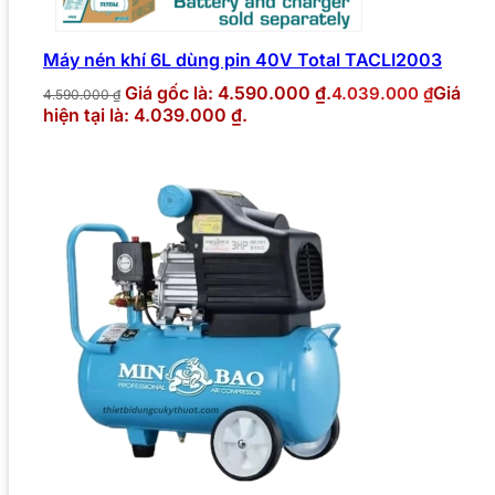
Máy nén khí 6L dùng pin 40V Total TACLI2003
Giá gốc là: 4.590.000 ₫.
Giá
4.039.000
₫
4.590.000
₫
hiện tại là: 4.039.000 ₫.