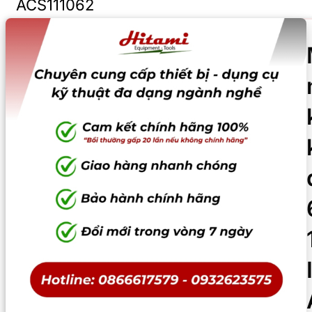
ACS111062