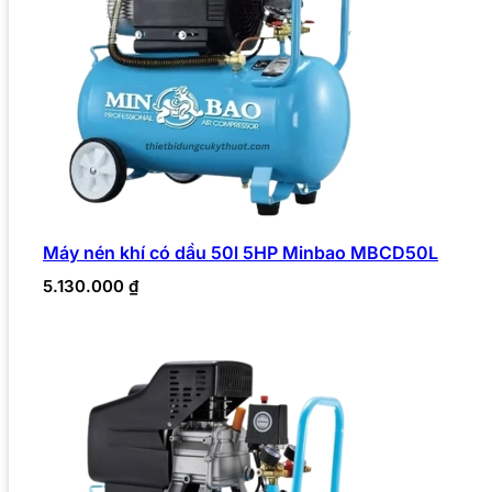
Máy nén khí có dầu 50l 5HP Minbao MBCD50L
5.130.000
₫