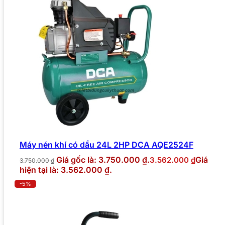
Máy nén khí có dầu 24L 2HP DCA AQE2524F
Giá gốc là: 3.750.000 ₫.
Giá
3.562.000
₫
3.750.000
₫
hiện tại là: 3.562.000 ₫.
-5%