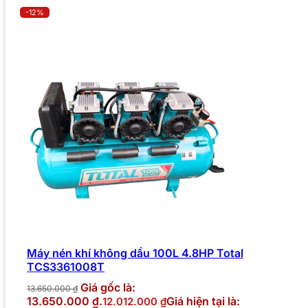
-12%
Máy nén khí không dầu 100L 4.8HP Total
TCS3361008T
Giá gốc là:
13.650.000
₫
13.650.000 ₫.
Giá hiện tại là:
12.012.000
₫