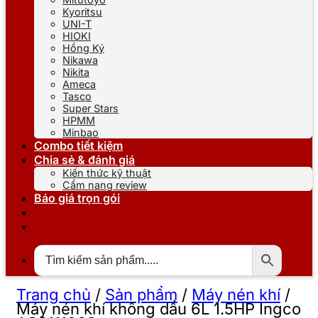
Kyoritsu
UNI-T
HIOKI
Hồng Ký
Nikawa
Nikita
Ameca
Tasco
Super Stars
HPMM
Minbao
Combo tiết kiệm
Chia sẻ & đánh giá
Kiến thức kỹ thuật
Cẩm nang review
Báo giá trọn gói
Trang chủ
/
Sản phẩm
/
Máy nén khí
/
Máy nén khí không dầu 6L 1.5HP Ingco