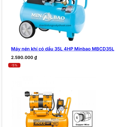
Máy nén khí có dầu 35L 4HP Minbao MBCD35L
2.590.000
₫
-5%