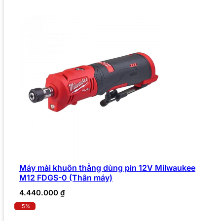
Máy mài khuôn thẳng dùng pin 12V Milwaukee
M12 FDGS-0 (Thân máy)
4.440.000
₫
-5%