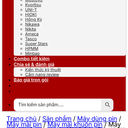
Kyoritsu
UNI-T
HIOKI
Hồng Ký
Nikawa
Nikita
Ameca
Tasco
Super Stars
HPMM
Minbao
Combo tiết kiệm
Chia sẻ & đánh giá
Kiến thức kỹ thuật
Cẩm nang review
Báo giá trọn gói
Trang chủ
/
Sản phẩm
/
Máy dùng pin
/
Máy mài pin
/
Máy mài khuôn pin
/
Máy