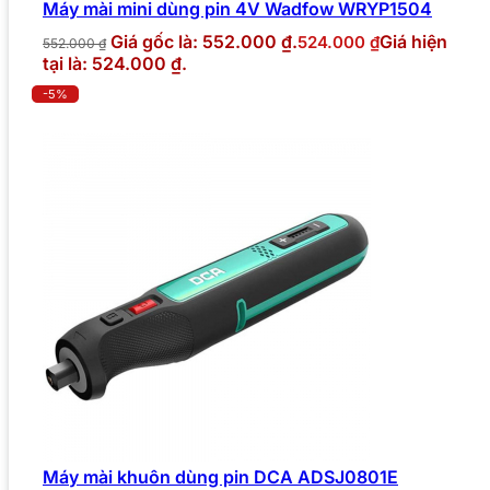
Máy mài mini dùng pin 4V Wadfow WRYP1504
Giá gốc là: 552.000 ₫.
Giá hiện
524.000
₫
552.000
₫
tại là: 524.000 ₫.
-5%
Máy mài khuôn dùng pin DCA ADSJ0801E