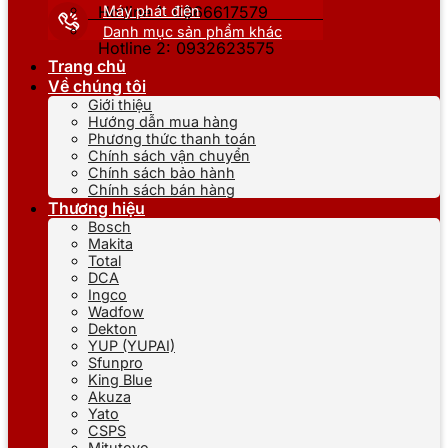
Máy phát điện
Hotline 1: 0866617579
Danh mục sản phẩm khác
Hotline 2: 0932623575
Trang chủ
Về chúng tôi
Giới thiệu
Hướng dẫn mua hàng
Phương thức thanh toán
Chính sách vận chuyển
Chính sách bảo hành
Chính sách bán hàng
Thương hiệu
Bosch
Makita
Total
DCA
Ingco
Wadfow
Dekton
YUP (YUPAI)
Sfunpro
King Blue
Akuza
Yato
CSPS
Mitutoyo