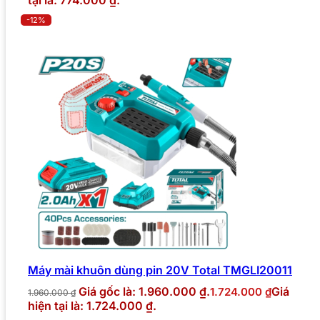
tại là: 774.000 ₫.
-12%
Máy mài khuôn dùng pin 20V Total TMGLI20011
Giá gốc là: 1.960.000 ₫.
Giá
1.724.000
₫
1.960.000
₫
hiện tại là: 1.724.000 ₫.