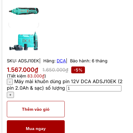
SKU:
ADSJ10EK
Hãng:
DCA
Bảo hành: 6 tháng
1.567.000₫
1.650.000₫
-5%
(Tiết kiệm
83.000₫
)
Máy mài khuôn dùng pin 12V DCA ADSJ10EK (2
pin 2.0Ah & sạc) số lượng
Thêm vào giỏ
Mua ngay