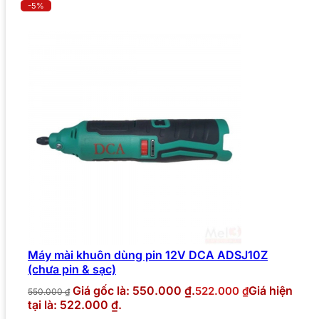
-5%
Máy mài khuôn dùng pin 12V DCA ADSJ10Z
(chưa pin & sạc)
Giá gốc là: 550.000 ₫.
Giá hiện
522.000
₫
550.000
₫
tại là: 522.000 ₫.