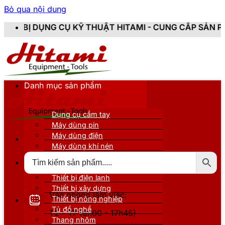
Bỏ qua nội dung
CỤ KỸ THUẬT HITAMI - CUNG CẤP SẢN PHẨM CHÍNH HÃN
Danh mục sản phẩm
Dụng cụ cầm tay
Máy dùng pin
Máy dùng điện
Máy dùng khí nén
Thiết bị đo kiểm
Thiết bị nâng đỡ
Thiết bị điện lạnh
Thiết bị xây dựng
Văn phòng làm việc:
Thiết bị nông nghiệp
Tủ đồ nghề
T2 - T7 (8h00 - 17h45)
Thang nhôm