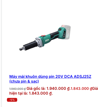
Máy mài khuôn dùng pin 20V DCA ADSJ25Z
(chưa pin & sạc)
Giá gốc là: 1.940.000 ₫.
Giá
1.843.000
₫
1.940.000
₫
hiện tại là: 1.843.000 ₫.
-5%