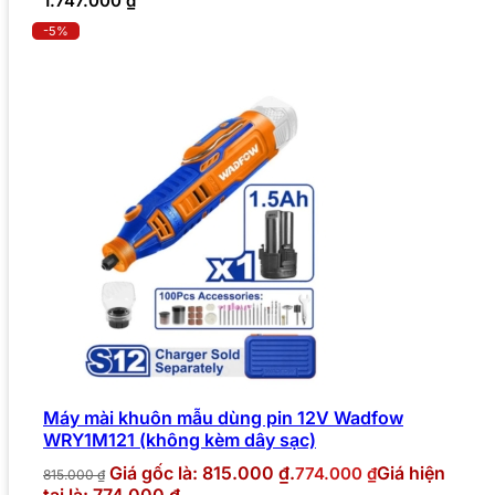
1.747.000
₫
-5%
Máy mài khuôn mẫu dùng pin 12V Wadfow
WRY1M121 (không kèm dây sạc)
Giá gốc là: 815.000 ₫.
Giá hiện
774.000
₫
815.000
₫