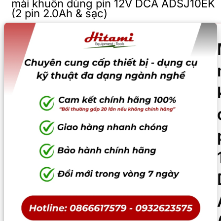
mài khuôn dùng pin 12V DCA ADSJ10EK
(2 pin 2.0Ah & sạc)