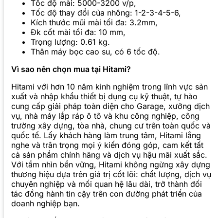
Tốc độ mài: 5000-3200 v/p,
Tốc độ thay đổi của nhông: 1-2-3-4-5-6,
Kích thước mũi mài tối đa: 3.2mm,
Đk cốt mài tối đa: 10 mm,
Trọng lượng: 0.61 kg.
Thân máy bọc cao su, có 6 tốc độ.
Vì sao nên chọn mua tại Hitami?
Hitami với hơn 10 năm kinh nghiệm trong lĩnh vực sản
xuất và nhập khẩu thiết bị dụng cụ kỹ thuật, tự hào
cung cấp giải pháp toàn diện cho Garage, xưởng dịch
vụ, nhà máy lắp ráp ô tô và khu công nghiệp, công
trường xây dựng, tòa nhà, chung cư trên toàn quốc và
quốc tế. Lấy khách hàng làm trung tâm, Hitami lắng
nghe và trân trọng mọi ý kiến đóng góp, cam kết tất
cả sản phẩm chính hãng và dịch vụ hậu mãi xuất sắc.
Với tầm nhìn bền vững, Hitami không ngừng xây dựng
thương hiệu dựa trên giá trị cốt lõi: chất lượng, dịch vụ
chuyên nghiệp và mối quan hệ lâu dài, trở thành đối
tác đồng hành tin cậy trên con đường phát triển của
doanh nghiệp bạn.