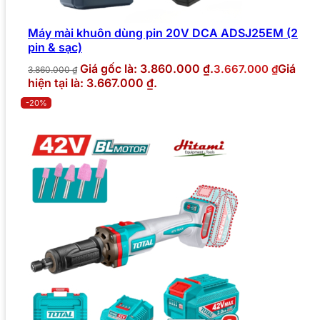
Máy mài khuôn dùng pin 20V DCA ADSJ25EM (2
pin & sạc)
Giá gốc là: 3.860.000 ₫.
Giá
3.667.000
₫
3.860.000
₫
hiện tại là: 3.667.000 ₫.
-20%