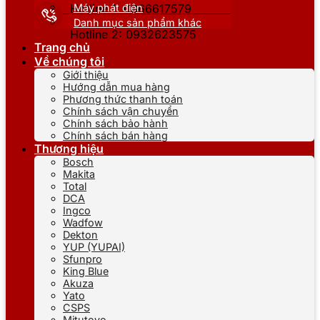
Máy phát điện
Hotline 1: 0866617579
Danh mục sản phẩm khác
Hotline 2: 0932623575
Trang chủ
Về chúng tôi
Giới thiệu
Hướng dẫn mua hàng
Phương thức thanh toán
Chính sách vận chuyển
Chính sách bảo hành
Chính sách bán hàng
Thương hiệu
Bosch
Makita
Total
DCA
Ingco
Wadfow
Dekton
YUP (YUPAI)
Sfunpro
King Blue
Akuza
Yato
CSPS
Mitutoyo