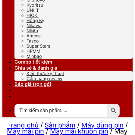
Kyoritsu
UNI-T
HIOKI
Hồng Ký
Nikawa
Nikita
Ameca
Tasco
Super Stars
HPMM
Minbao
Combo tiết kiệm
Chia sẻ & đánh giá
Kiến thức kỹ thuật
Cẩm nang review
Báo giá trọn gói
Trang chủ
/
Sản phẩm
/
Máy dùng pin
/
Máy mài pin
/
Máy mài khuôn pin
/
Máy