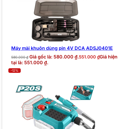
Máy mài khuôn dùng pin 4V DCA ADSJ0401E
Giá gốc là: 580.000 ₫.
Giá hiện
551.000
₫
580.000
₫
tại là: 551.000 ₫.
-12%