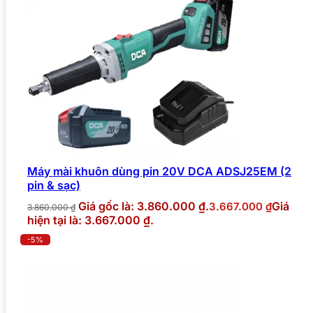
Máy mài khuôn dùng pin 20V DCA ADSJ25EM (2
pin & sạc)
Giá gốc là: 3.860.000 ₫.
Giá
3.667.000
₫
3.860.000
₫
hiện tại là: 3.667.000 ₫.
-5%