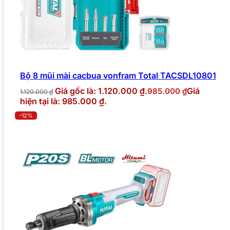
Bộ 8 mũi mài cacbua vonfram Total TACSDL10801
Giá gốc là: 1.120.000 ₫.
Giá
985.000
₫
1.120.000
₫
hiện tại là: 985.000 ₫.
-12%