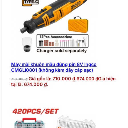
Máy mài khuôn mẫu dùng pin 8V Ingco
CMGLI0801 (không kèm dây cáp sạc)
Giá gốc là: 710.000 ₫.
Giá hiện
674.000
₫
710.000
₫
tại là: 674.000 ₫.