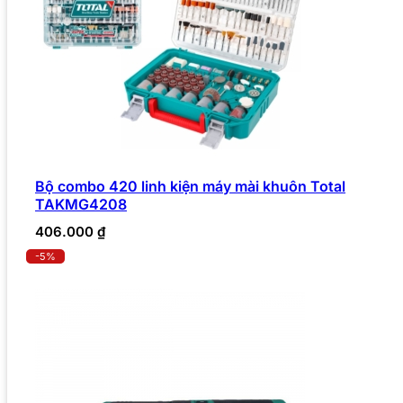
Bộ combo 420 linh kiện máy mài khuôn Total
TAKMG4208
406.000
₫
-5%