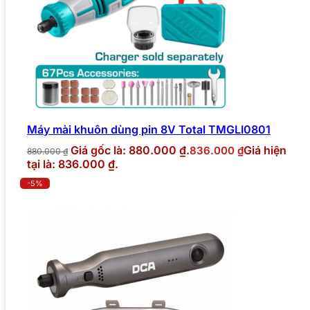
Máy mài khuôn dùng pin 8V Total TMGLI0801
Giá gốc là: 880.000 ₫.
Giá hiện
836.000
₫
880.000
₫
tại là: 836.000 ₫.
-5%