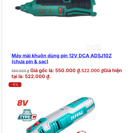
Máy mài khuôn dùng pin 12V DCA ADSJ10Z
(chưa pin & sạc)
Giá gốc là: 550.000 ₫.
Giá hiện
522.000
₫
550.000
₫
tại là: 522.000 ₫.
-5%