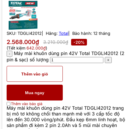
SKU:
TDGLI42012
Hãng:
Total
Bảo hành: 12 tháng
2.568.000₫
3.210.000₫
-20%
(Tiết kiệm
642.000₫
)
Máy mài khuôn dùng pin 42V Total TDGLI42012 (2
pin & sạc) số lượng
Thêm vào giỏ
Mua ngay
Thêm vào báo giá
Máy mài khuôn dùng pin 42V Total TDGLI42012 trang
bị mô tơ không chổi than mạnh mẽ với 3 cấp tốc độ
lên đến 30.000 vòng/phút. Đầu kẹp 6mm linh hoạt, bộ
sản phẩm đi kèm 2 pin 2.0Ah và 5 mũi mài chuyên