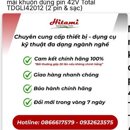
mài khuôn dùng pin 42V Total
TDGLI42012 (2 pin & sạc)