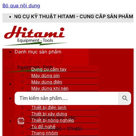
Bỏ qua nội dung
HUẬT HITAMI - CUNG CẤP SẢN PHẨM CHÍNH HÃNG, MỚI
Danh mục sản phẩm
Dụng cụ cầm tay
Máy dùng pin
Máy dùng điện
Máy dùng khí nén
Thiết bị đo kiểm
Thiết bị nâng đỡ
Thiết bị điện lạnh
Thiết bị xây dựng
Văn phòng làm việc:
Thiết bị nông nghiệp
Tủ đồ nghề
T2 - T7 (8h00 - 17h45)
Thang nhôm