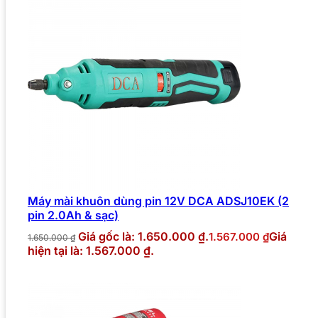
Máy mài khuôn dùng pin 12V DCA ADSJ10EK (2
pin 2.0Ah & sạc)
Giá gốc là: 1.650.000 ₫.
Giá
1.567.000
₫
1.650.000
₫
hiện tại là: 1.567.000 ₫.