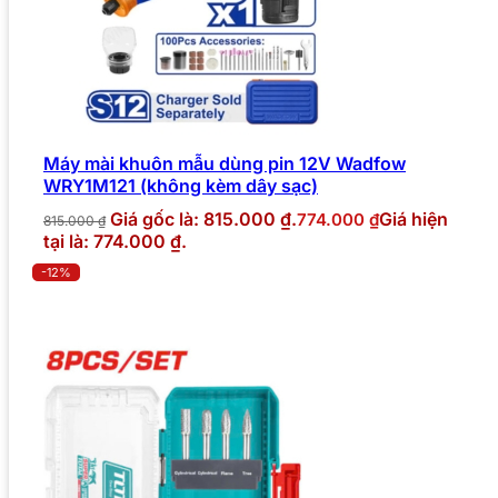
Máy mài khuôn mẫu dùng pin 12V Wadfow
WRY1M121 (không kèm dây sạc)
Giá gốc là: 815.000 ₫.
Giá hiện
774.000
₫
815.000
₫
tại là: 774.000 ₫.
-12%