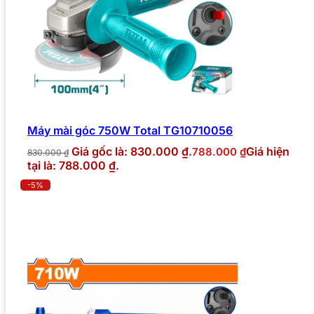
Máy mài góc 750W Total TG10710056
Giá gốc là: 830.000 ₫.
Giá hiện
788.000
₫
830.000
₫
tại là: 788.000 ₫.
-5%