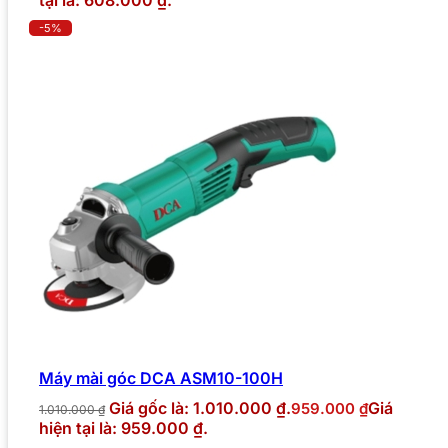
tại là: 608.000 ₫.
-5%
Máy mài góc DCA ASM10-100H
Giá gốc là: 1.010.000 ₫.
Giá
959.000
₫
1.010.000
₫
hiện tại là: 959.000 ₫.