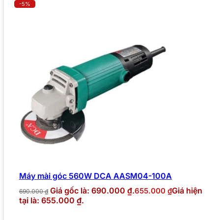
-5%
Máy mài góc 560W DCA AASM04-100A
Giá gốc là: 690.000 ₫.
Giá hiện
655.000
₫
690.000
₫
tại là: 655.000 ₫.