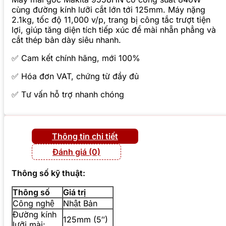
cùng đường kính lưỡi cắt lớn tới 125mm. Máy nặng
2.1kg, tốc độ 11,000 v/p, trang bị công tắc trượt tiện
lợi, giúp tăng diện tích tiếp xúc để mài nhẵn phẳng và
cắt thép bản dày siêu nhanh.
✅ Cam kết chính hãng, mới 100%
✅ Hóa đơn VAT, chứng từ đầy đủ
✅ Tư vấn hỗ trợ nhanh chóng
Thông tin chi tiết
Đánh giá (0)
Thông số kỹ thuật:
Thông số
Giá trị
Công nghệ
Nhật Bản
Đường kính
125mm (5″)
lưỡi mài: