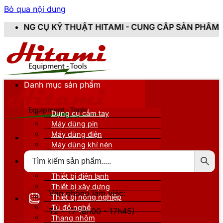
Bỏ qua nội dung
THUẬT HITAMI - CUNG CẤP SẢN PHẨM CHÍNH HÃNG, MỚ
Danh mục sản phẩm
Dụng cụ cầm tay
Máy dùng pin
Máy dùng điện
Máy dùng khí nén
Thiết bị đo kiểm
Thiết bị nâng đỡ
Thiết bị điện lạnh
Thiết bị xây dựng
Văn phòng làm việc:
Thiết bị nông nghiệp
Tủ đồ nghề
T2 - T7 (8h00 - 17h45)
Thang nhôm