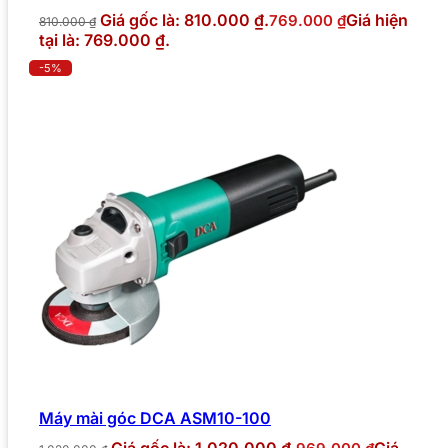
Giá gốc là: 810.000 ₫.
Giá hiện
769.000
₫
810.000
₫
tại là: 769.000 ₫.
-5%
Máy mài góc DCA ASM10-100