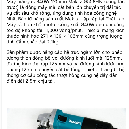
Máy mài góc 840W 125mm Makita 9558HN (công tắc
trượt) là dòng máy mài cắt bản lớn chuyên trị dải tác
vụ cắt sâu khổ rộng, ứng dụng tinh hoa công nghệ
Nhật Bản từ hãng sản xuất Makita, lắp ráp tại Thái Lan.
Máy sở hữu khối motor công suất 840W dẻo dai cùng
tốc độ không tải 11,000 vòng/phút. Thiết bị mang kích
thước hình học 271 x 139 x 106mm cùng trọng lượng
tịnh đầm chắc đạt 2.1kg.
Sản phẩm được nâng cấp hệ trục ngàm lớn cho phép
tương thích đồng bộ với đường kính lưỡi mài 125mm,
đường kính đĩa ráp 125mm và cả đường kính lưỡi kim
cương 125mm chuyên cắt bê tông. Thiết bị trang bị hệ
thống cơ cấu công tắc trượt hông cùng hệ dây dẫn
điện dài 2.5m chịu tải.