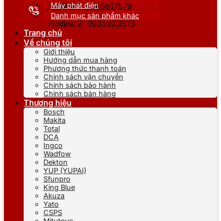
Máy phát điện
Hotline 1: 0866617579
Danh mục sản phẩm khác
Hotline 2: 0932623575
Trang chủ
Về chúng tôi
Giới thiệu
Hướng dẫn mua hàng
Phương thức thanh toán
Chính sách vận chuyển
Chính sách bảo hành
Chính sách bán hàng
Thương hiệu
Bosch
Makita
Total
DCA
Ingco
Wadfow
Dekton
YUP (YUPAI)
Sfunpro
King Blue
Akuza
Yato
CSPS
Mitutoyo