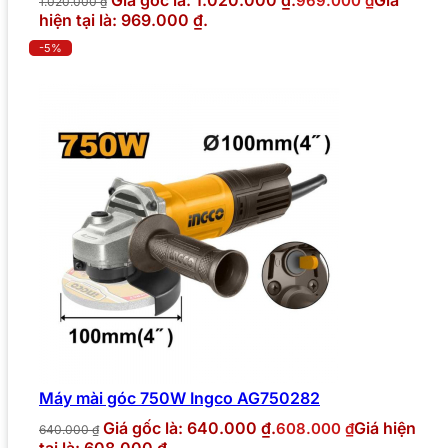
Giá gốc là: 1.020.000 ₫.
Giá
969.000
₫
1.020.000
₫
hiện tại là: 969.000 ₫.
-5%
Máy mài góc 750W Ingco AG750282
Giá gốc là: 640.000 ₫.
Giá hiện
608.000
₫
640.000
₫