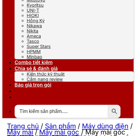
Kyoritsu
UNI-T
HIOKI
Hồng Ký
Nikawa
Nikita
Ameca
Tasco
Super Stars
HPMM
Minbao
Combo tiết kiệm
Chia sẻ & đánh giá
Kiến thức kỹ thuật
Cẩm nang review
Báo giá trọn gói
Trang chủ
/
Sản phẩm
/
Máy dùng điện
/
Máy mài
/
Máy mài góc
/
Máy mài góc