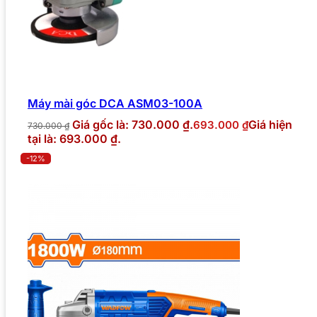
Máy mài góc DCA ASM03-100A
Giá gốc là: 730.000 ₫.
Giá hiện
693.000
₫
730.000
₫
tại là: 693.000 ₫.
-12%