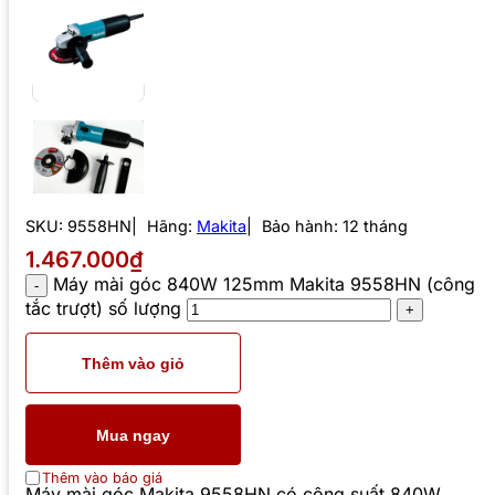
SKU:
9558HN
Hãng:
Makita
Bảo hành: 12 tháng
1.467.000₫
Máy mài góc 840W 125mm Makita 9558HN (công
tắc trượt) số lượng
Thêm vào giỏ
Mua ngay
Thêm vào báo giá
Máy mài góc Makita 9558HN có công suất 840W