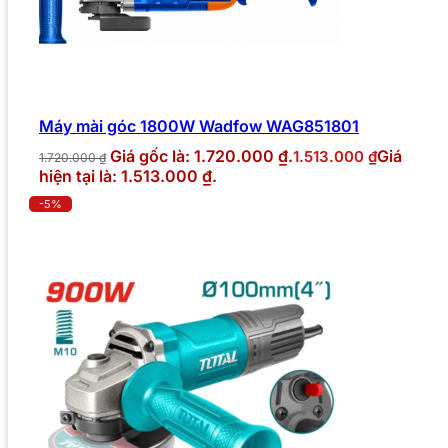
Máy mài góc 1800W Wadfow WAG851801
Giá gốc là: 1.720.000 ₫.
Giá
1.513.000
₫
1.720.000
₫
hiện tại là: 1.513.000 ₫.
-5%