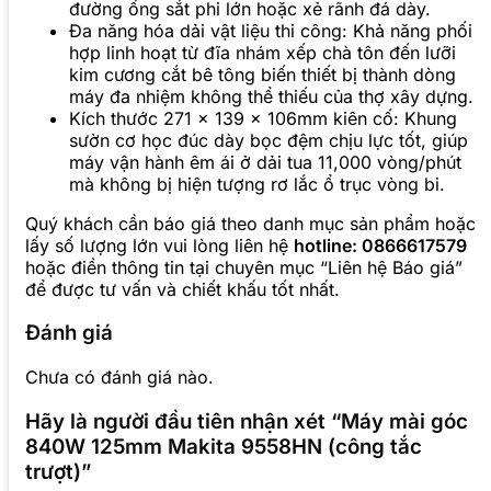
đường ống sắt phi lớn hoặc xẻ rãnh đá dày.
Đa năng hóa dải vật liệu thi công: Khả năng phối
hợp linh hoạt từ đĩa nhám xếp chà tôn đến lưỡi
kim cương cắt bê tông biến thiết bị thành dòng
máy đa nhiệm không thể thiếu của thợ xây dựng.
Kích thước 271 x 139 x 106mm kiên cố: Khung
sườn cơ học đúc dày bọc đệm chịu lực tốt, giúp
máy vận hành êm ái ở dải tua 11,000 vòng/phút
mà không bị hiện tượng rơ lắc ổ trục vòng bi.
Quý khách cần báo giá theo danh mục sản phẩm hoặc
lấy số lượng lớn vui lòng liên hệ
hotline: 0866617579
hoặc điền thông tin tại chuyên mục “Liên hệ Báo giá”
để được tư vấn và chiết khấu tốt nhất.
Đánh giá
Chưa có đánh giá nào.
Hãy là người đầu tiên nhận xét “Máy mài góc
840W 125mm Makita 9558HN (công tắc
trượt)”