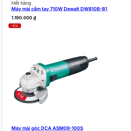
Hết hàng
Máy mài cầm tay 710W Dewalt DW810B-B1
1.190.000
₫
-5%
Máy mài góc DCA ASM09-100S