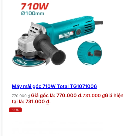
Máy mài góc 710W Total TG1071006
Giá gốc là: 770.000 ₫.
Giá hiện
731.000
₫
770.000
₫
tại là: 731.000 ₫.
-5%