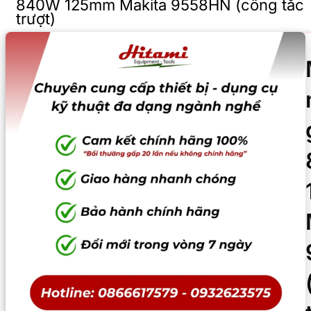
840W 125mm Makita 9558HN (công tắc
trượt)