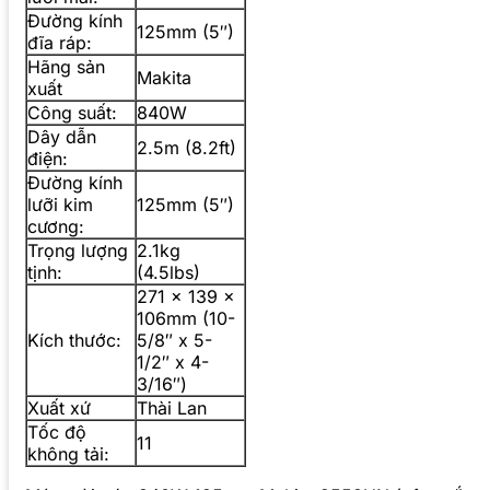
Đường kính
125mm (5″)
đĩa ráp:
Hãng sản
Makita
xuất
Công suất:
840W
Dây dẫn
2.5m (8.2ft)
điện:
Đường kính
lưỡi kim
125mm (5″)
cương:
Trọng lượng
2.1kg
tịnh:
(4.5lbs)
271 x 139 x
106mm (10-
Kích thước:
5/8″ x 5-
1/2″ x 4-
3/16″)
Xuất xứ
Thài Lan
Tốc độ
11
không tải: