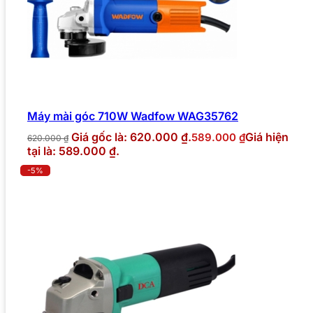
Máy mài góc 710W Wadfow WAG35762
Giá gốc là: 620.000 ₫.
Giá hiện
589.000
₫
620.000
₫
tại là: 589.000 ₫.
-5%