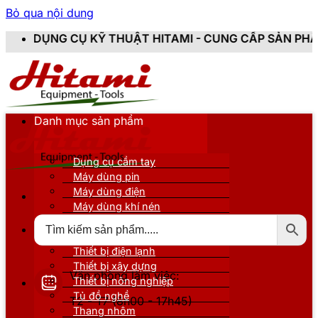
Bỏ qua nội dung
KỸ THUẬT HITAMI - CUNG CẤP SẢN PHẨM CHÍNH HÃNG,
Danh mục sản phẩm
Dụng cụ cầm tay
Máy dùng pin
Máy dùng điện
Máy dùng khí nén
Thiết bị đo kiểm
Thiết bị nâng đỡ
Thiết bị điện lạnh
Thiết bị xây dựng
Văn phòng làm việc:
Thiết bị nông nghiệp
Tủ đồ nghề
T2 - T7 (8h00 - 17h45)
Thang nhôm