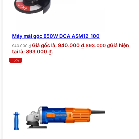
Máy mài góc 850W DCA ASM12-100
Giá gốc là: 940.000 ₫.
Giá hiện
893.000
₫
940.000
₫
tại là: 893.000 ₫.
-5%