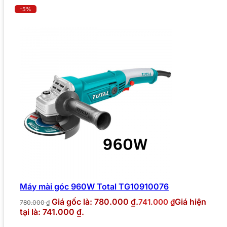
-5%
Máy mài góc 960W Total TG10910076
Giá gốc là: 780.000 ₫.
Giá hiện
741.000
₫
780.000
₫
tại là: 741.000 ₫.