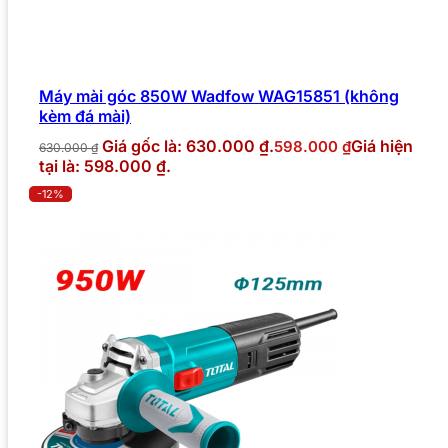
Máy mài góc 850W Wadfow WAG15851 (không
kèm đá mài)
Giá gốc là: 630.000 ₫.
Giá hiện
598.000
₫
630.000
₫
tại là: 598.000 ₫.
-12%