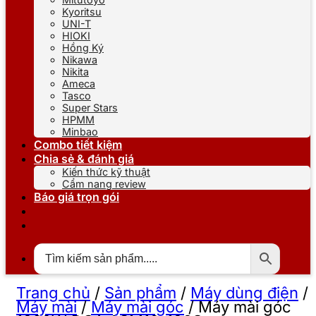
Kyoritsu
UNI-T
HIOKI
Hồng Ký
Nikawa
Nikita
Ameca
Tasco
Super Stars
HPMM
Minbao
Combo tiết kiệm
Chia sẻ & đánh giá
Kiến thức kỹ thuật
Cẩm nang review
Báo giá trọn gói
Trang chủ
/
Sản phẩm
/
Máy dùng điện
/
Máy mài
/
Máy mài góc
/
Máy mài góc