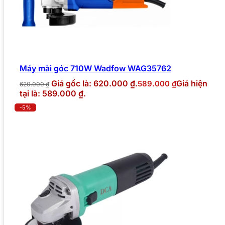
Máy mài góc 710W Wadfow WAG35762
Giá gốc là: 620.000 ₫.
Giá hiện
589.000
₫
620.000
₫
tại là: 589.000 ₫.
-5%