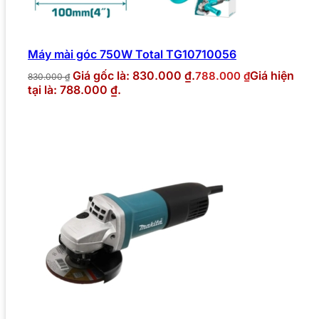
Máy mài góc 750W Total TG10710056
Giá gốc là: 830.000 ₫.
Giá hiện
788.000
₫
830.000
₫
tại là: 788.000 ₫.