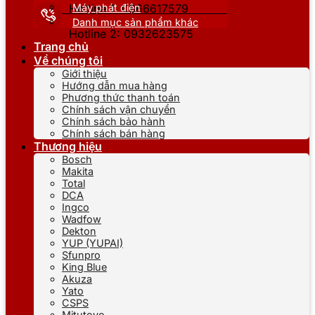
Máy phát điện
Hotline 1: 0866617579
Danh mục sản phẩm khác
Hotline 2: 0932623575
Trang chủ
Về chúng tôi
Giới thiệu
Hướng dẫn mua hàng
Phương thức thanh toán
Chính sách vận chuyển
Chính sách bảo hành
Chính sách bán hàng
Thương hiệu
Bosch
Makita
Total
DCA
Ingco
Wadfow
Dekton
YUP (YUPAI)
Sfunpro
King Blue
Akuza
Yato
CSPS
Mitutoyo