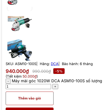
SKU:
ASM10-100S
Hãng:
DCA
Bảo hành: 6 tháng
940.000₫
990.000₫
-5%
(Tiết kiệm
50.000₫
)
Máy mài góc 1020W DCA ASM10-100S số lượng
Thêm vào giỏ