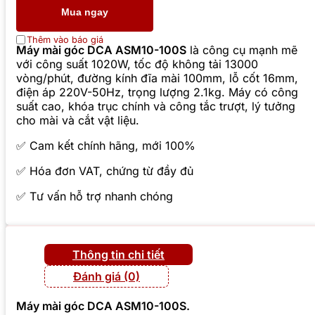
Mua ngay
Thêm vào báo giá
Máy mài góc DCA ASM10-100S
là công cụ mạnh mẽ
với công suất 1020W, tốc độ không tải 13000
vòng/phút, đường kính đĩa mài 100mm, lỗ cốt 16mm,
điện áp 220V-50Hz, trọng lượng 2.1kg. Máy có công
suất cao, khóa trục chính và công tắc trượt, lý tưởng
cho mài và cắt vật liệu.
✅ Cam kết chính hãng, mới 100%
✅ Hóa đơn VAT, chứng từ đầy đủ
✅ Tư vấn hỗ trợ nhanh chóng
Thông tin chi tiết
Đánh giá (0)
Máy mài góc DCA
ASM10-100S
.