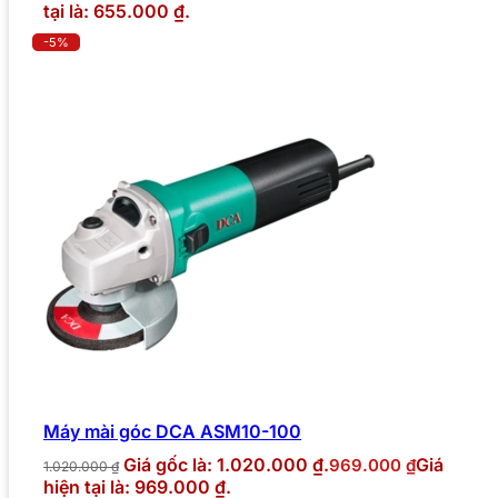
tại là: 655.000 ₫.
-5%
Máy mài góc DCA ASM10-100
Giá gốc là: 1.020.000 ₫.
Giá
969.000
₫
1.020.000
₫
hiện tại là: 969.000 ₫.