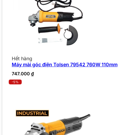
Hết hàng
Máy mài góc điện Tolsen 79542 760W 110mm
747.000
₫
-5%