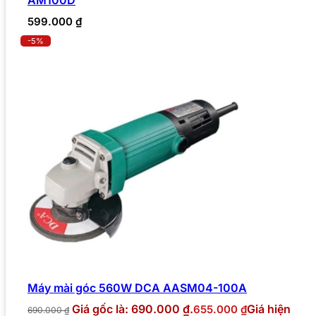
AM100D
599.000
₫
-5%
Máy mài góc 560W DCA AASM04-100A
Giá gốc là: 690.000 ₫.
Giá hiện
655.000
₫
690.000
₫