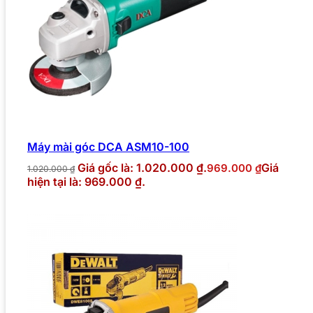
Máy mài góc DCA ASM10-100
Giá gốc là: 1.020.000 ₫.
Giá
969.000
₫
1.020.000
₫
hiện tại là: 969.000 ₫.