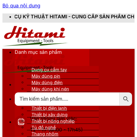
Bỏ qua nội dung
 HITAMI - CUNG CẤP SẢN PHẨM CHÍNH HÃNG, MỚI 100
Danh mục sản phẩm
Dụng cụ cầm tay
Máy dùng pin
Máy dùng điện
Máy dùng khí nén
Thiết bị đo kiểm
Thiết bị nâng đỡ
Thiết bị điện lạnh
Thiết bị xây dựng
Văn phòng làm việc:
Thiết bị nông nghiệp
Tủ đồ nghề
T2 - T7 (8h00 - 17h45)
Thang nhôm