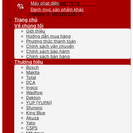
Máy phát điện
Hotline 1: 0866617579
Danh mục sản phẩm khác
Hotline 2: 0932623575
Trang chủ
Về chúng tôi
Giới thiệu
Hướng dẫn mua hàng
Phương thức thanh toán
Chính sách vận chuyển
Chính sách bảo hành
Chính sách bán hàng
Thương hiệu
Bosch
Makita
Total
DCA
Ingco
Wadfow
Dekton
YUP (YUPAI)
Sfunpro
King Blue
Akuza
Yato
CSPS
Mitutoyo