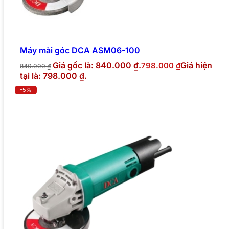
Máy mài góc DCA ASM06-100
Giá gốc là: 840.000 ₫.
Giá hiện
798.000
₫
840.000
₫
tại là: 798.000 ₫.
-5%