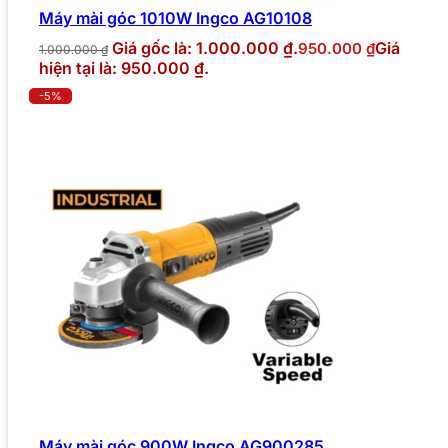
Máy mài góc 1010W Ingco AG10108
Giá gốc là: 1.000.000 ₫.
Giá
950.000
₫
1.000.000
₫
hiện tại là: 950.000 ₫.
-5%
Máy mài góc 900W Ingco AG900285