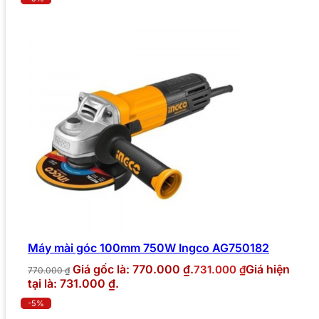
Máy mài góc 100mm 750W Ingco AG750182
Giá gốc là: 770.000 ₫.
Giá hiện
731.000
₫
770.000
₫
tại là: 731.000 ₫.
-5%