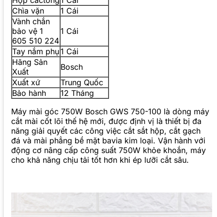
Chìa vặn
1 Cái
Vành chắn
bảo vệ 1
1 Cái
605 510 224
Tay nắm phụ
1 Cái
Hãng Sản
Bosch
Xuất
Xuất xứ
Trung Quốc
Bảo hành
12 Tháng
Máy mài góc 750W Bosch GWS 750-100 là dòng máy
cắt mài cốt lõi thế hệ mới, được định vị là thiết bị đa
năng giải quyết các công việc cắt sắt hộp, cắt gạch
đá và mài phẳng bề mặt bavia kim loại. Vận hành với
động cơ nâng cấp công suất 750W khỏe khoắn, máy
cho khả năng chịu tải tốt hơn khi ép lưỡi cắt sâu.