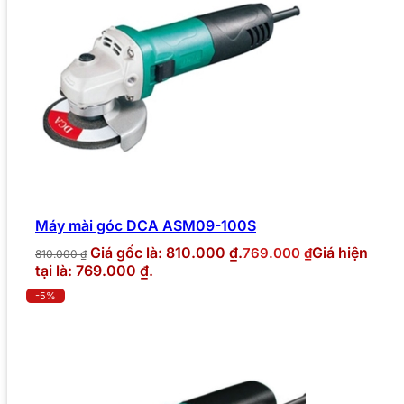
Máy mài góc DCA ASM09-100S
Giá gốc là: 810.000 ₫.
Giá hiện
769.000
₫
810.000
₫
tại là: 769.000 ₫.
-5%