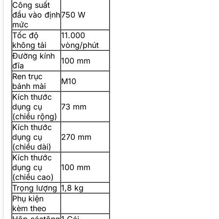
Công suất
đầu vào định
750 W
mức
Tốc độ
11.000
không tải
vòng/phút
Đường kính
100 mm
đĩa
Ren trục
M10
bánh mài
Kích thước
dụng cụ
73 mm
(chiều rộng)
Kích thước
dụng cụ
270 mm
(chiều dài)
Kích thước
dụng cụ
100 mm
(chiều cao)
Trọng lượng
1,8 kg
Phụ kiện
kèm theo
Hộp cáctông
1 Cái