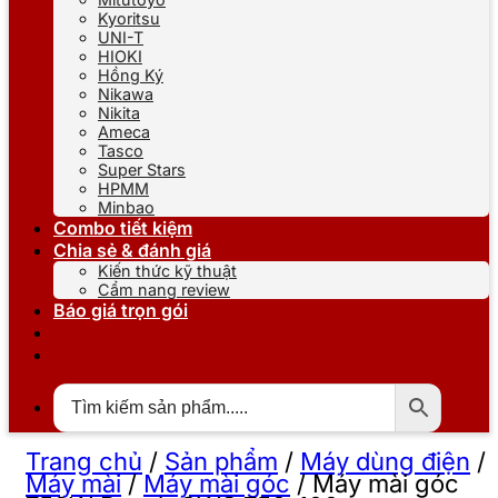
Kyoritsu
UNI-T
HIOKI
Hồng Ký
Nikawa
Nikita
Ameca
Tasco
Super Stars
HPMM
Minbao
Combo tiết kiệm
Chia sẻ & đánh giá
Kiến thức kỹ thuật
Cẩm nang review
Báo giá trọn gói
Trang chủ
/
Sản phẩm
/
Máy dùng điện
/
Máy mài
/
Máy mài góc
/
Máy mài góc