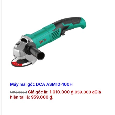
Máy mài góc DCA ASM10-100H
Giá gốc là: 1.010.000 ₫.
Giá
959.000
₫
1.010.000
₫
hiện tại là: 959.000 ₫.