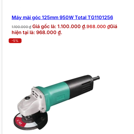
Máy mài góc 125mm 950W Total TG1101256
Giá gốc là: 1.100.000 ₫.
Giá
968.000
₫
1.100.000
₫
hiện tại là: 968.000 ₫.
-5%