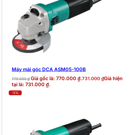
Máy mài góc DCA ASM05-100B
Giá gốc là: 770.000 ₫.
Giá hiện
731.000
₫
770.000
₫
tại là: 731.000 ₫.
-5%