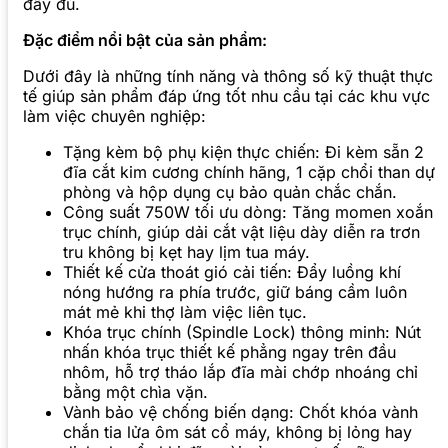
đầy đủ.
Đặc điểm nổi bật của sản phẩm:
Dưới đây là những tính năng và thông số kỹ thuật thực
tế giúp sản phẩm đáp ứng tốt nhu cầu tại các khu vực
làm việc chuyên nghiệp:
Tặng kèm bộ phụ kiện thực chiến: Đi kèm sẵn 2
đĩa cắt kim cương chính hãng, 1 cặp chổi than dự
phòng và hộp dụng cụ bảo quản chắc chắn.
Công suất 750W tối ưu dòng: Tăng momen xoắn
trục chính, giúp dải cắt vật liệu dày diễn ra trơn
tru không bị kẹt hay lịm tua máy.
Thiết kế cửa thoát gió cải tiến: Đẩy luồng khí
nóng hướng ra phía trước, giữ báng cầm luôn
mát mẻ khi thợ làm việc liên tục.
Khóa trục chính (Spindle Lock) thông minh: Nút
nhấn khóa trục thiết kế phẳng ngay trên đầu
nhôm, hỗ trợ tháo lắp đĩa mài chớp nhoáng chỉ
bằng một chìa vặn.
Vành bảo vệ chống biến dạng: Chốt khóa vành
chắn tia lửa ôm sát cổ máy, không bị lỏng hay