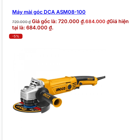
Máy mài góc DCA ASM08-100
Giá gốc là: 720.000 ₫.
Giá hiện
684.000
₫
720.000
₫
tại là: 684.000 ₫.
-5%