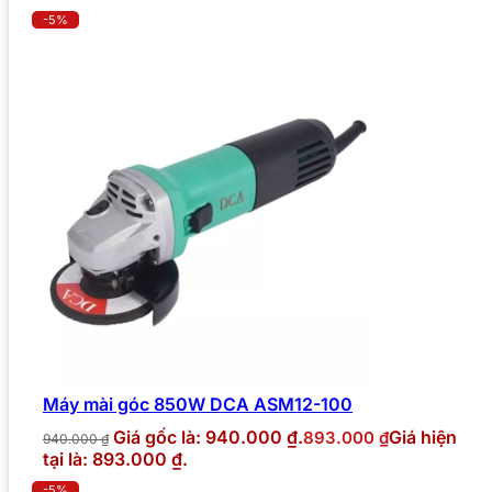
-5%
Máy mài góc 850W DCA ASM12-100
Giá gốc là: 940.000 ₫.
Giá hiện
893.000
₫
940.000
₫
tại là: 893.000 ₫.
-5%