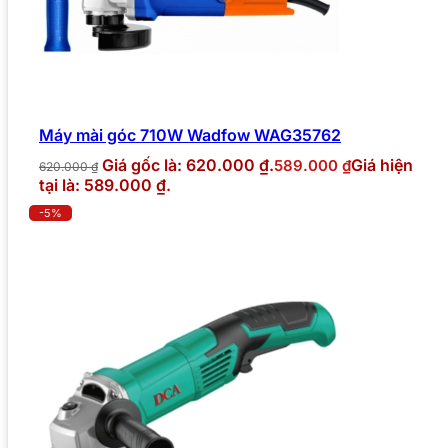
Máy mài góc 710W Wadfow WAG35762
Giá gốc là: 620.000 ₫.
Giá hiện
589.000
₫
620.000
₫
tại là: 589.000 ₫.
-5%