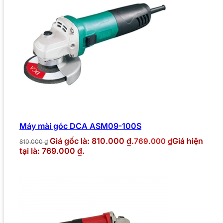
Máy mài góc DCA ASM09-100S
Giá gốc là: 810.000 ₫.
Giá hiện
769.000
₫
810.000
₫
tại là: 769.000 ₫.