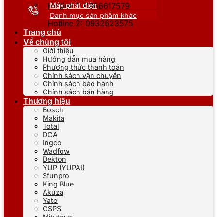
Máy phát điện
Hotline 1: 0866617579
Danh mục sản phẩm khác
Hotline 2: 0932623575
Trang chủ
Về chúng tôi
Giới thiệu
Hướng dẫn mua hàng
Phương thức thanh toán
Chính sách vận chuyển
Chính sách bảo hành
Chính sách bán hàng
Thương hiệu
Bosch
Makita
Total
DCA
Ingco
Wadfow
Dekton
YUP (YUPAI)
Sfunpro
King Blue
Akuza
Yato
CSPS
Mitutoyo