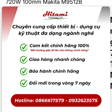
720W 100mm Makita M9512B