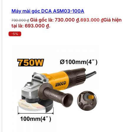
Máy mài góc DCA ASM03-100A
Giá gốc là: 730.000 ₫.
Giá hiện
693.000
₫
730.000
₫
tại là: 693.000 ₫.
-5%