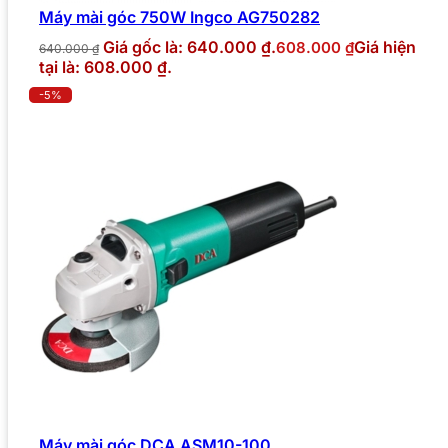
Máy mài góc 750W Ingco AG750282
Giá gốc là: 640.000 ₫.
Giá hiện
608.000
₫
640.000
₫
tại là: 608.000 ₫.
-5%
Máy mài góc DCA ASM10-100