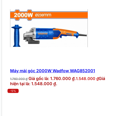
Máy mài góc 2000W Wadfow WAG852001
Giá gốc là: 1.760.000 ₫.
Giá
1.548.000
₫
1.760.000
₫
hiện tại là: 1.548.000 ₫.
-5%