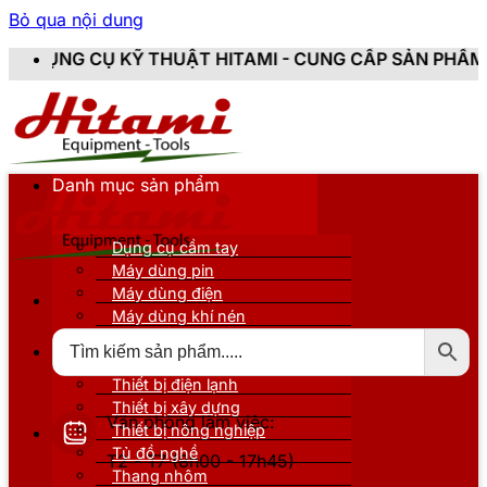
Bỏ qua nội dung
HUẬT HITAMI - CUNG CẤP SẢN PHẨM CHÍNH HÃNG, MỚI
Danh mục sản phẩm
Dụng cụ cầm tay
Máy dùng pin
Máy dùng điện
Máy dùng khí nén
Thiết bị đo kiểm
Thiết bị nâng đỡ
Thiết bị điện lạnh
Thiết bị xây dựng
Văn phòng làm việc:
Thiết bị nông nghiệp
Tủ đồ nghề
T2 - T7 (8h00 - 17h45)
Thang nhôm