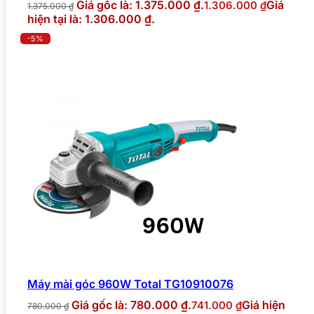
Giá gốc là: 1.375.000 ₫.
Giá
1.306.000
₫
1.375.000
₫
hiện tại là: 1.306.000 ₫.
-5%
Máy mài góc 960W Total TG10910076
Giá gốc là: 780.000 ₫.
Giá hiện
741.000
₫
780.000
₫