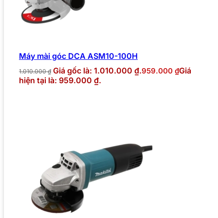
Máy mài góc DCA ASM10-100H
Giá gốc là: 1.010.000 ₫.
Giá
959.000
₫
1.010.000
₫
hiện tại là: 959.000 ₫.