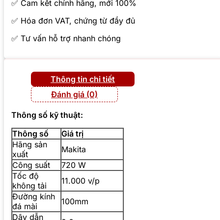
✅ Cam kết chính hãng, mới 100%
✅ Hóa đơn VAT, chứng từ đầy đủ
✅ Tư vấn hỗ trợ nhanh chóng
Thông tin chi tiết
Đánh giá (0)
Thông số kỹ thuật:
Thông số
Giá trị
Hãng sản
Makita
xuất
Công suất
720 W
Tốc độ
11.000 v/p
không tải
Đường kính
100mm
đá mài
Dây dẫn