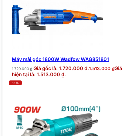
Máy mài góc 1800W Wadfow WAG851801
Giá gốc là: 1.720.000 ₫.
Giá
1.513.000
₫
1.720.000
₫
hiện tại là: 1.513.000 ₫.
-5%