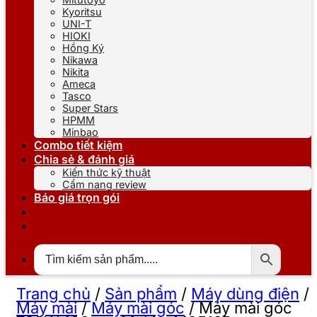
Kyoritsu
UNI-T
HIOKI
Hồng Ký
Nikawa
Nikita
Ameca
Tasco
Super Stars
HPMM
Minbao
Combo tiết kiệm
Chia sẻ & đánh giá
Kiến thức kỹ thuật
Cẩm nang review
Báo giá trọn gói
Trang chủ
/
Sản phẩm
/
Máy dùng điện
/
Máy mài
/
Máy mài góc
/
Máy mài góc