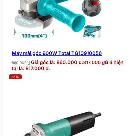
Máy mài góc 900W Total TG10910056
Giá gốc là: 860.000 ₫.
Giá hiện
817.000
₫
860.000
₫
tại là: 817.000 ₫.
-5%