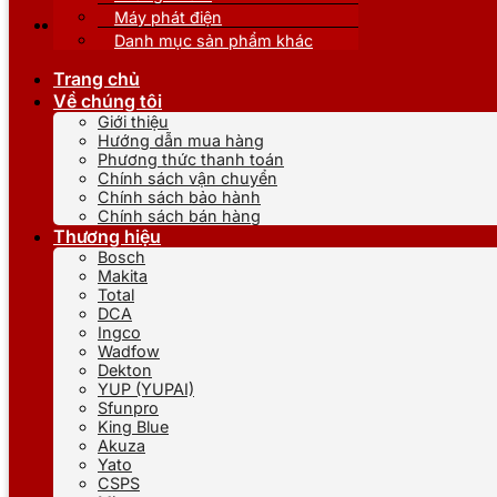
Máy phát điện
Danh mục sản phẩm khác
Trang chủ
Về chúng tôi
Giới thiệu
Hướng dẫn mua hàng
Phương thức thanh toán
Chính sách vận chuyển
Chính sách bảo hành
Chính sách bán hàng
Thương hiệu
Bosch
Makita
Total
DCA
Ingco
Wadfow
Dekton
YUP (YUPAI)
Sfunpro
King Blue
Akuza
Yato
CSPS