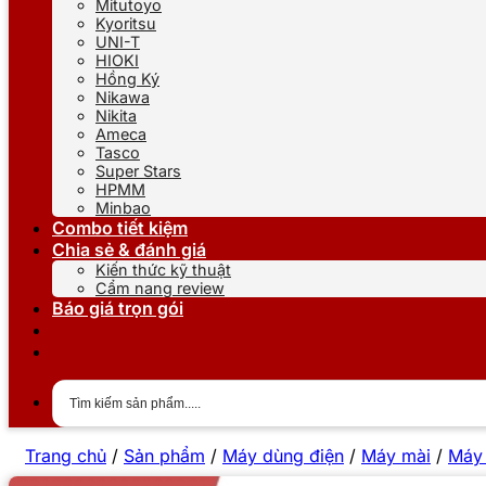
Mitutoyo
Kyoritsu
UNI-T
HIOKI
Hồng Ký
Nikawa
Nikita
Ameca
Tasco
Super Stars
HPMM
Minbao
Combo tiết kiệm
Chia sẻ & đánh giá
Kiến thức kỹ thuật
Cẩm nang review
Báo giá trọn gói
Trang chủ
/
Sản phẩm
/
Máy dùng điện
/
Máy mài
/
Máy