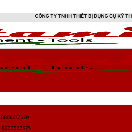
ÔNG TY TNHH THIẾT BỊ DỤNG CỤ KỸ THUẬT HITAMI - 
1: 0866617579
2: 0932623575