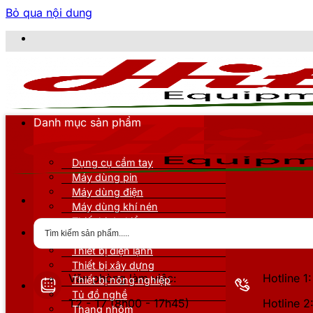
Bỏ qua nội dung
C
Danh mục sản phẩm
Dụng cụ cầm tay
Máy dùng pin
Máy dùng điện
Máy dùng khí nén
Thiết bị đo kiểm
Thiết bị nâng đỡ
Thiết bị điện lạnh
Thiết bị xây dựng
Văn phòng làm việc:
Hotline 
Thiết bị nông nghiệp
Tủ đồ nghề
T2 - T7 (8h00 - 17h45)
Hotline 
Thang nhôm