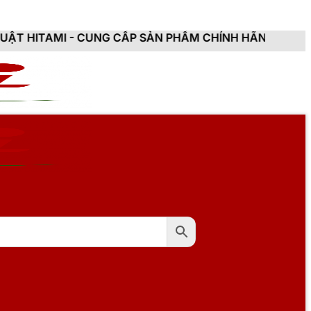
CUNG CẤP SẢN PHẨM CHÍNH HÃNG, MỚI 100%, ĐẦY ĐỦ C