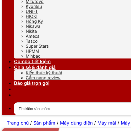
Mitutoyo
Kyoritsu
UNI-T
HIOKI
Hồng Ký
Nikawa
Nikita
Ameca
Tasco
Super Stars
HPMM
Minbao
Combo tiết kiệm
Chia sẻ & đánh giá
Kiến thức kỹ thuật
Cẩm nang review
Báo giá trọn gói
Trang chủ
/
Sản phẩm
/
Máy dùng điện
/
Máy mài
/
Máy