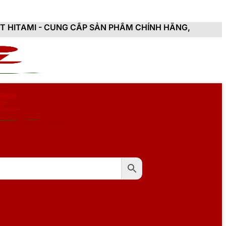
CẤP SẢN PHẨM CHÍNH HÃNG, MỚI 100%, ĐẦY ĐỦ CHỨNG