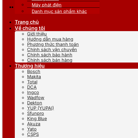
Máy phát điện
Danh mục sản phẩm khác
Trang chủ
Về chúng tôi
Giới thiệu
Hướng dẫn mua hàng
Phương thức thanh toán
Chính sách vận chuyển
Chính sách bảo hành
Chính sách bán hàng
Thương hiệu
Bosch
Makita
Total
DCA
Ingco
Wadfow
Dekton
YUP (YUPAI)
Sfunpro
King Blue
Akuza
Yato
CSPS