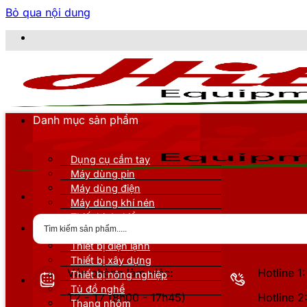
Bỏ qua nội dung
CÔNG 
Danh mục sản phẩm
Dụng cụ cầm tay
Máy dùng pin
Máy dùng điện
Máy dùng khí nén
Thiết bị đo kiểm
Thiết bị nâng đỡ
Thiết bị điện lạnh
Thiết bị xây dựng
Văn phòng làm việc:
Hotline 
Thiết bị nông nghiệp
Tủ đồ nghề
T2 - T7 (8h00 - 17h45)
Hotline 
Thang nhôm