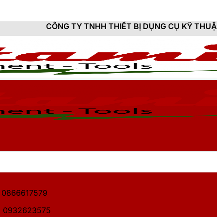
TY TNHH THIẾT BỊ DỤNG CỤ KỸ THUẬT HITAMI - CUNG 
1: 0866617579
2: 0932623575