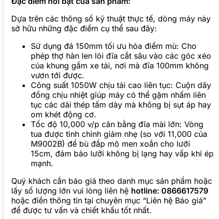
Đặc điểm nổi bật của sản phẩm:
Dựa trên các thông số kỹ thuật thực tế, dòng máy này
sở hữu những đặc điểm cụ thể sau đây:
Sử dụng đá 150mm tối ưu hóa điểm mù: Cho
phép thợ hàn len lỏi đĩa cắt sâu vào các góc xéo
của khung gầm xe tải, nơi mà đĩa 100mm không
vươn tới được.
Công suất 1050W chịu tải cao liên tục: Cuộn dây
đồng chịu nhiệt giúp máy có thể gặm nhấm liên
tục các dải thép tấm dày mà không bị sụt áp hay
om khét động cơ.
Tốc độ 10,000 v/p cân bằng đĩa mài lớn: Vòng
tua được tinh chỉnh giảm nhẹ (so với 11,000 của
M9002B) để bù đắp mô men xoắn cho lưỡi
15cm, đảm bảo lưỡi không bị lạng hay vấp khi ép
mạnh.
Quý khách cần báo giá theo danh mục sản phẩm hoặc
lấy số lượng lớn vui lòng liên hệ
hotline: 0866617579
hoặc điền thông tin tại chuyên mục “Liên hệ Báo giá”
để được tư vấn và chiết khấu tốt nhất.