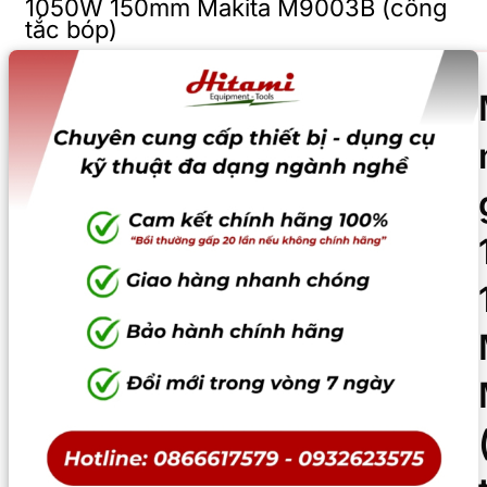
1050W 150mm Makita M9003B (công
tắc bóp)