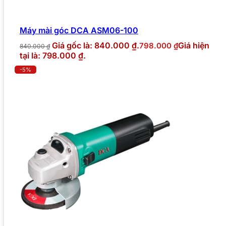
Máy mài góc DCA ASM06-100
Giá gốc là: 840.000 ₫.
Giá hiện
798.000
₫
840.000
₫
tại là: 798.000 ₫.
-5%