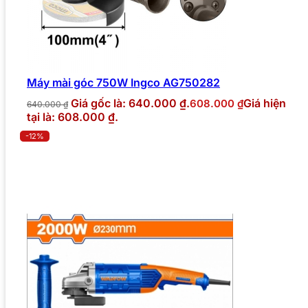
Máy mài góc 750W Ingco AG750282
Giá gốc là: 640.000 ₫.
Giá hiện
608.000
₫
640.000
₫
tại là: 608.000 ₫.
-12%