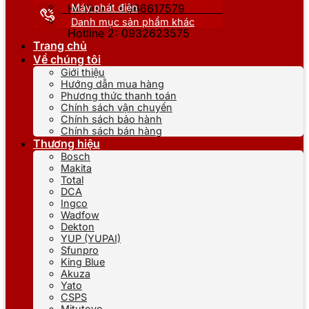
Máy phát điện
Hotline 1: 0866617579
Danh mục sản phẩm khác
Hotline 2: 0932623575
Trang chủ
Về chúng tôi
Giới thiệu
Hướng dẫn mua hàng
Phương thức thanh toán
Chính sách vận chuyển
Chính sách bảo hành
Chính sách bán hàng
Thương hiệu
Bosch
Makita
Total
DCA
Ingco
Wadfow
Dekton
YUP (YUPAI)
Sfunpro
King Blue
Akuza
Yato
CSPS
Mitutoyo