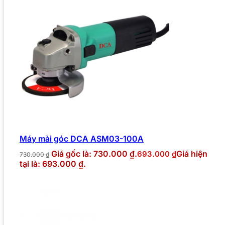
Máy mài góc DCA ASM03-100A
Giá gốc là: 730.000 ₫.
Giá hiện
693.000
₫
730.000
₫
tại là: 693.000 ₫.