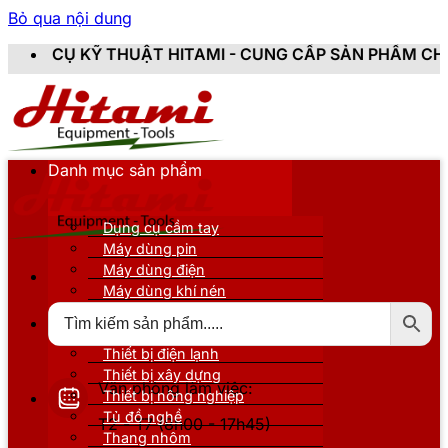
Bỏ qua nội dung
T HITAMI - CUNG CẤP SẢN PHẨM CHÍNH HÃNG, MỚI 10
Danh mục sản phẩm
Dụng cụ cầm tay
Máy dùng pin
Máy dùng điện
Máy dùng khí nén
Thiết bị đo kiểm
Thiết bị nâng đỡ
Thiết bị điện lạnh
Thiết bị xây dựng
Văn phòng làm việc:
Thiết bị nông nghiệp
Tủ đồ nghề
T2 - T7 (8h00 - 17h45)
Thang nhôm