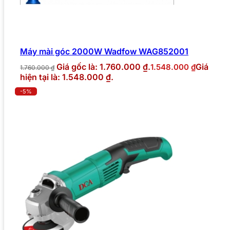
Máy mài góc 2000W Wadfow WAG852001
Giá gốc là: 1.760.000 ₫.
Giá
1.548.000
₫
1.760.000
₫
hiện tại là: 1.548.000 ₫.
-5%