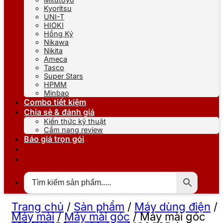
Kyoritsu
UNI-T
HIOKI
Hồng Ký
Nikawa
Nikita
Ameca
Tasco
Super Stars
HPMM
Minbao
Combo tiết kiệm
Chia sẻ & đánh giá
Kiến thức kỹ thuật
Cẩm nang review
Báo giá trọn gói
Trang chủ
/
Sản phẩm
/
Máy dùng điện
/
Máy mài
/
Máy mài góc
/
Máy mài góc