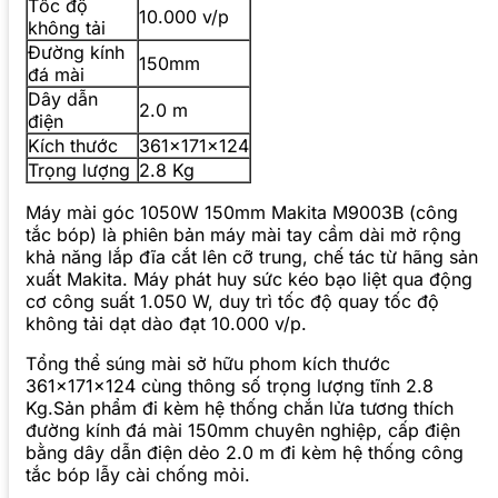
Tốc độ
10.000 v/p
không tải
Đường kính
150mm
đá mài
Dây dẫn
2.0 m
điện
Kích thước
361x171x124
Trọng lượng
2.8 Kg
Máy mài góc 1050W 150mm Makita M9003B (công
tắc bóp) là phiên bản máy mài tay cầm dài mở rộng
khả năng lắp đĩa cắt lên cỡ trung, chế tác từ hãng sản
xuất Makita. Máy phát huy sức kéo bạo liệt qua động
cơ công suất 1.050 W, duy trì tốc độ quay tốc độ
không tải dạt dào đạt 10.000 v/p.
Tổng thể súng mài sở hữu phom kích thước
361x171x124 cùng thông số trọng lượng tĩnh 2.8
Kg.Sản phẩm đi kèm hệ thống chắn lửa tương thích
đường kính đá mài 150mm chuyên nghiệp, cấp điện
bằng dây dẫn điện dẻo 2.0 m đi kèm hệ thống công
tắc bóp lẫy cài chống mỏi.