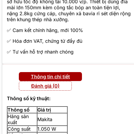
sở hữu tốc độ không tải 10.000 v/p. Thiết bị dùng đĩa
mài lớn 150mm kèm công tắc bóp an toàn tiện lợi,
nặng 2.8kg cứng cáp, chuyên xả bavia rỉ sét diện rộng
trên khung thép nhà xưởng.
✅ Cam kết chính hãng, mới 100%
✅ Hóa đơn VAT, chứng từ đầy đủ
✅ Tư vấn hỗ trợ nhanh chóng
Thông tin chi tiết
Đánh giá (0)
Thông số kỹ thuật:
Thông số
Giá trị
Hãng sản
Makita
xuất
Công suất
1.050 W