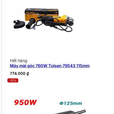
Hết hàng
Máy mài góc 760W Tolsen 79543 115mm
774.000
₫
-12%