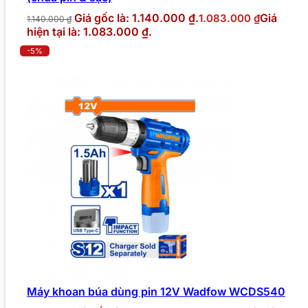
Giá gốc là: 1.140.000 ₫.
Giá
1.083.000
₫
1.140.000
₫
hiện tại là: 1.083.000 ₫.
-5%
Máy khoan búa dùng pin 12V Wadfow WCDS540