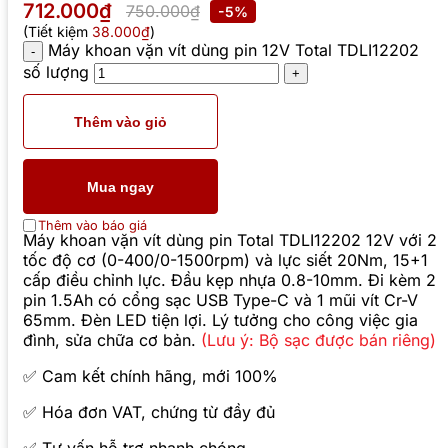
712.000₫
750.000₫
-5%
(Tiết kiệm
38.000₫
)
Máy khoan vặn vít dùng pin 12V Total TDLI12202
số lượng
Thêm vào giỏ
Mua ngay
Thêm vào báo giá
Máy khoan vặn vít dùng pin Total TDLI12202 12V với 2
tốc độ cơ (0-400/0-1500rpm) và lực siết 20Nm, 15+1
cấp điều chỉnh lực. Đầu kẹp nhựa 0.8-10mm. Đi kèm 2
pin 1.5Ah có cổng sạc USB Type-C và 1 mũi vít Cr-V
65mm. Đèn LED tiện lợi. Lý tưởng cho công việc gia
đình, sửa chữa cơ bản.
(Lưu ý: Bộ sạc được bán riêng)
✅ Cam kết chính hãng, mới 100%
✅ Hóa đơn VAT, chứng từ đầy đủ