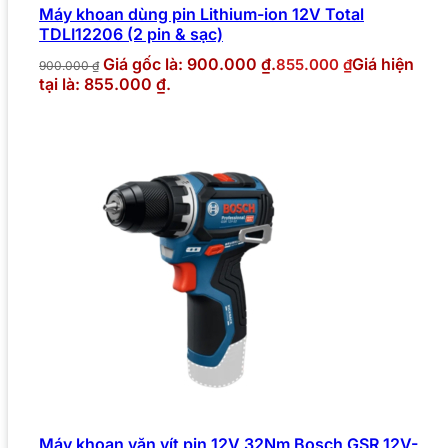
Máy khoan dùng pin Lithium-ion 12V Total
TDLI12206 (2 pin & sạc)
Giá gốc là: 900.000 ₫.
Giá hiện
855.000
₫
900.000
₫
tại là: 855.000 ₫.
Máy khoan vặn vít pin 12V 32Nm Bosch GSR 12V-