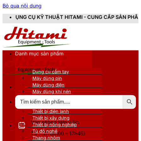
Bỏ qua nội dung
 THUẬT HITAMI - CUNG CẤP SẢN PHẨM CHÍNH HÃNG, MỚ
Danh mục sản phẩm
Dụng cụ cầm tay
Máy dùng pin
Máy dùng điện
Máy dùng khí nén
Thiết bị đo kiểm
Thiết bị nâng đỡ
Thiết bị điện lạnh
Thiết bị xây dựng
Văn phòng làm việc:
Thiết bị nông nghiệp
Tủ đồ nghề
T2 - T7 (8h00 - 17h45)
Thang nhôm