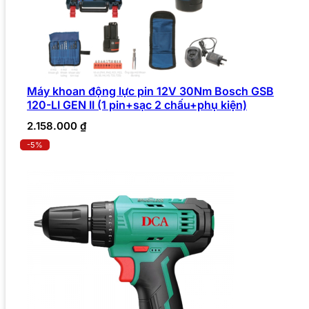
Máy khoan động lực pin 12V 30Nm Bosch GSB
120-LI GEN II (1 pin+sạc 2 chấu+phụ kiện)
2.158.000
₫
-5%