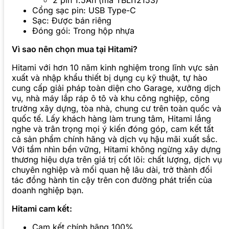
2 pin 1.5Ah (mã TBLI12153)
Cổng sạc pin: USB Type-C
Sạc: Được bán riêng
Đóng gói: Trong hộp nhựa
Vì sao nên chọn mua tại Hitami?
Hitami với hơn 10 năm kinh nghiệm trong lĩnh vực sản
xuất và nhập khẩu thiết bị dụng cụ kỹ thuật, tự hào
cung cấp giải pháp toàn diện cho Garage, xưởng dịch
vụ, nhà máy lắp ráp ô tô và khu công nghiệp, công
trường xây dựng, tòa nhà, chung cư trên toàn quốc và
quốc tế. Lấy khách hàng làm trung tâm, Hitami lắng
nghe và trân trọng mọi ý kiến đóng góp, cam kết tất
cả sản phẩm chính hãng và dịch vụ hậu mãi xuất sắc.
Với tầm nhìn bền vững, Hitami không ngừng xây dựng
thương hiệu dựa trên giá trị cốt lõi: chất lượng, dịch vụ
chuyên nghiệp và mối quan hệ lâu dài, trở thành đối
tác đồng hành tin cậy trên con đường phát triển của
doanh nghiệp bạn.
Hitami cam kết:
Cam kết chính hãng 100%