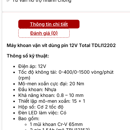
✅ Tư vấn hỗ trợ nhanh chóng
Thông tin chi tiết
Đánh giá (0)
Máy khoan vặn vít dùng pin 12V Total TDLI12202
Thông số kỹ thuật:
Điện áp: 12V
Tốc độ không tải: 0-400/0-1500 vòng/phút
(rpm)
Mô-men xoắn cực đại: 20 Nm
Đầu khoan: Nhựa
Khả năng khoan: 0.8 – 10 mm
Thiết lập mô-men xoắn: 15 + 1
Hộp số: Cơ 2 tốc độ
Đèn LED làm việc: Có
Bao gồm:
1 mũi khoan Cr-V 65mm