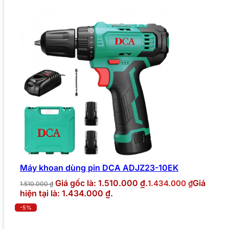
Máy khoan dùng pin DCA ADJZ23-10EK
Giá gốc là: 1.510.000 ₫.
Giá
1.434.000
₫
1.510.000
₫
hiện tại là: 1.434.000 ₫.
-5%