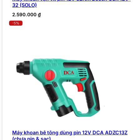
32 (SOLO)
2.590.000
₫
-5%
Máy khoan bê tông dùng pin 12V DCA ADZC13Z
(chưa pin & sạc)