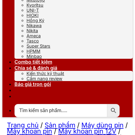
Kyoritsu
UNI-T
HIOKI
Hồng Ký
Nikawa
Nikita
Ameca
Tasco
Super Stars
HPMM
Minbao
Combo tiết kiệm
Chia sẻ & đánh giá
Kiến thức kỹ thuật
Cẩm nang review
Báo giá trọn gói
Trang chủ
/
Sản phẩm
/
Máy dùng pin
/
Máy khoan pin
/
Máy khoan pin 12V
/