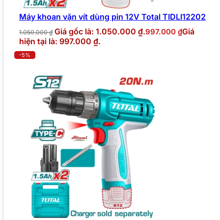
Máy khoan vặn vít dùng pin 12V Total TIDLI12202
Giá gốc là: 1.050.000 ₫.
Giá
997.000
₫
1.050.000
₫
hiện tại là: 997.000 ₫.
-5%