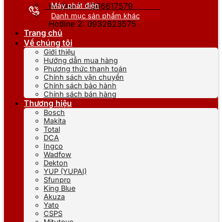
Máy phát điện
Hotline 1: 0866617579
Danh mục sản phẩm khác
Hotline 2: 0932623575
Trang chủ
Về chúng tôi
Giới thiệu
Hướng dẫn mua hàng
Phương thức thanh toán
Chính sách vận chuyển
Chính sách bảo hành
Chính sách bán hàng
Thương hiệu
Bosch
Makita
Total
DCA
Ingco
Wadfow
Dekton
YUP (YUPAI)
Sfunpro
King Blue
Akuza
Yato
CSPS
Mitutoyo