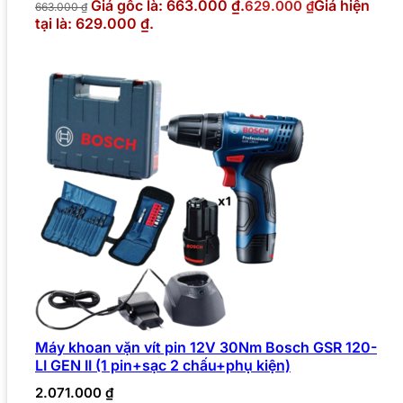
Giá gốc là: 663.000 ₫.
Giá hiện
629.000
₫
663.000
₫
tại là: 629.000 ₫.
Máy khoan vặn vít pin 12V 30Nm Bosch GSR 120-
LI GEN II (1 pin+sạc 2 chấu+phụ kiện)
2.071.000
₫