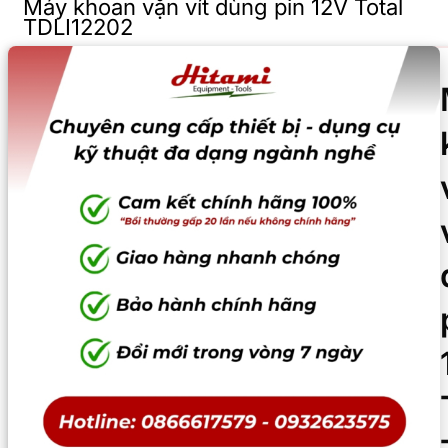
Máy khoan vặn vít dùng pin 12V Total
TDLI12202