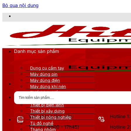
Bỏ qua nội dung
CÔNG TY 
Danh mục sản phẩm
Dụng cụ cầm tay
Máy dùng pin
Máy dùng điện
Máy dùng khí nén
Thiết bị đo kiểm
Thiết bị nâng đỡ
Thiết bị điện lạnh
Thiết bị xây dựng
Văn phòng làm việc:
Hotline 
Thiết bị nông nghiệp
Tủ đồ nghề
T2 - T7 (8h00 - 17h45)
Hotline 
Thang nhôm