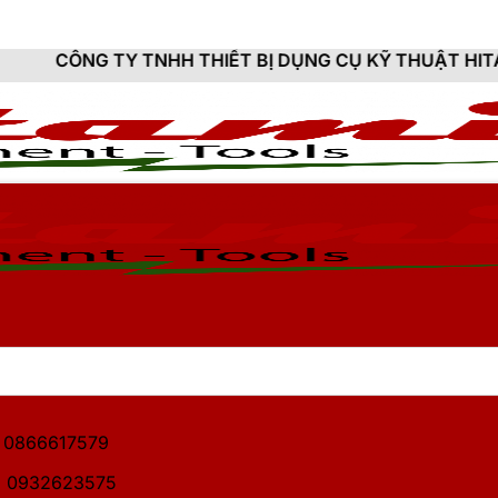
TNHH THIẾT BỊ DỤNG CỤ KỸ THUẬT HITAMI - CUNG CẤP
1: 0866617579
2: 0932623575