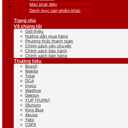
Máy phát điện
Danh mục sản phẩm khác
Trang chủ
Về chúng tôi
Giới thiệu
Hướng dẫn mua hàng
Phương thức thanh toán
Chính sách vận chuyển
Chính sách bảo hành
Chính sách bán hàng
Thương hiệu
Bosch
Makita
Total
DCA
Ingco
Wadfow
Dekton
YUP (YUPAI)
Sfunpro
King Blue
Akuza
Yato
CSPS