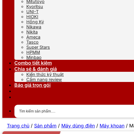
Mitutoyo
Kyoritsu
UNI-T
HIOKI
Hồng Ký
Nikawa
Nikita
Ameca
Tasco
Super Stars
HPMM
Minbao
Combo tiết kiệm
Chia sẻ & đánh giá
Kiến thức kỹ thuật
Cẩm nang review
Báo giá trọn gói
Trang chủ
/
Sản phẩm
/
Máy dùng điện
/
Máy khoan
/
M