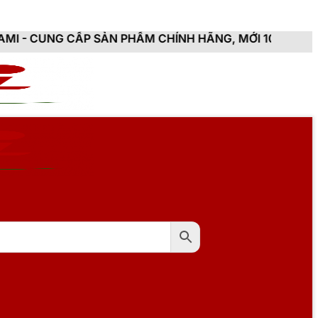
 SẢN PHẨM CHÍNH HÃNG, MỚI 100%, ĐẦY ĐỦ CHỨNG TỪ