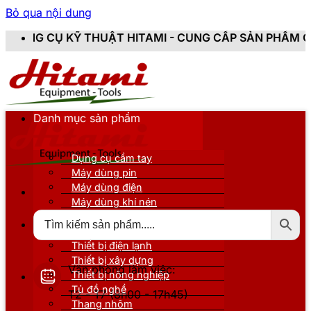
Bỏ qua nội dung
THUẬT HITAMI - CUNG CẤP SẢN PHẨM CHÍNH HÃNG, MỚ
Danh mục sản phẩm
Dụng cụ cầm tay
Máy dùng pin
Máy dùng điện
Máy dùng khí nén
Thiết bị đo kiểm
Thiết bị nâng đỡ
Thiết bị điện lạnh
Thiết bị xây dựng
Văn phòng làm việc:
Thiết bị nông nghiệp
Tủ đồ nghề
T2 - T7 (8h00 - 17h45)
Thang nhôm