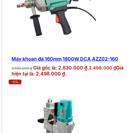
Máy khoan đá 160mm 1800W DCA AZZ02-160
Giá gốc là: 2.630.000 ₫.
Giá
2.498.000
₫
2.630.000
₫
hiện tại là: 2.498.000 ₫.
-5%