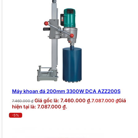
Máy khoan đá 200mm 3300W DCA AZZ200S
Giá gốc là: 7.460.000 ₫.
Giá
7.087.000
₫
7.460.000
₫
hiện tại là: 7.087.000 ₫.
-5%