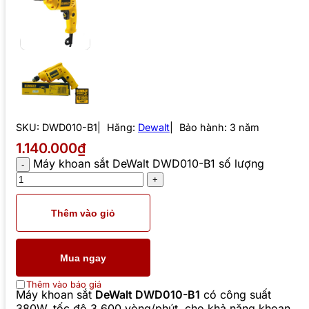
SKU:
DWD010-B1
Hãng:
Dewalt
Bảo hành: 3 năm
1.140.000₫
Máy khoan sắt DeWalt DWD010-B1 số lượng
Thêm vào giỏ
Mua ngay
Thêm vào báo giá
Máy khoan sắt
DeWalt DWD010-B1
có công suất
380W, tốc độ 3.600 vòng/phút, cho khả năng khoan