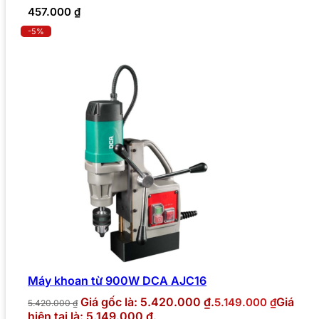
457.000
₫
-5%
Máy khoan từ 900W DCA AJC16
Giá gốc là: 5.420.000 ₫.
Giá
5.149.000
₫
5.420.000
₫
hiện tại là: 5.149.000 ₫.