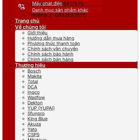
Máy phát điện
Hotline 1: 0866617579
Danh mục sản phẩm khác
Hotline 2: 0932623575
Trang chủ
Về chúng tôi
Giới thiệu
Hướng dẫn mua hàng
Phương thức thanh toán
Chính sách vận chuyển
Chính sách bảo hành
Chính sách bán hàng
Thương hiệu
Bosch
Makita
Total
DCA
Ingco
Wadfow
Dekton
YUP (YUPAI)
Sfunpro
King Blue
Akuza
Yato
CSPS
Mitutoyo