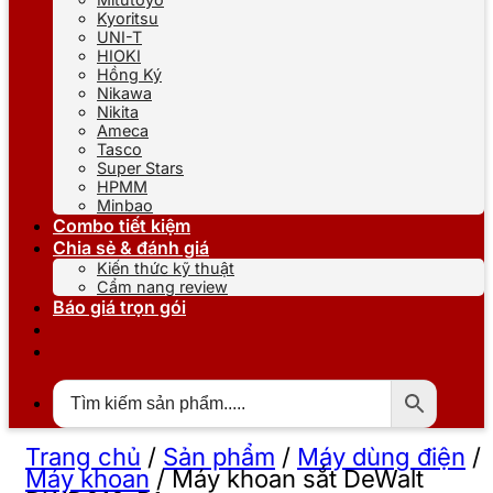
Kyoritsu
UNI-T
HIOKI
Hồng Ký
Nikawa
Nikita
Ameca
Tasco
Super Stars
HPMM
Minbao
Combo tiết kiệm
Chia sẻ & đánh giá
Kiến thức kỹ thuật
Cẩm nang review
Báo giá trọn gói
Trang chủ
/
Sản phẩm
/
Máy dùng điện
/
Máy khoan
/
Máy khoan sắt DeWalt