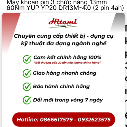
Máy khoan pin 3 chức năng 13mm
60Nm YUP YP20 DR13M-4.0 (2 pin 4ah)