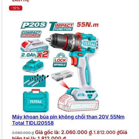
-12%
Máy khoan búa pin không chổi than 20V 55Nm
Total TIDLI20558
Giá gốc là: 2.060.000 ₫.
Giá
1.812.000
₫
2.060.000
₫
hiện tại là: 1.812.000 ₫.