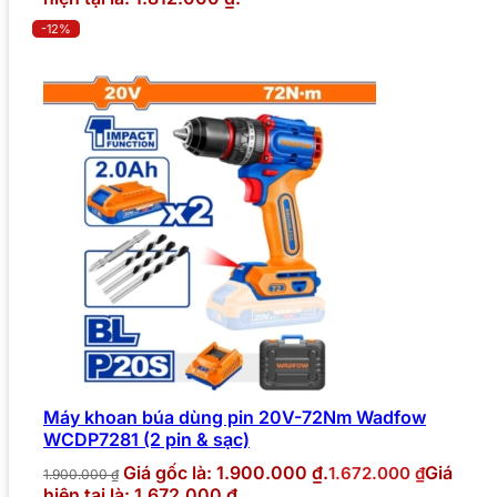
-12%
Máy khoan búa dùng pin 20V-72Nm Wadfow
WCDP7281 (2 pin & sạc)
Giá gốc là: 1.900.000 ₫.
Giá
1.672.000
₫
1.900.000
₫
hiện tại là: 1.672.000 ₫.