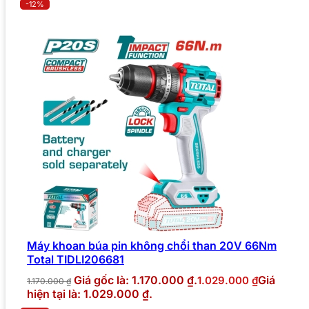
-12%
Máy khoan búa pin không chổi than 20V 66Nm
Total TIDLI206681
Giá gốc là: 1.170.000 ₫.
Giá
1.029.000
₫
1.170.000
₫
hiện tại là: 1.029.000 ₫.