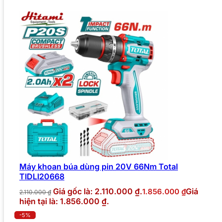
Máy khoan búa dùng pin 20V 66Nm Total
TIDLI20668
Giá gốc là: 2.110.000 ₫.
Giá
1.856.000
₫
2.110.000
₫
hiện tại là: 1.856.000 ₫.
-5%