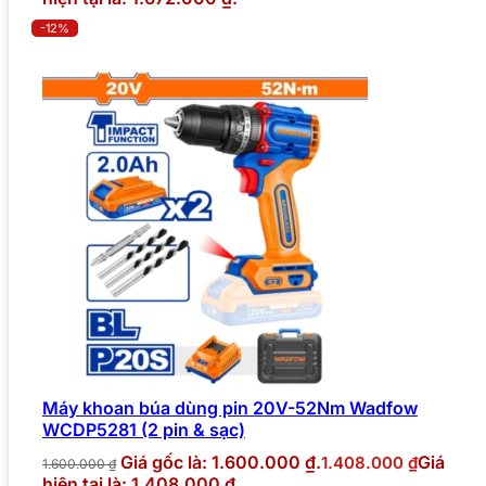
-12%
Máy khoan búa dùng pin 20V-52Nm Wadfow
WCDP5281 (2 pin & sạc)
Giá gốc là: 1.600.000 ₫.
Giá
1.408.000
₫
1.600.000
₫
hiện tại là: 1.408.000 ₫.