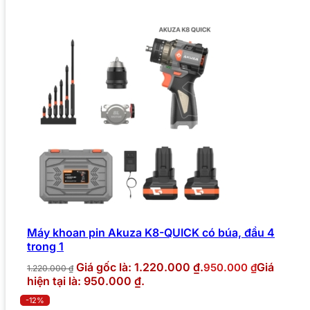
Máy khoan pin Akuza K8-QUICK có búa, đầu 4
trong 1
Giá gốc là: 1.220.000 ₫.
Giá
950.000
₫
1.220.000
₫
hiện tại là: 950.000 ₫.
-12%