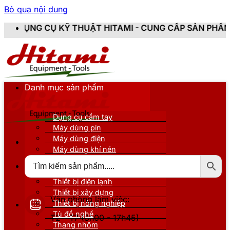
Bỏ qua nội dung
ẬT HITAMI - CUNG CẤP SẢN PHẨM CHÍNH HÃNG, MỚI 1
Danh mục sản phẩm
Dụng cụ cầm tay
Máy dùng pin
Máy dùng điện
Máy dùng khí nén
Thiết bị đo kiểm
Thiết bị nâng đỡ
Thiết bị điện lạnh
Thiết bị xây dựng
Văn phòng làm việc:
Thiết bị nông nghiệp
Tủ đồ nghề
T2 - T7 (8h00 - 17h45)
Thang nhôm