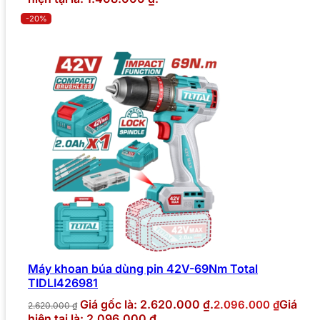
-20%
Máy khoan búa dùng pin 42V-69Nm Total
TIDLI426981
Giá gốc là: 2.620.000 ₫.
Giá
2.096.000
₫
2.620.000
₫
hiện tại là: 2.096.000 ₫.