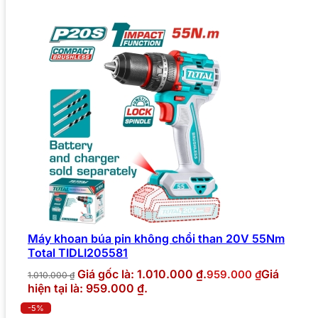
Máy khoan búa pin không chổi than 20V 55Nm
Total TIDLI205581
Giá gốc là: 1.010.000 ₫.
Giá
959.000
₫
1.010.000
₫
hiện tại là: 959.000 ₫.
-5%