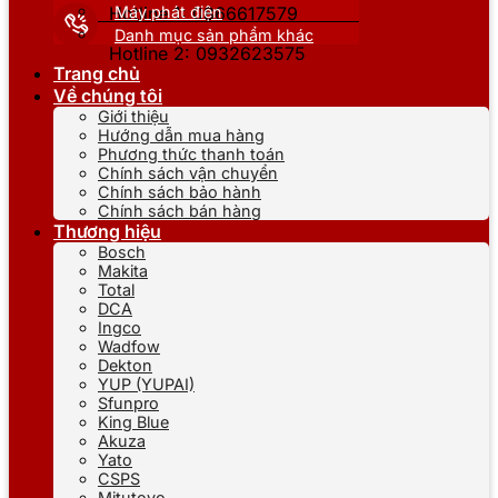
Máy phát điện
Hotline 1: 0866617579
Danh mục sản phẩm khác
Hotline 2: 0932623575
Trang chủ
Về chúng tôi
Giới thiệu
Hướng dẫn mua hàng
Phương thức thanh toán
Chính sách vận chuyển
Chính sách bảo hành
Chính sách bán hàng
Thương hiệu
Bosch
Makita
Total
DCA
Ingco
Wadfow
Dekton
YUP (YUPAI)
Sfunpro
King Blue
Akuza
Yato
CSPS
Mitutoyo