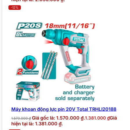
-12%
Máy khoan động lực pin 20V Total TRHLI20188
Giá gốc là: 1.570.000 ₫.
Giá
1.381.000
₫
1.570.000
₫
hiện tại là: 1.381.000 ₫.