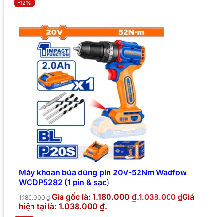
-12%
Máy khoan búa dùng pin 20V-52Nm Wadfow
WCDP5282 (1 pin & sạc)
Giá gốc là: 1.180.000 ₫.
Giá
1.038.000
₫
1.180.000
₫
hiện tại là: 1.038.000 ₫.