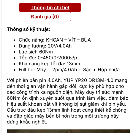
Thông tin chi tiết
Đánh giá (0)
Thông số kỹ thuật:
Chức năng: KHOAN – VÍT – BÚA
Dung lượng: 20V/4.0Ah
Lực siết: 60Nm
Tốc độ: 0-450/0-2000v/p
Khả năng kẹp tối đa: 13mm
Full bộ: Máy + 2pin/4.0Ah + Sạc + Hộp nhựa
Với phiên bản pin 4.0Ah, YUP YP20 DR13M-4.0 mang
đến thời gian vận hành gấp đôi, cực kỳ phù hợp cho
các công trình xa nguồn điện. Máy duy trì sức mạnh
60Nm ổn định xuyên suốt quá trình làm việc, đảm bảo
hiệu suất khoan bắt vít không bị sụt giảm khi pin yếu.
Cấu trúc đầu kẹp 13mm linh hoạt cùng thiết kế chống
va đập giúp máy bền bỉ hơn trong môi trường xây
dựng khắc nghiệt.