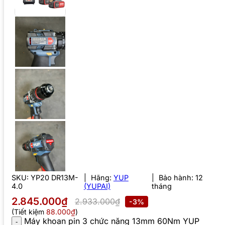
SKU:
YP20 DR13M-
Hãng:
YUP
Bảo hành: 12
4.0
(YUPAI)
tháng
2.845.000₫
2.933.000₫
-3%
(Tiết kiệm
88.000₫
)
Máy khoan pin 3 chức năng 13mm 60Nm YUP