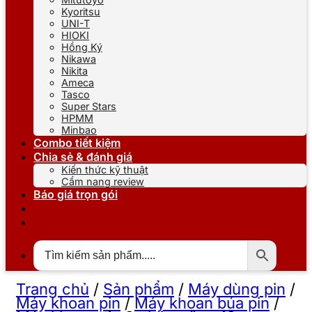
Kyoritsu
UNI-T
HIOKI
Hồng Ký
Nikawa
Nikita
Ameca
Tasco
Super Stars
HPMM
Minbao
Combo tiết kiệm
Chia sẻ & đánh giá
Kiến thức kỹ thuật
Cẩm nang review
Báo giá trọn gói
Trang chủ
/
Sản phẩm
/
Máy dùng pin
/
Máy khoan pin
/
Máy khoan búa pin
/