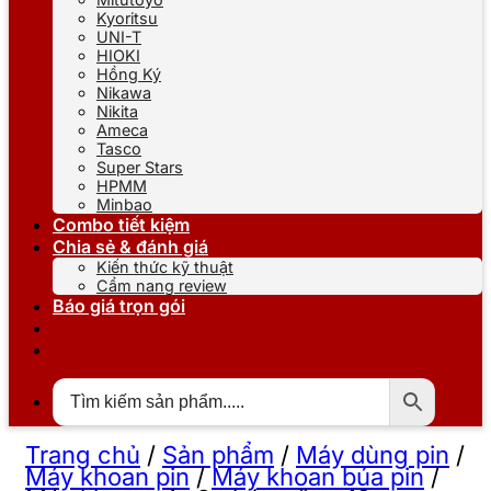
Kyoritsu
UNI-T
HIOKI
Hồng Ký
Nikawa
Nikita
Ameca
Tasco
Super Stars
HPMM
Minbao
Combo tiết kiệm
Chia sẻ & đánh giá
Kiến thức kỹ thuật
Cẩm nang review
Báo giá trọn gói
Trang chủ
/
Sản phẩm
/
Máy dùng pin
/
Máy khoan pin
/
Máy khoan búa pin
/