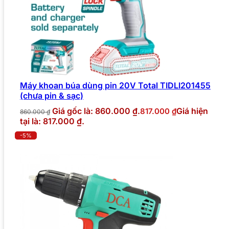
Máy khoan búa dùng pin 20V Total TIDLI201455
(chưa pin & sạc)
Giá gốc là: 860.000 ₫.
Giá hiện
817.000
₫
860.000
₫
tại là: 817.000 ₫.
-5%