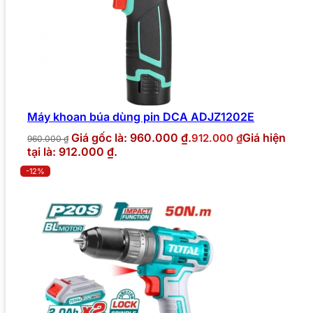
Máy khoan búa dùng pin DCA ADJZ1202E
Giá gốc là: 960.000 ₫.
Giá hiện
912.000
₫
960.000
₫
tại là: 912.000 ₫.
-12%