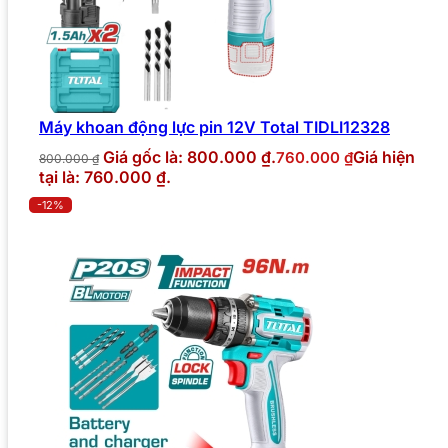
Máy khoan động lực pin 12V Total TIDLI12328
Giá gốc là: 800.000 ₫.
Giá hiện
760.000
₫
800.000
₫
tại là: 760.000 ₫.
-12%