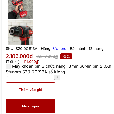
SKU:
S20 DCR13A
Hãng:
Sfunpro
Bảo hành: 12 tháng
2.106.000₫
2.217.000₫
-5%
(Tiết kiệm
111.000₫
)
Máy khoan pin 3 chức năng 13mm 60Nm pin 2.0Ah
Sfunpro S20 DCR13A số lượng
Thêm vào giỏ
Mua ngay