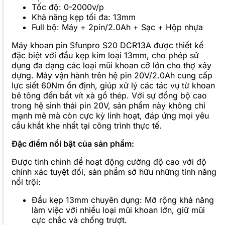
Tốc độ: 0-2000v/p
Khả năng kẹp tối đa: 13mm
Full bộ: Máy + 2pin/2.0Ah + Sạc + Hộp nhựa
Máy khoan pin Sfunpro S20 DCR13A được thiết kế
đặc biệt với đầu kẹp kim loại 13mm, cho phép sử
dụng đa dạng các loại mũi khoan cỡ lớn cho thợ xây
dựng. Máy vận hành trên hệ pin 20V/2.0Ah cung cấp
lực siết 60Nm ổn định, giúp xử lý các tác vụ từ khoan
bê tông đến bắt vít xà gồ thép. Với sự đồng bộ cao
trong hệ sinh thái pin 20V, sản phẩm này không chỉ
mạnh mẽ mà còn cực kỳ linh hoạt, đáp ứng mọi yêu
cầu khắt khe nhất tại công trình thực tế.
Đặc điểm nổi bật của sản phẩm:
Được tinh chỉnh để hoạt động cường độ cao với độ
chính xác tuyệt đối, sản phẩm sở hữu những tính năng
nổi trội:
Đầu kẹp 13mm chuyên dụng: Mở rộng khả năng
làm việc với nhiều loại mũi khoan lớn, giữ mũi
cực chắc và chống trượt.