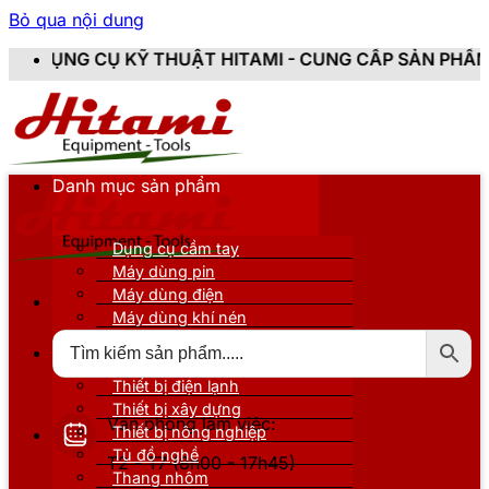
Bỏ qua nội dung
HUẬT HITAMI - CUNG CẤP SẢN PHẨM CHÍNH HÃNG, MỚI
Danh mục sản phẩm
Dụng cụ cầm tay
Máy dùng pin
Máy dùng điện
Máy dùng khí nén
Thiết bị đo kiểm
Thiết bị nâng đỡ
Thiết bị điện lạnh
Thiết bị xây dựng
Văn phòng làm việc:
Thiết bị nông nghiệp
Tủ đồ nghề
T2 - T7 (8h00 - 17h45)
Thang nhôm