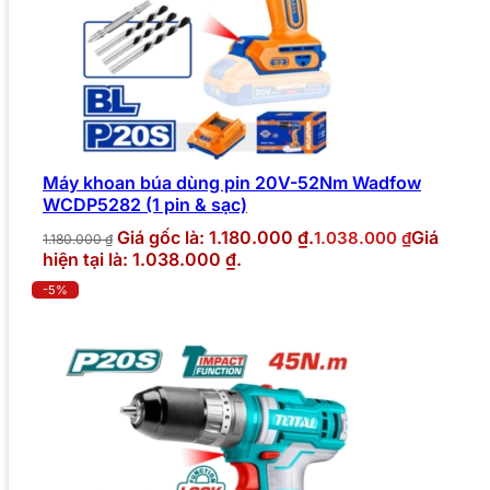
Máy khoan búa dùng pin 20V-52Nm Wadfow
WCDP5282 (1 pin & sạc)
Giá gốc là: 1.180.000 ₫.
Giá
1.038.000
₫
1.180.000
₫
hiện tại là: 1.038.000 ₫.
-5%