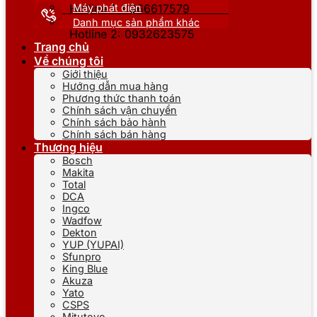
Máy phát điện
Hotline 1: 0866617579
Danh mục sản phẩm khác
Hotline 2: 0932623575
Trang chủ
Về chúng tôi
Giới thiệu
Hướng dẫn mua hàng
Phương thức thanh toán
Chính sách vận chuyển
Chính sách bảo hành
Chính sách bán hàng
Thương hiệu
Bosch
Makita
Total
DCA
Ingco
Wadfow
Dekton
YUP (YUPAI)
Sfunpro
King Blue
Akuza
Yato
CSPS
Mitutoyo