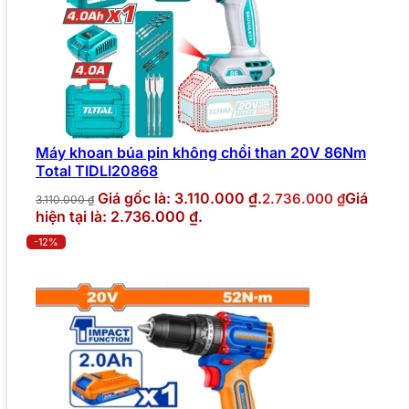
Máy khoan búa pin không chổi than 20V 86Nm
Total TIDLI20868
Giá gốc là: 3.110.000 ₫.
Giá
2.736.000
₫
3.110.000
₫
hiện tại là: 2.736.000 ₫.
-12%