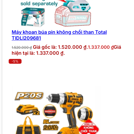
Máy khoan búa pin không chổi than Total
TIDLI209681
Giá gốc là: 1.520.000 ₫.
Giá
1.337.000
₫
1.520.000
₫
hiện tại là: 1.337.000 ₫.
-5%