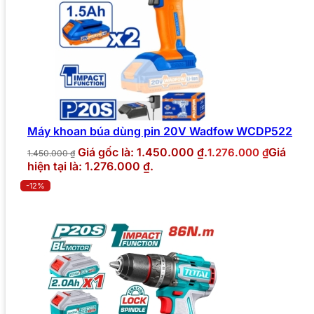
Máy khoan búa dùng pin 20V Wadfow WCDP522
Giá gốc là: 1.450.000 ₫.
Giá
1.276.000
₫
1.450.000
₫
hiện tại là: 1.276.000 ₫.
-12%