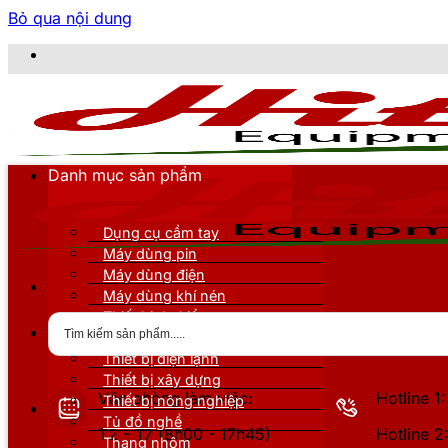
Bỏ qua nội dung
CÔ
Danh mục sản phẩm
Dụng cụ cầm tay
Máy dùng pin
Máy dùng điện
Máy dùng khí nén
Thiết bị đo kiểm
Thiết bị nâng đỡ
Thiết bị điện lạnh
Thiết bị xây dựng
Văn phòng làm việc:
Hotline 
Thiết bị nông nghiệp
Tủ đồ nghề
T2 - T7 (8h00 - 17h45)
Hotline 
Thang nhôm