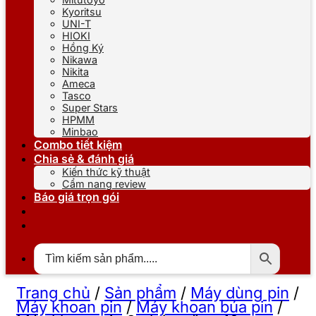
Kyoritsu
UNI-T
HIOKI
Hồng Ký
Nikawa
Nikita
Ameca
Tasco
Super Stars
HPMM
Minbao
Combo tiết kiệm
Chia sẻ & đánh giá
Kiến thức kỹ thuật
Cẩm nang review
Báo giá trọn gói
Trang chủ
/
Sản phẩm
/
Máy dùng pin
/
Máy khoan pin
/
Máy khoan búa pin
/