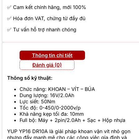
✅ Cam kết chính hãng, mới 100%
✅ Hóa đơn VAT, chứng từ đầy đủ
✅ Tư vấn hỗ trợ nhanh chóng
Thông tin chi tiết
Đánh giá (0)
Thông số kỹ thuật:
Chức năng: KHOAN – VÍT – BÚA
Dung lượng: 16V/2.0Ah
Lực siết: 50Nm
Tốc độ: 0-450/0-2000v/p
Khả năng kẹp tối đa: 10mm
Full bộ: Máy + 2pin/2.0Ah + Sạc + Hộp nhựa
YUP YP16 DR10A là giải pháp khoan vặn vít nhỏ gọn
nhưng đầy mạnh mẽ cho các công việc gia đình và