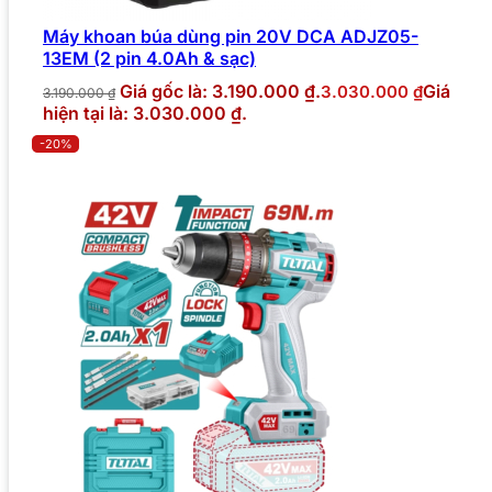
Máy khoan búa dùng pin 20V DCA ADJZ05-
13EM (2 pin 4.0Ah & sạc)
Giá gốc là: 3.190.000 ₫.
Giá
3.030.000
₫
3.190.000
₫
hiện tại là: 3.030.000 ₫.
-20%