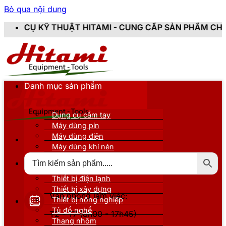
Bỏ qua nội dung
ITAMI - CUNG CẤP SẢN PHẨM CHÍNH HÃNG, MỚI 100%,
Danh mục sản phẩm
Dụng cụ cầm tay
Máy dùng pin
Máy dùng điện
Máy dùng khí nén
Thiết bị đo kiểm
Thiết bị nâng đỡ
Thiết bị điện lạnh
Thiết bị xây dựng
Văn phòng làm việc:
Thiết bị nông nghiệp
Tủ đồ nghề
T2 - T7 (8h00 - 17h45)
Thang nhôm