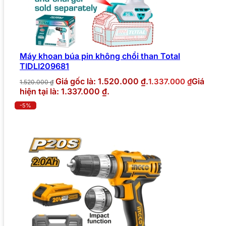
Máy khoan búa pin không chổi than Total
TIDLI209681
Giá gốc là: 1.520.000 ₫.
Giá
1.337.000
₫
1.520.000
₫
hiện tại là: 1.337.000 ₫.
-5%