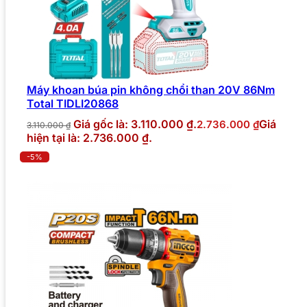
Máy khoan búa pin không chổi than 20V 86Nm
Total TIDLI20868
Giá gốc là: 3.110.000 ₫.
Giá
2.736.000
₫
3.110.000
₫
hiện tại là: 2.736.000 ₫.
-5%