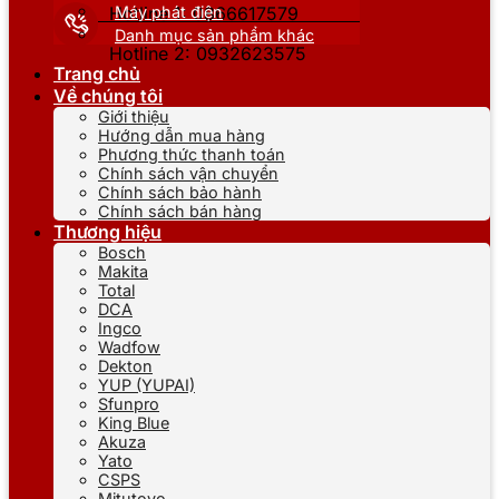
Máy phát điện
Hotline 1: 0866617579
Danh mục sản phẩm khác
Hotline 2: 0932623575
Trang chủ
Về chúng tôi
Giới thiệu
Hướng dẫn mua hàng
Phương thức thanh toán
Chính sách vận chuyển
Chính sách bảo hành
Chính sách bán hàng
Thương hiệu
Bosch
Makita
Total
DCA
Ingco
Wadfow
Dekton
YUP (YUPAI)
Sfunpro
King Blue
Akuza
Yato
CSPS
Mitutoyo