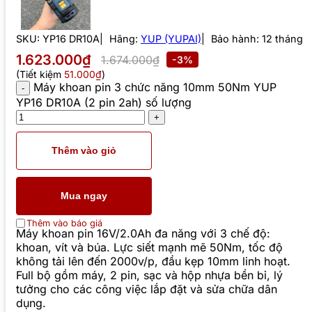
SKU:
YP16 DR10A
Hãng:
YUP (YUPAI)
Bảo hành: 12 tháng
1.623.000₫
1.674.000₫
-3%
(Tiết kiệm
51.000₫
)
Máy khoan pin 3 chức năng 10mm 50Nm YUP
YP16 DR10A (2 pin 2ah) số lượng
Thêm vào giỏ
Mua ngay
Thêm vào báo giá
Máy khoan pin 16V/2.0Ah đa năng với 3 chế độ:
khoan, vít và búa. Lực siết mạnh mẽ 50Nm, tốc độ
không tải lên đến 2000v/p, đầu kẹp 10mm linh hoạt.
Full bộ gồm máy, 2 pin, sạc và hộp nhựa bền bỉ, lý
tưởng cho các công việc lắp đặt và sửa chữa dân
dụng.