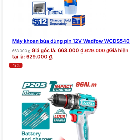
Máy khoan búa dùng pin 12V Wadfow WCDS540
Giá gốc là: 663.000 ₫.
Giá hiện
629.000
₫
663.000
₫
tại là: 629.000 ₫.
-12%