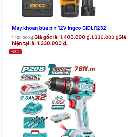
Máy khoan búa pin 12V Ingco CIDLI1232
Giá gốc là: 1.400.000 ₫.
Giá
1.330.000
₫
1.400.000
₫
hiện tại là: 1.330.000 ₫.
-12%