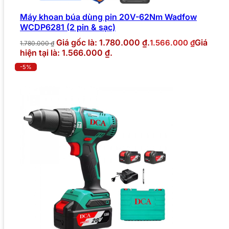
Máy khoan búa dùng pin 20V-62Nm Wadfow
WCDP6281 (2 pin & sạc)
Giá gốc là: 1.780.000 ₫.
Giá
1.566.000
₫
1.780.000
₫
hiện tại là: 1.566.000 ₫.
-5%