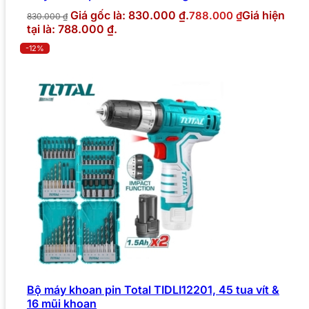
Giá gốc là: 830.000 ₫.
Giá hiện
788.000
₫
830.000
₫
tại là: 788.000 ₫.
-12%
Bộ máy khoan pin Total TIDLI12201, 45 tua vít &
16 mũi khoan