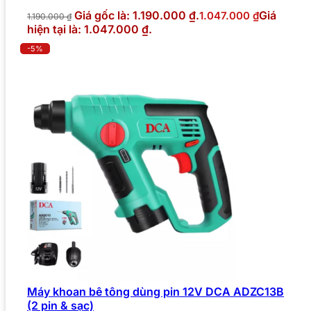
Giá gốc là: 1.190.000 ₫.
Giá
1.047.000
₫
1.190.000
₫
hiện tại là: 1.047.000 ₫.
-5%
Máy khoan bê tông dùng pin 12V DCA ADZC13B
(2 pin & sạc)