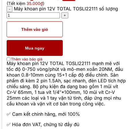
(Tiết kiệm
35.000₫
)
Máy khoan pin 12V TOTAL TOSLI22111 số lượng
Thêm vào giỏ
Mua ngay
Thêm vào báo giá
Máy khoan pin 12V TOTAL TOSLI22111 mạnh mẽ với
tốc độ 0-750 vòng/phút và mô-men xoắn 20NM, đầu
khoan 0.8-10mm cùng 15+1 cấp độ điều chỉnh. Sản
phẩm đi kèm 2 pin 1.5Ah, sạc nhanh, đèn LED tích hợp
chiếu sáng. Bộ phụ kiện đa dạng bao gồm 1 mũi vít
Cr-V 65mm, 1 tua vít 1/4″*100mm, 10 mũi vít Cr-V
25mm các loại và 1 tay vặn từ tính, đáp ứng mọi nhu
cầu khoan và vặn vít cơ bản trong công việc.
✅ Cam kết chính hãng, mới 100%
✅ Hóa đơn VAT, chứng từ đầy đủ