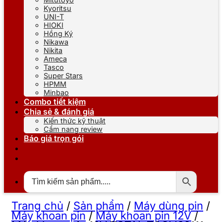
Kyoritsu
UNI-T
HIOKI
Hồng Ký
Nikawa
Nikita
Ameca
Tasco
Super Stars
HPMM
Minbao
Combo tiết kiệm
Chia sẻ & đánh giá
Kiến thức kỹ thuật
Cẩm nang review
Báo giá trọn gói
Trang chủ
/
Sản phẩm
/
Máy dùng pin
/
Máy khoan pin
/
Máy khoan pin 12V
/