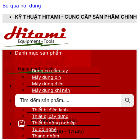
Bỏ qua nội dung
AMI - CUNG CẤP SẢN PHẨM CHÍNH HÃNG, MỚI 100%, ĐẦ
Danh mục sản phẩm
Dụng cụ cầm tay
Máy dùng pin
Máy dùng điện
Máy dùng khí nén
Thiết bị đo kiểm
Thiết bị nâng đỡ
Thiết bị điện lạnh
Thiết bị xây dựng
Văn phòng làm việc:
Thiết bị nông nghiệp
Tủ đồ nghề
T2 - T7 (8h00 - 17h45)
Thang nhôm