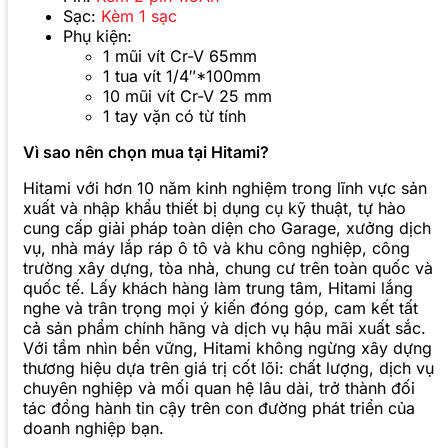
Sạc:
Kèm 1 sạc
Phụ kiện:
1 mũi vít Cr-V 65mm
1 tua vít 1/4″*100mm
10 mũi vít Cr-V 25 mm
1 tay vặn có từ tính
Vì sao nên chọn mua tại Hitami?
Hitami với hơn 10 năm kinh nghiệm trong lĩnh vực sản
xuất và nhập khẩu thiết bị dụng cụ kỹ thuật, tự hào
cung cấp giải pháp toàn diện cho Garage, xưởng dịch
vụ, nhà máy lắp ráp ô tô và khu công nghiệp, công
trường xây dựng, tòa nhà, chung cư trên toàn quốc và
quốc tế. Lấy khách hàng làm trung tâm, Hitami lắng
nghe và trân trọng mọi ý kiến đóng góp, cam kết tất
cả sản phẩm chính hãng và dịch vụ hậu mãi xuất sắc.
Với tầm nhìn bền vững, Hitami không ngừng xây dựng
thương hiệu dựa trên giá trị cốt lõi: chất lượng, dịch vụ
chuyên nghiệp và mối quan hệ lâu dài, trở thành đối
tác đồng hành tin cậy trên con đường phát triển của
doanh nghiệp bạn.