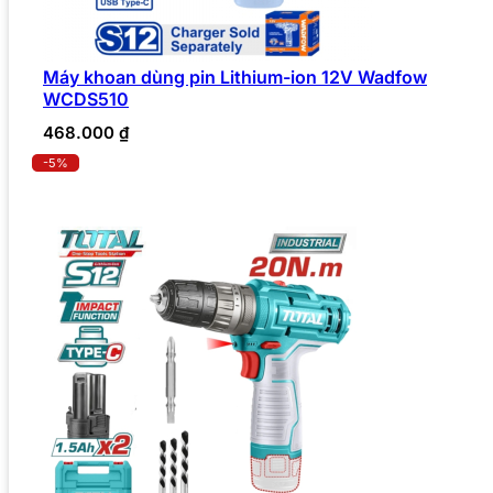
Máy khoan dùng pin Lithium-ion 12V Wadfow
WCDS510
468.000
₫
-5%