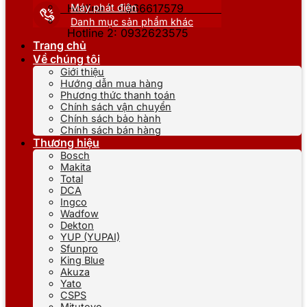
Máy phát điện
Hotline 1: 0866617579
Danh mục sản phẩm khác
Hotline 2: 0932623575
Trang chủ
Về chúng tôi
Giới thiệu
Hướng dẫn mua hàng
Phương thức thanh toán
Chính sách vận chuyển
Chính sách bảo hành
Chính sách bán hàng
Thương hiệu
Bosch
Makita
Total
DCA
Ingco
Wadfow
Dekton
YUP (YUPAI)
Sfunpro
King Blue
Akuza
Yato
CSPS
Mitutoyo