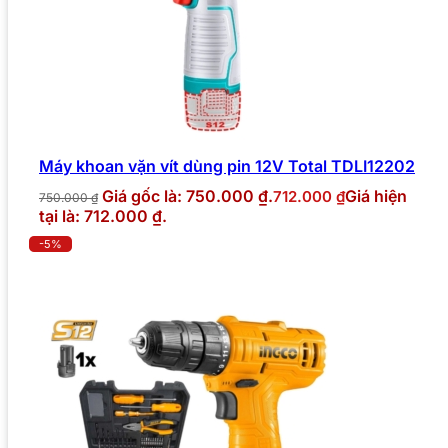
Máy khoan vặn vít dùng pin 12V Total TDLI12202
Giá gốc là: 750.000 ₫.
Giá hiện
712.000
₫
750.000
₫
tại là: 712.000 ₫.
-5%