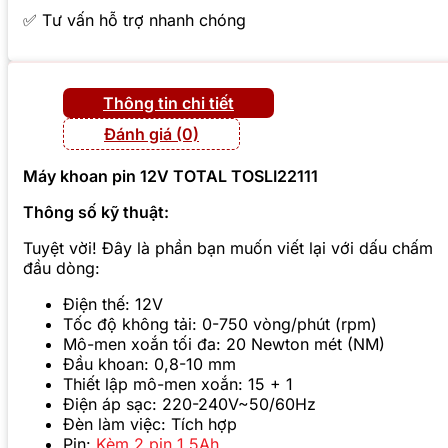
✅ Tư vấn hỗ trợ nhanh chóng
Thông tin chi tiết
Đánh giá (0)
Máy khoan pin 12V TOTAL TOSLI22111
Thông số kỹ thuật:
Tuyệt vời! Đây là phần bạn muốn viết lại với dấu chấm
đầu dòng:
Điện thế: 12V
Tốc độ không tải: 0-750 vòng/phút (rpm)
Mô-men xoắn tối đa: 20 Newton mét (NM)
Đầu khoan: 0,8-10 mm
Thiết lập mô-men xoắn: 15 + 1
Điện áp sạc: 220-240V~50/60Hz
Đèn làm việc: Tích hợp
Pin:
Kèm 2 pin 1.5Ah