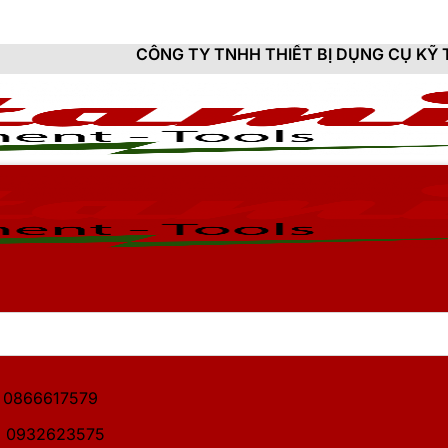
CÔNG TY TNHH THIẾT BỊ DỤNG CỤ KỸ THUẬT HITAMI -
1: 0866617579
2: 0932623575