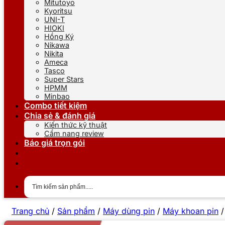
Mitutoyo
Kyoritsu
UNI-T
HIOKI
Hồng Ký
Nikawa
Nikita
Ameca
Tasco
Super Stars
HPMM
Minbao
Combo tiết kiệm
Chia sẻ & đánh giá
Kiến thức kỹ thuật
Cẩm nang review
Báo giá trọn gói
Trang chủ
/
Sản phẩm
/
Máy dùng pin
/
Máy khoan pin