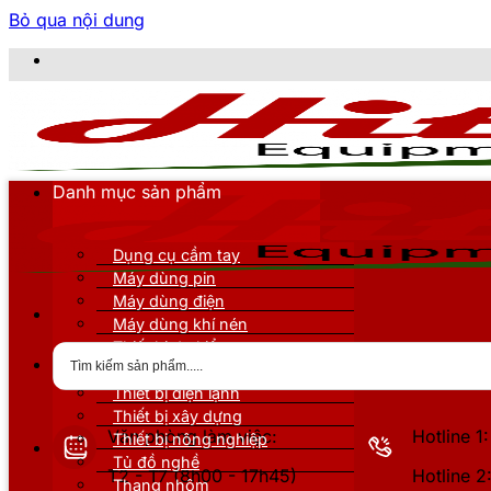
Bỏ qua nội dung
Danh mục sản phẩm
Dụng cụ cầm tay
Máy dùng pin
Máy dùng điện
Máy dùng khí nén
Thiết bị đo kiểm
Thiết bị nâng đỡ
Thiết bị điện lạnh
Thiết bị xây dựng
Văn phòng làm việc:
Hotline 
Thiết bị nông nghiệp
Tủ đồ nghề
T2 - T7 (8h00 - 17h45)
Hotline 
Thang nhôm