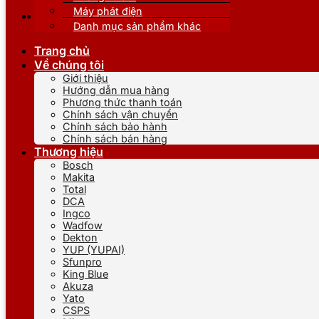
Máy phát điện
Danh mục sản phẩm khác
Trang chủ
Về chúng tôi
Giới thiệu
Hướng dẫn mua hàng
Phương thức thanh toán
Chính sách vận chuyển
Chính sách bảo hành
Chính sách bán hàng
Thương hiệu
Bosch
Makita
Total
DCA
Ingco
Wadfow
Dekton
YUP (YUPAI)
Sfunpro
King Blue
Akuza
Yato
CSPS