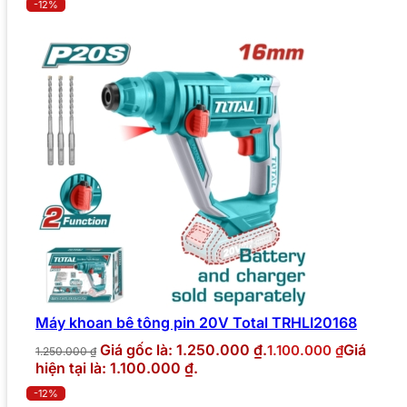
-12%
Máy khoan bê tông pin 20V Total TRHLI20168
Giá gốc là: 1.250.000 ₫.
Giá
1.100.000
₫
1.250.000
₫
hiện tại là: 1.100.000 ₫.
-12%