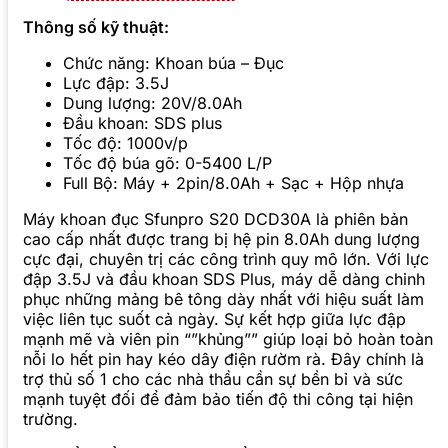
Thông số kỹ thuật:
Chức năng: Khoan búa – Đục
Lực đập: 3.5J
Dung lượng: 20V/8.0Ah
Đầu khoan: SDS plus
Tốc độ: 1000v/p
Tốc độ búa gõ: 0-5400 L/P
Full Bộ: Máy + 2pin/8.0Ah + Sạc + Hộp nhựa
Máy khoan đục Sfunpro S20 DCD30A là phiên bản
cao cấp nhất được trang bị hệ pin 8.0Ah dung lượng
cực đại, chuyên trị các công trình quy mô lớn. Với lực
đập 3.5J và đầu khoan SDS Plus, máy dễ dàng chinh
phục những mảng bê tông dày nhất với hiệu suất làm
việc liên tục suốt cả ngày. Sự kết hợp giữa lực đập
mạnh mẽ và viên pin “”khủng”” giúp loại bỏ hoàn toàn
nỗi lo hết pin hay kéo dây điện rườm rà. Đây chính là
trợ thủ số 1 cho các nhà thầu cần sự bền bỉ và sức
mạnh tuyệt đối để đảm bảo tiến độ thi công tại hiện
trường.