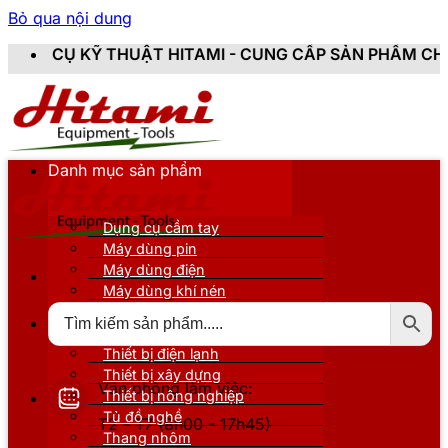
Bỏ qua nội dung
T HITAMI - CUNG CẤP SẢN PHẨM CHÍNH HÃNG, MỚI 10
Danh mục sản phẩm
Dụng cụ cầm tay
Máy dùng pin
Máy dùng điện
Máy dùng khí nén
Thiết bị đo kiểm
Thiết bị nâng đỡ
Thiết bị điện lạnh
Thiết bị xây dựng
Văn phòng làm việc:
Thiết bị nông nghiệp
Tủ đồ nghề
T2 - T7 (8h00 - 17h45)
Thang nhôm