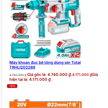
Máy khoan đục bê tông dùng pin Total
TRHLI202289
Giá gốc là: 4.740.000 ₫.
Giá
4.171.000
₫
4.740.000
₫
hiện tại là: 4.171.000 ₫.
-12%