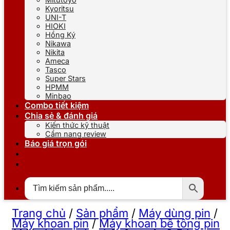
Kyoritsu
UNI-T
HIOKI
Hồng Ký
Nikawa
Nikita
Ameca
Tasco
Super Stars
HPMM
Minbao
Combo tiết kiệm
Chia sẻ & đánh giá
Kiến thức kỹ thuật
Cẩm nang review
Báo giá trọn gói
Trang chủ
/
Sản phẩm
/
Máy dùng pin
/
Máy khoan pin
/
Máy khoan bê tông pin