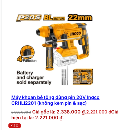
Máy khoan bê tông dùng pin 20V Ingco
CRHLI2201 (không kèm pin & sạc)
Giá gốc là: 2.338.000 ₫.
Giá
2.221.000
₫
2.338.000
₫
hiện tại là: 2.221.000 ₫.
-12%