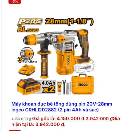
-5%
Máy khoan đục bê tông dùng pin 20V-28mm
Ingco CRHLI202882 (2 pin 4Ah và sạc)
Giá gốc là: 4.150.000 ₫.
Giá
3.942.000
₫
4.150.000
₫
hiện tại là: 3.942.000 ₫.