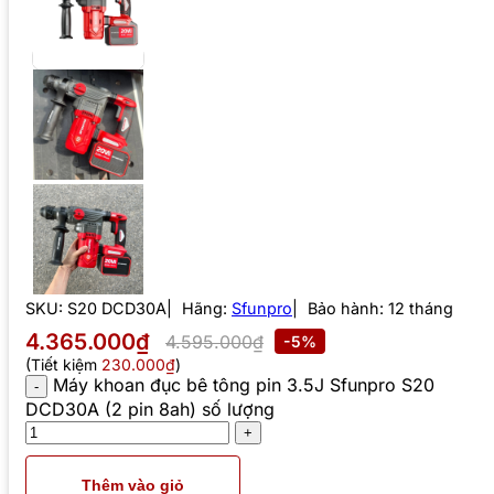
SKU:
S20 DCD30A
Hãng:
Sfunpro
Bảo hành: 12 tháng
4.365.000₫
4.595.000₫
-5%
(Tiết kiệm
230.000₫
)
Máy khoan đục bê tông pin 3.5J Sfunpro S20
DCD30A (2 pin 8ah) số lượng
Thêm vào giỏ