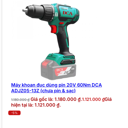
Máy khoan đục dùng pin 20V 60Nm DCA
ADJZ05-13Z (chưa pin & sạc)
Giá gốc là: 1.180.000 ₫.
Giá
1.121.000
₫
1.180.000
₫
hiện tại là: 1.121.000 ₫.
-5%