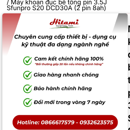
/
Máy khoan đục bê tông pin 3.5J
Sfunpro S20 DCD30A (2 pin 8ah)