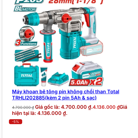
Máy khoan bê tông pin không chổi than Total
TRHLI202885(kèm 2 pin 5Ah & sạc)
Giá gốc là: 4.700.000 ₫.
Giá
4.136.000
₫
4.700.000
₫
hiện tại là: 4.136.000 ₫.
-5%