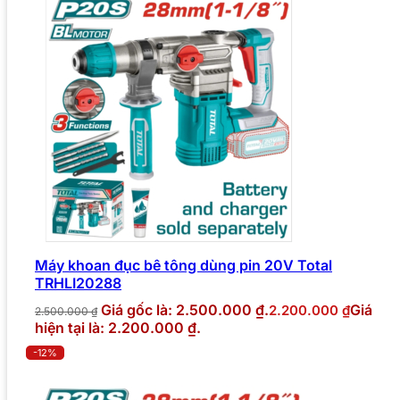
Máy khoan đục bê tông dùng pin 20V Total
TRHLI20288
Giá gốc là: 2.500.000 ₫.
Giá
2.200.000
₫
2.500.000
₫
hiện tại là: 2.200.000 ₫.
-12%