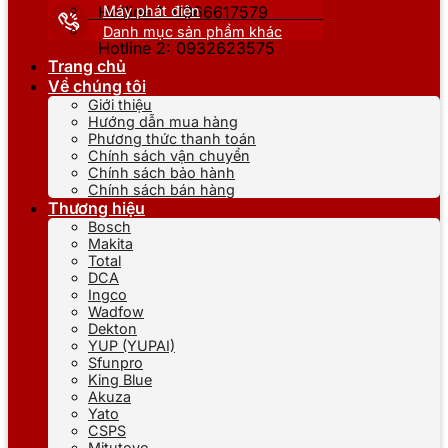
Máy phát điện
Hotline 1: 0866617579
Danh mục sản phẩm khác
Hotline 2: 0932623575
Trang chủ
Về chúng tôi
Giới thiệu
Hướng dẫn mua hàng
Phương thức thanh toán
Chính sách vận chuyển
Chính sách bảo hành
Chính sách bán hàng
Thương hiệu
Bosch
Makita
Total
DCA
Ingco
Wadfow
Dekton
YUP (YUPAI)
Sfunpro
King Blue
Akuza
Yato
CSPS
Mitutoyo