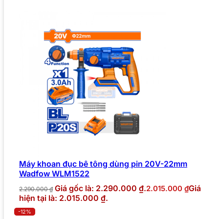
Máy khoan đục bê tông dùng pin 20V-22mm
Wadfow WLM1522
Giá gốc là: 2.290.000 ₫.
Giá
2.015.000
₫
2.290.000
₫
hiện tại là: 2.015.000 ₫.
-12%