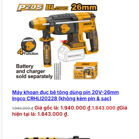
Máy khoan đục bê tông dùng pin 20V-26mm
Ingco CRHLI20228 (không kèm pin & sạc)
Giá gốc là: 1.940.000 ₫.
Giá
1.843.000
₫
1.940.000
₫
hiện tại là: 1.843.000 ₫.