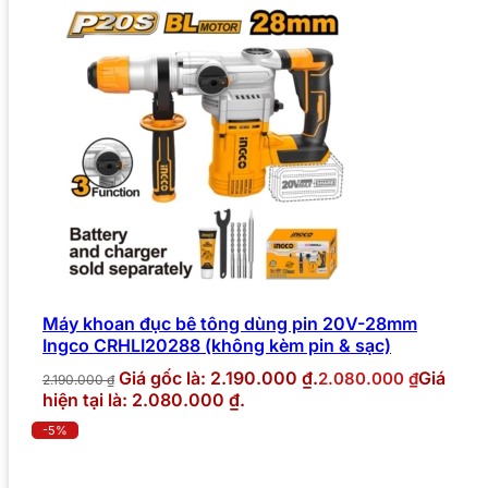
Máy khoan đục bê tông dùng pin 20V-28mm
Ingco CRHLI20288 (không kèm pin & sạc)
Giá gốc là: 2.190.000 ₫.
Giá
2.080.000
₫
2.190.000
₫
hiện tại là: 2.080.000 ₫.
-5%