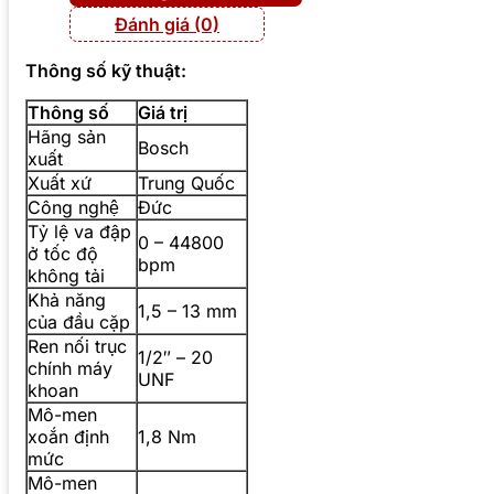
Đánh giá (0)
Thông số kỹ thuật:
Thông số
Giá trị
Hãng sản
Bosch
xuất
Xuất xứ
Trung Quốc
Công nghệ
Đức
Tỷ lệ va đập
0 – 44800
ở tốc độ
bpm
không tải
Khả năng
1,5 – 13 mm
của đầu cặp
Ren nối trục
1/2″ – 20
chính máy
UNF
khoan
Mô-men
xoắn định
1,8 Nm
mức
Mô-men