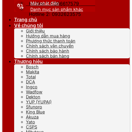
Máy phát điện
Hotline 1: 0866617579
Danh mục sản phẩm khác
Hotline 2: 0932623575
Trang chủ
Về chúng tôi
Giới thiệu
Hướng dẫn mua hàng
Phương thức thanh toán
Chính sách vận chuyển
Chính sách bảo hành
Chính sách bán hàng
Thương hiệu
Bosch
Makita
Total
DCA
Ingco
Wadfow
Dekton
YUP (YUPAI)
Sfunpro
King Blue
Akuza
Yato
CSPS
Mitutoyo