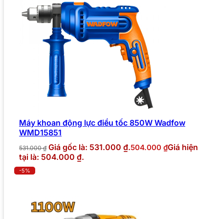
Máy khoan động lực điều tốc 850W Wadfow
WMD15851
Giá gốc là: 531.000 ₫.
Giá hiện
504.000
₫
531.000
₫
tại là: 504.000 ₫.
-5%