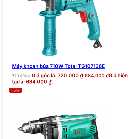
Máy khoan búa 710W Total TG107136E
Giá gốc là: 720.000 ₫.
Giá hiện
684.000
₫
720.000
₫
tại là: 684.000 ₫.
-5%