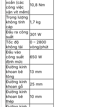
xoắn (các
10,8 Nm
công việc
vặn vít mềm)
Trọng lượng
không tính
1,7 kg
cáp
Đầu ra công
301 W
suất
Tốc độ
0 – 2800
không tải
vòng/phút
Đầu vào
công suất
650 W
định mức
Đường kính
khoan bê
13 mm
tông
Đường kính
25 mm
khoan gỗ
Đường kính
khoan bê
10 mm
thép
Đường kính