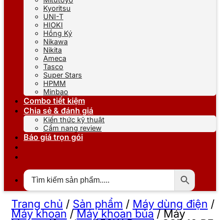
Kyoritsu
UNI-T
HIOKI
Hồng Ký
Nikawa
Nikita
Ameca
Tasco
Super Stars
HPMM
Minbao
Combo tiết kiệm
Chia sẻ & đánh giá
Kiến thức kỹ thuật
Cẩm nang review
Báo giá trọn gói
Trang chủ
/
Sản phẩm
/
Máy dùng điện
/
Máy khoan
/
Máy khoan búa
/
Máy