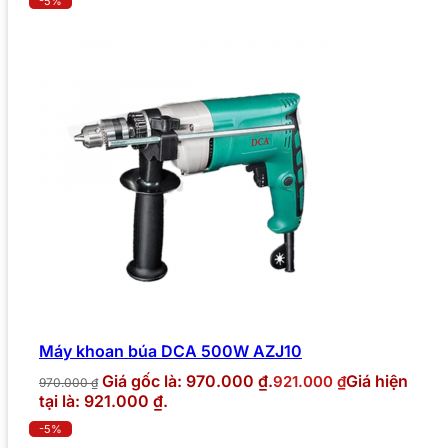
-5%
Máy khoan búa DCA 500W AZJ10
Giá gốc là: 970.000 ₫.
Giá hiện
921.000
₫
970.000
₫
tại là: 921.000 ₫.
-5%