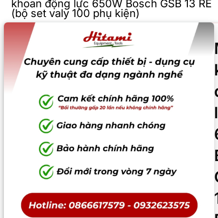
khoan động lực 650W Bosch GSB 13 RE
(bộ set valy 100 phụ kiện)