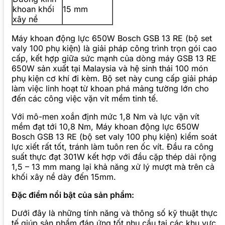
khoan khối
15 mm
xây nề
Máy khoan động lực 650W Bosch GSB 13 RE (bộ set
valy 100 phụ kiện) là giải pháp công trình trọn gói cao
cấp, kết hợp giữa sức mạnh của dòng máy GSB 13 RE
650W sản xuất tại Malaysia và hệ sinh thái 100 món
phụ kiện cơ khí đi kèm. Bộ set này cung cấp giải pháp
làm việc linh hoạt từ khoan phá mảng tường lớn cho
đến các công việc vặn vít mềm tinh tế.
Với mô-men xoắn định mức 1,8 Nm và lực vặn vít
mềm đạt tới 10,8 Nm, Máy khoan động lực 650W
Bosch GSB 13 RE (bộ set valy 100 phụ kiện) kiểm soát
lực xiết rất tốt, tránh làm tuôn ren ốc vít. Đầu ra công
suất thực đạt 301W kết hợp với đầu cặp thép dải rộng
1,5 – 13 mm mang lại khả năng xử lý mượt mà trên cả
khối xây nề dày đến 15mm.
Đặc điểm nổi bật của sản phẩm:
Dưới đây là những tính năng và thông số kỹ thuật thực
tế giúp sản phẩm đáp ứng tốt nhu cầu tại các khu vực