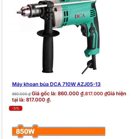
Máy khoan búa DCA 710W AZJ05-13
Giá gốc là: 860.000 ₫.
Giá hiện
817.000
₫
860.000
₫
tại là: 817.000 ₫.
-5%