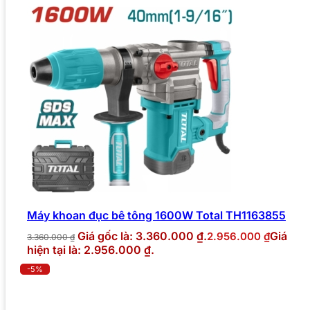
Máy khoan đục bê tông 1600W Total TH1163855
Giá gốc là: 3.360.000 ₫.
Giá
2.956.000
₫
3.360.000
₫
hiện tại là: 2.956.000 ₫.
-5%