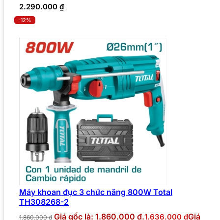
2.290.000
₫
-12%
Máy khoan đục 3 chức năng 800W Total
TH308268-2
Giá gốc là: 1.860.000 ₫.
Giá
1.636.000
₫
1.860.000
₫