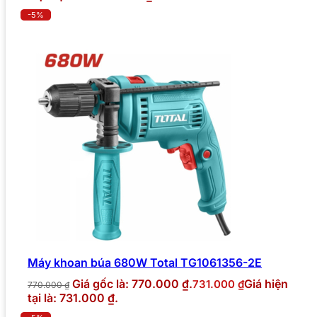
-5%
Máy khoan búa 680W Total TG1061356-2E
Giá gốc là: 770.000 ₫.
Giá hiện
731.000
₫
770.000
₫
tại là: 731.000 ₫.