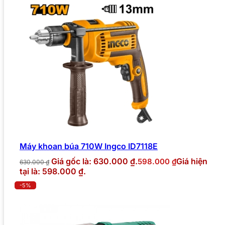
Máy khoan búa 710W Ingco ID7118E
Giá gốc là: 630.000 ₫.
Giá hiện
598.000
₫
630.000
₫
tại là: 598.000 ₫.
-5%