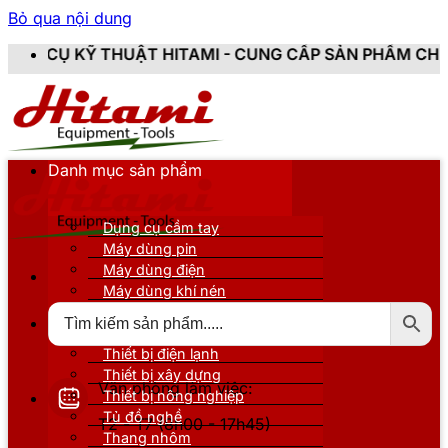
Bỏ qua nội dung
 HITAMI - CUNG CẤP SẢN PHẨM CHÍNH HÃNG, MỚI 100%
Danh mục sản phẩm
Dụng cụ cầm tay
Máy dùng pin
Máy dùng điện
Máy dùng khí nén
Thiết bị đo kiểm
Thiết bị nâng đỡ
Thiết bị điện lạnh
Thiết bị xây dựng
Văn phòng làm việc:
Thiết bị nông nghiệp
Tủ đồ nghề
T2 - T7 (8h00 - 17h45)
Thang nhôm