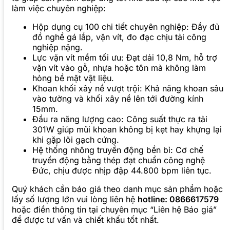
làm việc chuyên nghiệp:
Hộp dụng cụ 100 chi tiết chuyên nghiệp: Đầy đủ
đồ nghề gá lắp, vặn vít, đo đạc chịu tải công
nghiệp nặng.
Lực vặn vít mềm tối ưu: Đạt dải 10,8 Nm, hỗ trợ
vặn vít vào gỗ, nhựa hoặc tôn mà không làm
hỏng bề mặt vật liệu.
Khoan khối xây nề vượt trội: Khả năng khoan sâu
vào tường và khối xây nề lên tới đường kính
15mm.
Đầu ra năng lượng cao: Công suất thực ra tải
301W giúp mũi khoan không bị kẹt hay khựng lại
khi gặp lõi gạch cứng.
Hệ thống nhông truyền động bền bỉ: Cơ chế
truyền động bằng thép đạt chuẩn công nghệ
Đức, chịu được nhịp đập 44.800 bpm liên tục.
Quý khách cần báo giá theo danh mục sản phẩm hoặc
lấy số lượng lớn vui lòng liên hệ
hotline: 0866617579
hoặc điền thông tin tại chuyên mục “Liên hệ Báo giá”
để được tư vấn và chiết khấu tốt nhất.