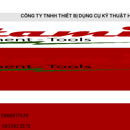
Y TNHH THIẾT BỊ DỤNG CỤ KỸ THUẬT HITAMI - CUNG 
1: 0866617579
2: 0932623575