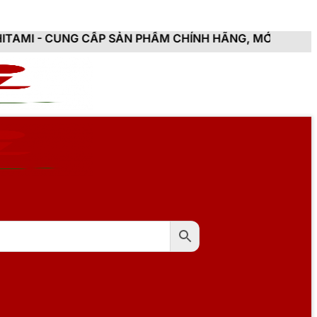
CẤP SẢN PHẨM CHÍNH HÃNG, MỚI 100%, ĐẦY ĐỦ CHỨNG 