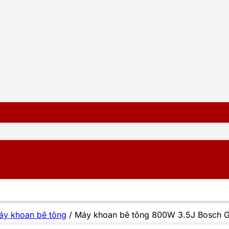
áy khoan bê tông
/
Máy khoan bê tông 800W 3.5J Bosch 