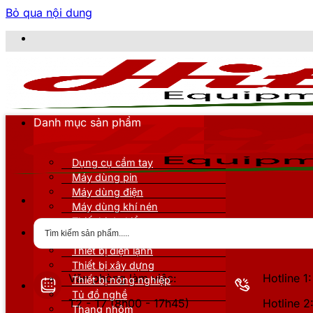
Bỏ qua nội dung
CÔNG T
Danh mục sản phẩm
Dụng cụ cầm tay
Máy dùng pin
Máy dùng điện
Máy dùng khí nén
Thiết bị đo kiểm
Thiết bị nâng đỡ
Thiết bị điện lạnh
Thiết bị xây dựng
Văn phòng làm việc:
Hotline 
Thiết bị nông nghiệp
Tủ đồ nghề
T2 - T7 (8h00 - 17h45)
Hotline 
Thang nhôm