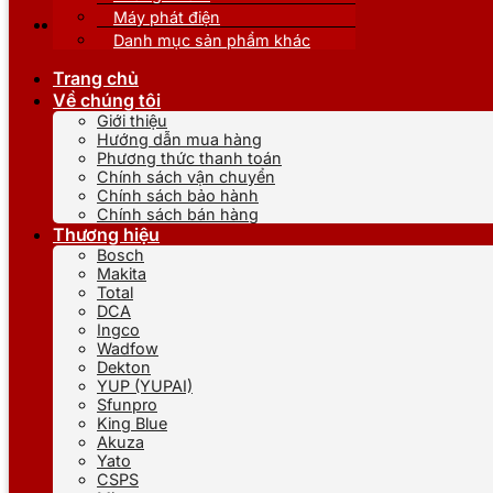
Máy phát điện
Danh mục sản phẩm khác
Trang chủ
Về chúng tôi
Giới thiệu
Hướng dẫn mua hàng
Phương thức thanh toán
Chính sách vận chuyển
Chính sách bảo hành
Chính sách bán hàng
Thương hiệu
Bosch
Makita
Total
DCA
Ingco
Wadfow
Dekton
YUP (YUPAI)
Sfunpro
King Blue
Akuza
Yato
CSPS