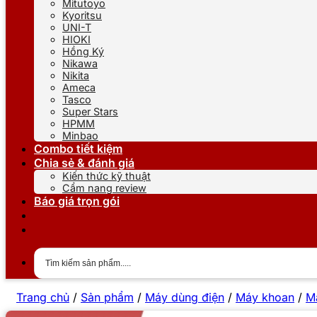
Mitutoyo
Kyoritsu
UNI-T
HIOKI
Hồng Ký
Nikawa
Nikita
Ameca
Tasco
Super Stars
HPMM
Minbao
Combo tiết kiệm
Chia sẻ & đánh giá
Kiến thức kỹ thuật
Cẩm nang review
Báo giá trọn gói
Trang chủ
/
Sản phẩm
/
Máy dùng điện
/
Máy khoan
/
M