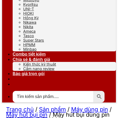
Kyoritsu
UNI-T
HIOKI
Hồng Ký
Nikawa
Nikita
Ameca
Tasco
Super Stars
HPMM
Minbao
Combo tiết kiệm
Chia sẻ & đánh giá
Kiến thức kỹ thuật
Cẩm nang review
Báo giá trọn gói
Trang chủ
/
Sản phẩm
/
Máy dùng pin
/
Máy hút bụi pin
/
Máy hút bụi dùng pin