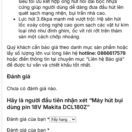
siêu tối ưu kết hợp ống hút nối dài bọc nhựa
cứng giúp người dùng dễ dàng đưa đầu hút lên
quét sạch mạng nhện, bụi trần nhà cao.
Lực hút 3.6kpa mạnh mẽ vượt trội: Hệ sên hút
lốc xoáy công nghệ cao gom sạch các vật tư kim
loại nhỏ như đinh ghim, ốc vít rơi rớt trên thảm
sàn một cách chớp nhoáng.
Quý khách cần báo giá theo danh mục sản phẩm hoặc
lấy số lượng lớn vui lòng liên hệ
hotline: 0866617579
hoặc điền thông tin tại chuyên mục “Liên hệ Báo giá”
để được tư vấn và chiết khấu tốt nhất.
Đánh giá
Chưa có đánh giá nào.
Hãy là người đầu tiên nhận xét “Máy hút bụi
dùng pin 18V Makita DCL180Z”
Đánh giá của bạn
*
Đánh giá của bạn
*