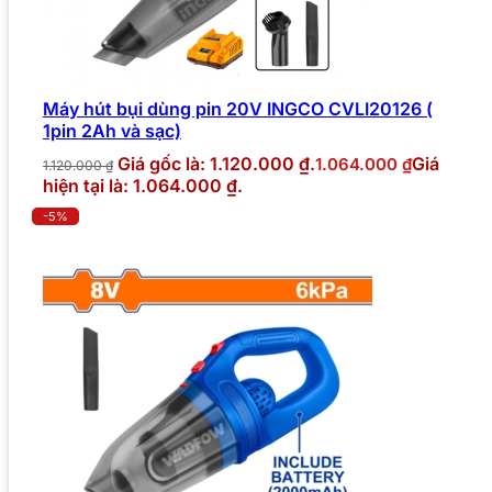
Máy hút bụi dùng pin 20V INGCO CVLI20126 (
1pin 2Ah và sạc)
Giá gốc là: 1.120.000 ₫.
Giá
1.064.000
₫
1.120.000
₫
hiện tại là: 1.064.000 ₫.
-5%