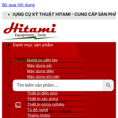
Bỏ qua nội dung
Ỹ THUẬT HITAMI - CUNG CẤP SẢN PHẨM CHÍNH HÃNG, M
Danh mục sản phẩm
Dụng cụ cầm tay
Máy dùng pin
Máy dùng điện
Máy dùng khí nén
Thiết bị đo kiểm
Thiết bị nâng đỡ
Thiết bị điện lạnh
Thiết bị xây dựng
Văn phòng làm việc:
Thiết bị nông nghiệp
Tủ đồ nghề
T2 - T7 (8h00 - 17h45)
Thang nhôm