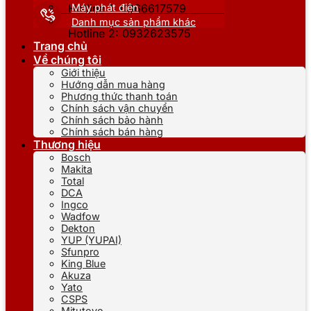
Máy phát điện
Hotline 1: 0866617579
Danh mục sản phẩm khác
Hotline 2: 0932623575
Trang chủ
Về chúng tôi
Giới thiệu
Hướng dẫn mua hàng
Phương thức thanh toán
Chính sách vận chuyển
Chính sách bảo hành
Chính sách bán hàng
Thương hiệu
Bosch
Makita
Total
DCA
Ingco
Wadfow
Dekton
YUP (YUPAI)
Sfunpro
King Blue
Akuza
Yato
CSPS
Mitutoyo