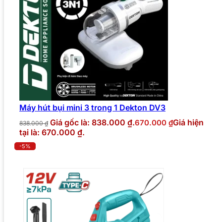
Máy hút bụi mini 3 trong 1 Dekton DV3
Giá gốc là: 838.000 ₫.
Giá hiện
670.000
₫
838.000
₫
tại là: 670.000 ₫.
-5%