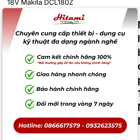
18V Makita DCL180Z