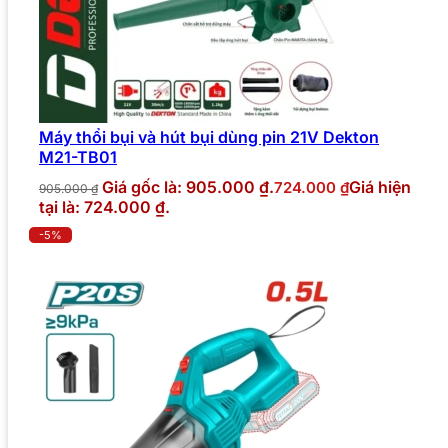
Máy thổi bụi và hút bụi dùng pin 21V Dekton
M21-TB01
Giá gốc là: 905.000 ₫.
Giá hiện
724.000
₫
905.000
₫
tại là: 724.000 ₫.
-5%