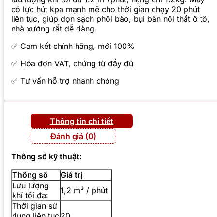
có lực hút kpa mạnh mẽ cho thời gian chạy 20 phút
liên tục, giúp dọn sạch phôi bào, bụi bẩn nội thất ô tô,
nhà xưởng rất dễ dàng.
✅ Cam kết chính hãng, mới 100%
✅ Hóa đơn VAT, chứng từ đầy đủ
✅ Tư vấn hỗ trợ nhanh chóng
Thông tin chi tiết
Đánh giá (0)
Thông số kỹ thuật:
Thông số
Giá trị
Lưu lượng
1,2 m³ / phút
khí tối đa:
Thời gian sử
dụng liên tục
20