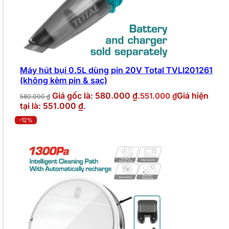
Máy hút bụi 0.5L dùng pin 20V Total TVLI201261
(không kèm pin & sạc)
Giá gốc là: 580.000 ₫.
Giá hiện
551.000
₫
580.000
₫
tại là: 551.000 ₫.
-12%