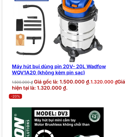
Máy hút bụi dùng pin 20V- 20L Wadfow
WQV1A20 (không kèm pin sạc)
Giá gốc là: 1.500.000 ₫.
Giá
1.320.000
₫
1.500.000
₫
hiện tại là: 1.320.000 ₫.
-20%