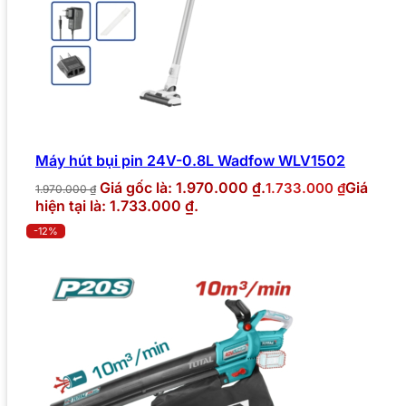
Máy hút bụi pin 24V-0.8L Wadfow WLV1502
Giá gốc là: 1.970.000 ₫.
Giá
1.733.000
₫
1.970.000
₫
hiện tại là: 1.733.000 ₫.
-12%