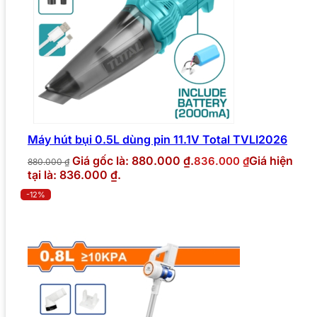
Máy hút bụi 0.5L dùng pin 11.1V Total TVLI2026
Giá gốc là: 880.000 ₫.
Giá hiện
836.000
₫
880.000
₫
tại là: 836.000 ₫.
-12%