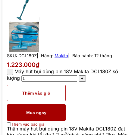
SKU:
DCL180Z
Hãng:
Makita
Bảo hành: 12 tháng
1.223.000₫
Máy hút bụi dùng pin 18V Makita DCL180Z số
lượng
Thêm vào giỏ
Mua ngay
Thêm vào báo giá
Thân máy hút bụi dùng pin 18V Makita DCL180Z đạt
lưu lượng khí tối đa 1.2 m³/phút, nặng chỉ 1.2kg. Máy