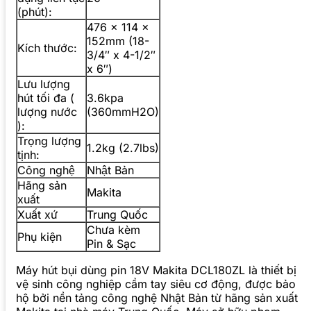
(phút):
476 x 114 x
152mm (18-
Kích thước:
3/4″ x 4-1/2″
x 6″)
Lưu lượng
hút tối đa (
3.6kpa
lượng nước
(360mmH2O)
):
Trọng lượng
1.2kg (2.7lbs)
tịnh:
Công nghệ
Nhật Bản
Hãng sản
Makita
xuất
Xuất xứ
Trung Quốc
Chưa kèm
Phụ kiện
Pin & Sạc
Máy hút bụi dùng pin 18V Makita DCL180ZL là thiết bị
vệ sinh công nghiệp cầm tay siêu cơ động, được bảo
hộ bởi nền tảng công nghệ Nhật Bản từ hãng sản xuất