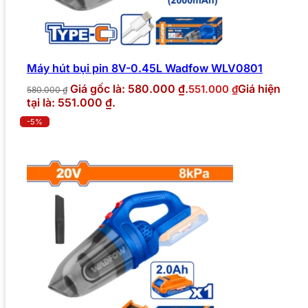
Máy hút bụi pin 8V-0.45L Wadfow WLV0801
Giá gốc là: 580.000 ₫.
Giá hiện
551.000
₫
580.000
₫
tại là: 551.000 ₫.
-5%