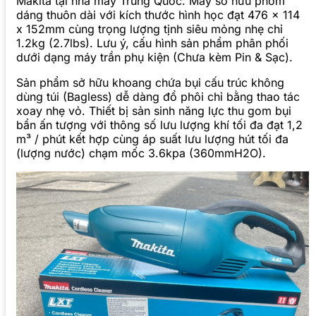
Makita tại nhà máy Trung Quốc. Máy sở hữu phom
dáng thuôn dài với kích thước hình học đạt 476 x 114
x 152mm cùng trọng lượng tịnh siêu mỏng nhẹ chỉ
1.2kg (2.7lbs). Lưu ý, cấu hình sản phẩm phân phối
dưới dạng máy trần phụ kiện (Chưa kèm Pin & Sạc).
Sản phẩm sở hữu khoang chứa bụi cấu trúc không
dùng túi (Bagless) dễ dàng đổ phôi chỉ bằng thao tác
xoay nhẹ vỏ. Thiết bị sản sinh năng lực thu gom bụi
bẩn ấn tượng với thông số lưu lượng khí tối đa đạt 1,2
m³ / phút kết hợp cùng áp suất lưu lượng hút tối đa
(lượng nước) chạm mốc 3.6kpa (360mmH2O).