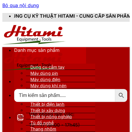
Bỏ qua nội dung
ẬT HITAMI - CUNG CẤP SẢN PHẨM CHÍNH HÃNG, MỚI 10
Danh mục sản phẩm
Dụng cụ cầm tay
Máy dùng pin
Máy dùng điện
Máy dùng khí nén
Thiết bị đo kiểm
Thiết bị nâng đỡ
Thiết bị điện lạnh
Thiết bị xây dựng
Văn phòng làm việc:
Thiết bị nông nghiệp
Tủ đồ nghề
T2 - T7 (8h00 - 17h45)
Thang nhôm