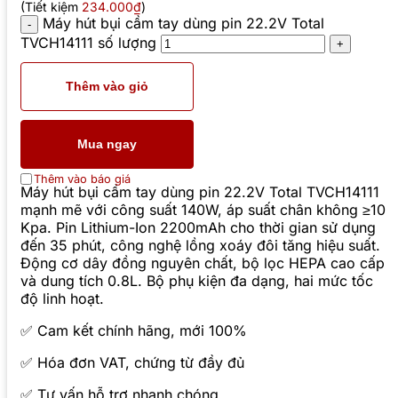
(Tiết kiệm
234.000₫
)
Máy hút bụi cầm tay dùng pin 22.2V Total
TVCH14111 số lượng
Thêm vào giỏ
Mua ngay
Thêm vào báo giá
Máy hút bụi cầm tay dùng pin 22.2V Total TVCH14111
mạnh mẽ với công suất 140W, áp suất chân không ≥10
Kpa. Pin Lithium-Ion 2200mAh cho thời gian sử dụng
đến 35 phút, công nghệ lồng xoáy đôi tăng hiệu suất.
Động cơ dây đồng nguyên chất, bộ lọc HEPA cao cấp
và dung tích 0.8L. Bộ phụ kiện đa dạng, hai mức tốc
độ linh hoạt.
✅ Cam kết chính hãng, mới 100%
✅ Hóa đơn VAT, chứng từ đầy đủ
✅ Tư vấn hỗ trợ nhanh chóng