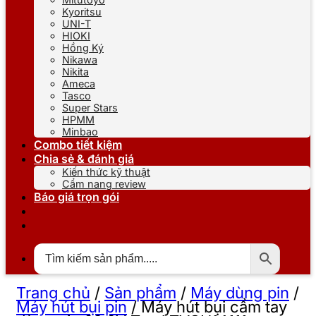
Kyoritsu
UNI-T
HIOKI
Hồng Ký
Nikawa
Nikita
Ameca
Tasco
Super Stars
HPMM
Minbao
Combo tiết kiệm
Chia sẻ & đánh giá
Kiến thức kỹ thuật
Cẩm nang review
Báo giá trọn gói
Trang chủ
/
Sản phẩm
/
Máy dùng pin
/
Máy hút bụi pin
/
Máy hút bụi cầm tay