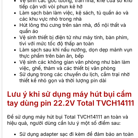
Vệ sinh các góc tường, trần nhà, khe cửa sổ khó
tiếp cận với vòi phun kẽ hở
Làm sạch bàn làm việc, kệ sách, tủ quần áo và
các khu vực nhỏ trong nhà
Hút lông thú cưng trên sàn nhà, đồ nội thất và
quần áo
Vệ sinh thiết bị điện tử như máy tính, bàn phím,
tivi với mức tốc độ thấp an toàn
Làm sạch sau khi nấu nướng, dọn dẹp mảnh vụn
thực phẩm trên bàn ăn, bếp
Vệ sinh các không gian văn phòng như bàn làm
việc, ghế, thảm và các thiết bị văn phòng
Sử dụng trong các chuyến du lịch, cắm trại nhờ
thiết kế nhỏ gọn và thời lượng pin dài
Lưu ý khi sử dụng máy hút bụi cầm
tay dùng pin 22.2V Total TVCH14111
Để sử dụng máy hút bụi Total TVCH14111 an toàn và
hiệu quả, người dùng cần lưu ý một số điểm sau:
Sử dụng adapter sạc đi kèm để đảm bảo an toàn