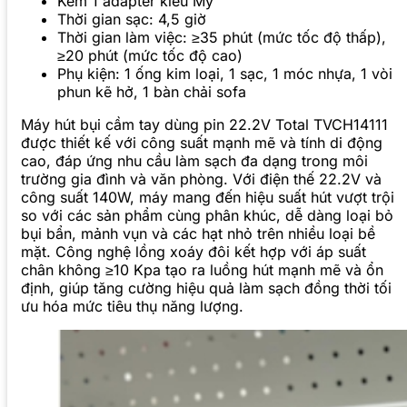
Kèm 1 adapter kiểu Mỹ
Thời gian sạc: 4,5 giờ
Thời gian làm việc: ≥35 phút (mức tốc độ thấp),
≥20 phút (mức tốc độ cao)
Phụ kiện: 1 ống kim loại, 1 sạc, 1 móc nhựa, 1 vòi
phun kẽ hở, 1 bàn chải sofa
Máy hút bụi cầm tay dùng pin 22.2V Total TVCH14111
được thiết kế với công suất mạnh mẽ và tính di động
cao, đáp ứng nhu cầu làm sạch đa dạng trong môi
trường gia đình và văn phòng. Với điện thế 22.2V và
công suất 140W, máy mang đến hiệu suất hút vượt trội
so với các sản phẩm cùng phân khúc, dễ dàng loại bỏ
bụi bẩn, mảnh vụn và các hạt nhỏ trên nhiều loại bề
mặt. Công nghệ lồng xoáy đôi kết hợp với áp suất
chân không ≥10 Kpa tạo ra luồng hút mạnh mẽ và ổn
định, giúp tăng cường hiệu quả làm sạch đồng thời tối
ưu hóa mức tiêu thụ năng lượng.