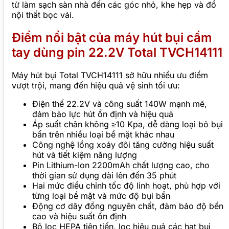
từ làm sạch sàn nhà đến các góc nhỏ, khe hẹp và đồ
nội thất bọc vải.
Điểm nổi bật của máy hút bụi cầm
tay dùng pin 22.2V Total TVCH14111
Máy hút bụi Total TVCH14111 sở hữu nhiều ưu điểm
vượt trội, mang đến hiệu quả vệ sinh tối ưu:
Điện thế 22.2V và công suất 140W mạnh mẽ,
đảm bảo lực hút ổn định và hiệu quả
Áp suất chân không ≥10 Kpa, dễ dàng loại bỏ bụi
bẩn trên nhiều loại bề mặt khác nhau
Công nghệ lồng xoáy đôi tăng cường hiệu suất
hút và tiết kiệm năng lượng
Pin Lithium-Ion 2200mAh chất lượng cao, cho
thời gian sử dụng dài lên đến 35 phút
Hai mức điều chỉnh tốc độ linh hoạt, phù hợp với
từng loại bề mặt và mức độ bụi bẩn
Động cơ dây đồng nguyên chất, đảm bảo độ bền
cao và hiệu suất ổn định
Bộ lọc HEPA tiên tiến, lọc hiệu quả các hạt bụi