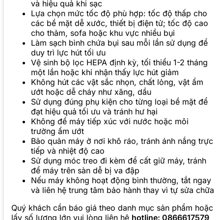
và hiệu quả khi sạc
Lựa chọn mức tốc độ phù hợp: tốc độ thấp cho
các bề mặt dễ xước, thiết bị điện tử; tốc độ cao
cho thảm, sofa hoặc khu vực nhiều bụi
Làm sạch bình chứa bụi sau mỗi lần sử dụng để
duy trì lực hút tối ưu
Vệ sinh bộ lọc HEPA định kỳ, tối thiểu 1-2 tháng
một lần hoặc khi nhận thấy lực hút giảm
Không hút các vật sắc nhọn, chất lỏng, vật ẩm
ướt hoặc dễ cháy như xăng, dầu
Sử dụng đúng phụ kiện cho từng loại bề mặt để
đạt hiệu quả tối ưu và tránh hư hại
Không để máy tiếp xúc với nước hoặc môi
trường ẩm ướt
Bảo quản máy ở nơi khô ráo, tránh ánh nắng trực
tiếp và nhiệt độ cao
Sử dụng móc treo đi kèm để cất giữ máy, tránh
để máy trên sàn dễ bị va đập
Nếu máy không hoạt động bình thường, tắt ngay
và liên hệ trung tâm bảo hành thay vì tự sửa chữa
Quý khách cần báo giá theo danh mục sản phẩm hoặc
lấy số lượng lớn vui lòng liên hệ
hotline: 0866617579