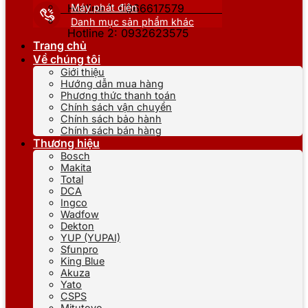
Máy phát điện
Hotline 1: 0866617579
Danh mục sản phẩm khác
Hotline 2: 0932623575
Trang chủ
Về chúng tôi
Giới thiệu
Hướng dẫn mua hàng
Phương thức thanh toán
Chính sách vận chuyển
Chính sách bảo hành
Chính sách bán hàng
Thương hiệu
Bosch
Makita
Total
DCA
Ingco
Wadfow
Dekton
YUP (YUPAI)
Sfunpro
King Blue
Akuza
Yato
CSPS
Mitutoyo