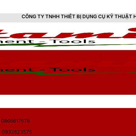
Y TNHH THIẾT BỊ DỤNG CỤ KỸ THUẬT HITAMI - CUNG 
1: 0866617579
2: 0932623575