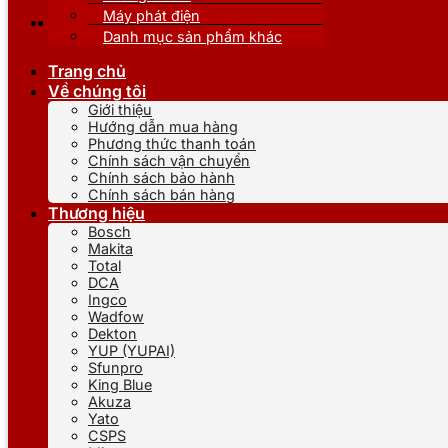
Máy phát điện
Danh mục sản phẩm khác
Trang chủ
Về chúng tôi
Giới thiệu
Hướng dẫn mua hàng
Phương thức thanh toán
Chính sách vận chuyển
Chính sách bảo hành
Chính sách bán hàng
Thương hiệu
Bosch
Makita
Total
DCA
Ingco
Wadfow
Dekton
YUP (YUPAI)
Sfunpro
King Blue
Akuza
Yato
CSPS