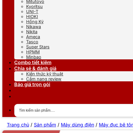
Mitutoyo
Kyoritsu
UNI-T
HIOKI
Hồng Ký
Nikawa
Nikita
Ameca
Tasco
Super Stars
HPMM
Minbao
Combo tiết kiệm
Chia sẻ & đánh giá
Kiến thức kỹ thuật
Cẩm nang review
Báo giá trọn gói
Trang chủ
/
Sản phẩm
/
Máy dùng điện
/
Máy đục bê tô