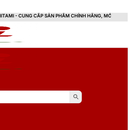
CẤP SẢN PHẨM CHÍNH HÃNG, MỚI 100%, ĐẦY ĐỦ CHỨNG 