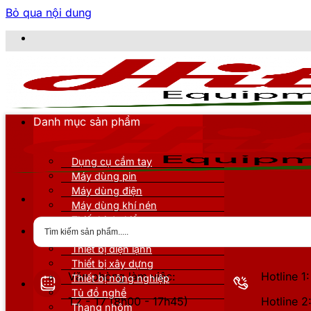
Bỏ qua nội dung
CÔNG T
Danh mục sản phẩm
Dụng cụ cầm tay
Máy dùng pin
Máy dùng điện
Máy dùng khí nén
Thiết bị đo kiểm
Thiết bị nâng đỡ
Thiết bị điện lạnh
Thiết bị xây dựng
Văn phòng làm việc:
Hotline 
Thiết bị nông nghiệp
Tủ đồ nghề
T2 - T7 (8h00 - 17h45)
Hotline 
Thang nhôm