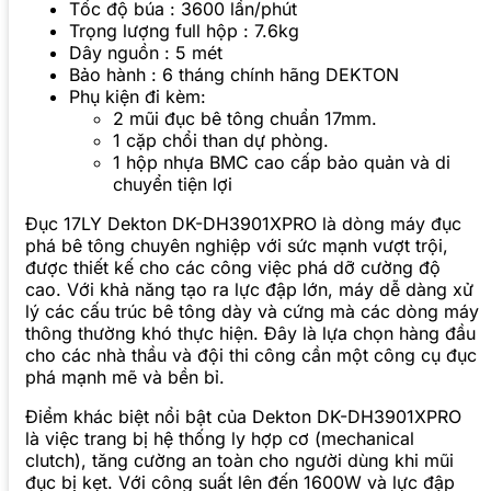
Tốc độ búa : 3600 lần/phút
Trọng lượng full hộp : 7.6kg
Dây nguồn : 5 mét
Bảo hành : 6 tháng chính hãng DEKTON
Phụ kiện đi kèm:
2 mũi đục bê tông chuẩn 17mm.
1 cặp chổi than dự phòng.
1 hộp nhựa BMC cao cấp bảo quản và di
chuyển tiện lợi
Đục 17LY Dekton DK-DH3901XPRO là dòng máy đục
phá bê tông chuyên nghiệp với sức mạnh vượt trội,
được thiết kế cho các công việc phá dỡ cường độ
cao. Với khả năng tạo ra lực đập lớn, máy dễ dàng xử
lý các cấu trúc bê tông dày và cứng mà các dòng máy
thông thường khó thực hiện. Đây là lựa chọn hàng đầu
cho các nhà thầu và đội thi công cần một công cụ đục
phá mạnh mẽ và bền bỉ.
Điểm khác biệt nổi bật của Dekton DK-DH3901XPRO
là việc trang bị hệ thống ly hợp cơ (mechanical
clutch), tăng cường an toàn cho người dùng khi mũi
đục bị kẹt. Với công suất lên đến 1600W và lực đập