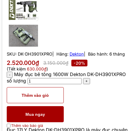
SKU:
DK-DH3901XPRO
Hãng:
Dekton
Bảo hành: 6 tháng
2.520.000₫
3.150.000₫
-20%
(Tiết kiệm
630.000₫
)
Máy đục bê tông 1600W Dekton DK-DH3901XPRO
số lượng
Thêm vào giỏ
Mua ngay
Thêm vào báo giá
Đục 17LY Dekton DK-DH3901XPRO là máy đục chuyên