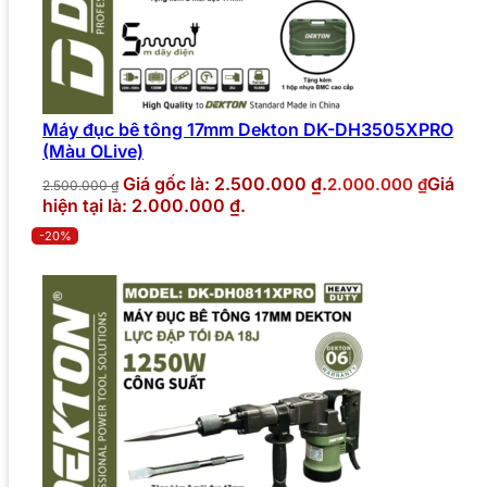
Máy đục bê tông 17mm Dekton DK-DH3505XPRO
(Màu OLive)
Giá gốc là: 2.500.000 ₫.
Giá
2.000.000
₫
2.500.000
₫
hiện tại là: 2.000.000 ₫.
-20%