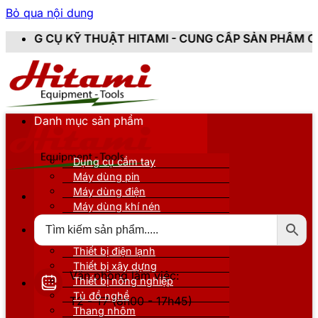
Bỏ qua nội dung
HUẬT HITAMI - CUNG CẤP SẢN PHẨM CHÍNH HÃNG, MỚI 
Danh mục sản phẩm
Dụng cụ cầm tay
Máy dùng pin
Máy dùng điện
Máy dùng khí nén
Thiết bị đo kiểm
Thiết bị nâng đỡ
Thiết bị điện lạnh
Thiết bị xây dựng
Văn phòng làm việc:
Thiết bị nông nghiệp
Tủ đồ nghề
T2 - T7 (8h00 - 17h45)
Thang nhôm