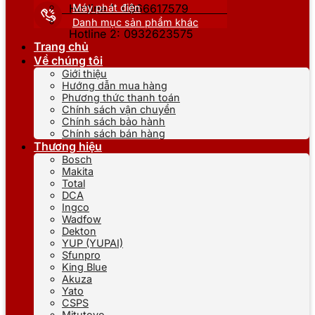
Máy phát điện
Hotline 1: 0866617579
Danh mục sản phẩm khác
Hotline 2: 0932623575
Trang chủ
Về chúng tôi
Giới thiệu
Hướng dẫn mua hàng
Phương thức thanh toán
Chính sách vận chuyển
Chính sách bảo hành
Chính sách bán hàng
Thương hiệu
Bosch
Makita
Total
DCA
Ingco
Wadfow
Dekton
YUP (YUPAI)
Sfunpro
King Blue
Akuza
Yato
CSPS
Mitutoyo