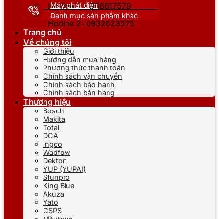
Máy phát điện
Hotline 1: 0866617579
Danh mục sản phẩm khác
Hotline 2: 0932623575
Trang chủ
Về chúng tôi
Giới thiệu
Hướng dẫn mua hàng
Phương thức thanh toán
Chính sách vận chuyển
Chính sách bảo hành
Chính sách bán hàng
Thương hiệu
Bosch
Makita
Total
DCA
Ingco
Wadfow
Dekton
YUP (YUPAI)
Sfunpro
King Blue
Akuza
Yato
CSPS
Mitutoyo