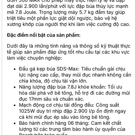
GSH 500 MAX cho phép máy thực hiện tỷ lệ va đập
đạt dải 2.900 lần/phút với lực đập búa thủy lực mạnh
mẽ 7.8 Joule. Trọng lượng máy 5.7 kg đầm tay giúp
triệt tiêu một phần lực giật dội ngược, bảo vệ hệ
xương khớp của người thợ khi làm việc cường độ cao.
Đặc điểm nổi bật của sản phẩm:
Dưới đây là những tính năng và thông số kỹ thuật thực
tế giúp sản phẩm đáp ứng tốt nhu cầu tại các khu vực
làm việc chuyên nghiệp:
Đầu gá kẹp búa SDS-Max: Tiêu chuẩn gài chịu
lực nặng cao cấp, thay mũi đục nhanh không cần
chìa khóa, độ chịu tải vặn lớn.
Năng lượng đập búa 7.8J khỏe khoắn: Tối ưu
hóa dải phá vỡ bê tông, hỗ trợ đi các đường mũi
đục 17mm sâu và chuẩn xác.
Mạch động cơ chịu tải đồng đều: Công suất
1025W duy trì nhịp đập 2.900 l/p ổn định ngay
cả khi mũi đục ép sâu vào lòng bê tông.
Bảo hành chính hãng 06 tháng: Cam kết chất
lượng từ các trung tâm bảo hành ủy quyền của