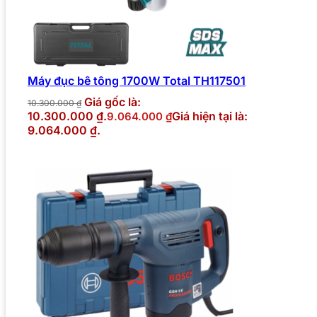
Máy đục bê tông 1700W Total TH117501
Giá gốc là:
10.300.000
₫
10.300.000 ₫.
Giá hiện tại là:
9.064.000
₫
9.064.000 ₫.