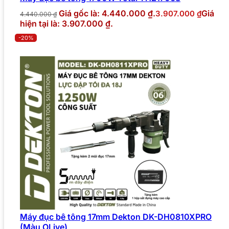
Giá gốc là: 4.440.000 ₫.
Giá
3.907.000
₫
4.440.000
₫
hiện tại là: 3.907.000 ₫.
-20%
Máy đục bê tông 17mm Dekton DK-DH0810XPRO
(Màu OLive)