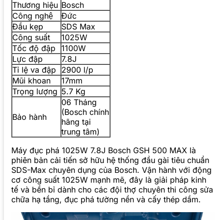
Thương hiệu
Bosch
Công nghệ
Đức
Đầu kẹp
SDS Max
Công suất
1025W
Tốc độ đập
1100W
Lực đập
7.8J
Tỉ lệ va đập
2900 l/p
Mũi khoan
17mm
Trọng lượng
5.7 Kg
06 Tháng
(Bosch chính
Bảo hành
hãng tại
trung tâm)
Máy đục phá 1025W 7.8J Bosch GSH 500 MAX là
phiên bản cải tiến sở hữu hệ thống đầu gài tiêu chuẩn
SDS-Max chuyên dụng của Bosch. Vận hành với động
cơ công suất 1025W mạnh mẽ, đây là giải pháp kinh
tế và bền bỉ dành cho các đội thợ chuyên thi công sửa
chữa hạ tầng, đục phá tường nền và cấy thép dầm.