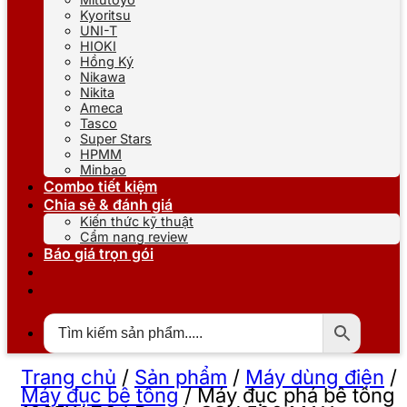
Kyoritsu
UNI-T
HIOKI
Hồng Ký
Nikawa
Nikita
Ameca
Tasco
Super Stars
HPMM
Minbao
Combo tiết kiệm
Chia sẻ & đánh giá
Kiến thức kỹ thuật
Cẩm nang review
Báo giá trọn gói
Trang chủ
/
Sản phẩm
/
Máy dùng điện
/
Máy đục bê tông
/
Máy đục phá bê tông