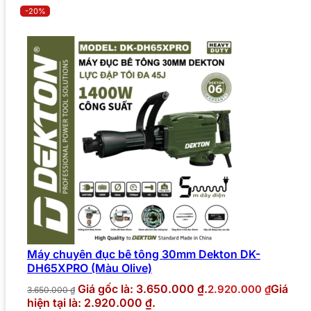
-20%
Máy chuyên đục bê tông 30mm Dekton DK-
DH65XPRO (Màu Olive)
Giá gốc là: 3.650.000 ₫.
Giá
2.920.000
₫
3.650.000
₫
hiện tại là: 2.920.000 ₫.