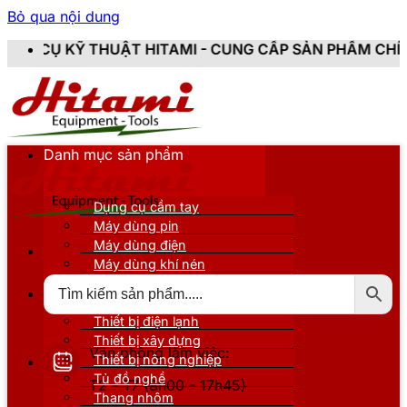
Bỏ qua nội dung
HITAMI - CUNG CẤP SẢN PHẨM CHÍNH HÃNG, MỚI 100%
Danh mục sản phẩm
Dụng cụ cầm tay
Máy dùng pin
Máy dùng điện
Máy dùng khí nén
Thiết bị đo kiểm
Thiết bị nâng đỡ
Thiết bị điện lạnh
Thiết bị xây dựng
Văn phòng làm việc:
Thiết bị nông nghiệp
Tủ đồ nghề
T2 - T7 (8h00 - 17h45)
Thang nhôm