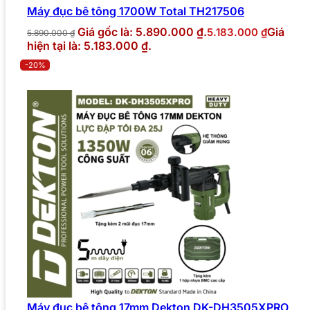
Máy đục bê tông 1700W Total TH217506
Giá gốc là: 5.890.000 ₫.
Giá
5.183.000
₫
5.890.000
₫
hiện tại là: 5.183.000 ₫.
-20%
Máy đục bê tông 17mm Dekton DK-DH3505XPRO