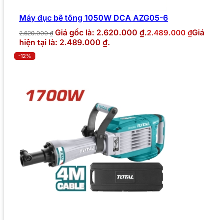
Máy đục bê tông 1050W DCA AZG05-6
Giá gốc là: 2.620.000 ₫.
Giá
2.489.000
₫
2.620.000
₫
hiện tại là: 2.489.000 ₫.
-12%