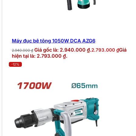
Máy đục bê tông 1050W DCA AZG6
Giá gốc là: 2.940.000 ₫.
Giá
2.793.000
₫
2.940.000
₫
hiện tại là: 2.793.000 ₫.
-12%