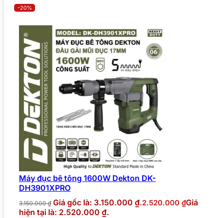
-20%
Máy đục bê tông 1600W Dekton DK-
DH3901XPRO
Giá gốc là: 3.150.000 ₫.
Giá
2.520.000
₫
3.150.000
₫
hiện tại là: 2.520.000 ₫.