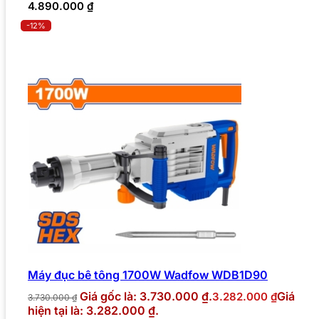
4.890.000
₫
-12%
Máy đục bê tông 1700W Wadfow WDB1D90
Giá gốc là: 3.730.000 ₫.
Giá
3.282.000
₫
3.730.000
₫
hiện tại là: 3.282.000 ₫.