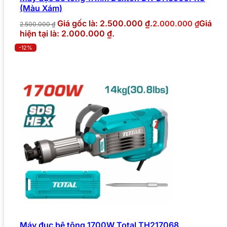
(Màu Xám)
Giá gốc là: 2.500.000 ₫.
Giá
2.000.000
₫
2.500.000
₫
hiện tại là: 2.000.000 ₫.
-12%
Máy đục bê tông 1700W Total TH217068