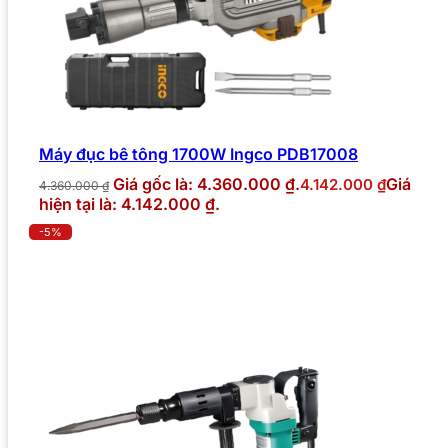
Máy đục bê tông 1700W Ingco PDB17008
Giá gốc là: 4.360.000 ₫.
Giá
4.142.000
₫
4.360.000
₫
hiện tại là: 4.142.000 ₫.
-5%