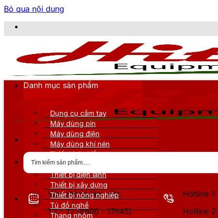
Bỏ qua nội dung
CÔNG
Danh mục sản phẩm
Dụng cụ cầm tay
Máy dùng pin
Máy dùng điện
Máy dùng khí nén
Thiết bị đo kiểm
Thiết bị nâng đỡ
Thiết bị điện lạnh
Thiết bị xây dựng
Văn phòng làm việc:
Hotline 
Thiết bị nông nghiệp
Tủ đồ nghề
T2 - T7 (8h00 - 17h45)
Hotline 
Thang nhôm