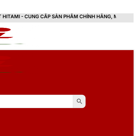
G CẤP SẢN PHẨM CHÍNH HÃNG, MỚI 100%, ĐẦY ĐỦ CHỨ