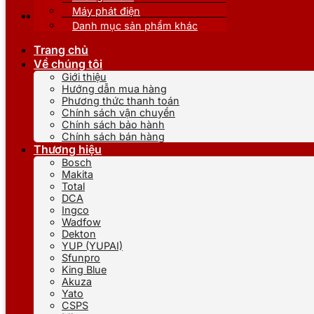
Máy phát điện
Danh mục sản phẩm khác
Trang chủ
Về chúng tôi
Giới thiệu
Hướng dẫn mua hàng
Phương thức thanh toán
Chính sách vận chuyển
Chính sách bảo hành
Chính sách bán hàng
Thương hiệu
Bosch
Makita
Total
DCA
Ingco
Wadfow
Dekton
YUP (YUPAI)
Sfunpro
King Blue
Akuza
Yato
CSPS