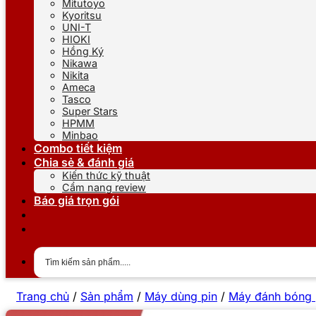
Mitutoyo
Kyoritsu
UNI-T
HIOKI
Hồng Ký
Nikawa
Nikita
Ameca
Tasco
Super Stars
HPMM
Minbao
Combo tiết kiệm
Chia sẻ & đánh giá
Kiến thức kỹ thuật
Cẩm nang review
Báo giá trọn gói
Trang chủ
/
Sản phẩm
/
Máy dùng pin
/
Máy đánh bóng 