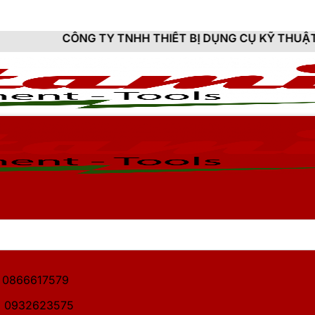
 TY TNHH THIẾT BỊ DỤNG CỤ KỸ THUẬT HITAMI - CUN
1: 0866617579
2: 0932623575