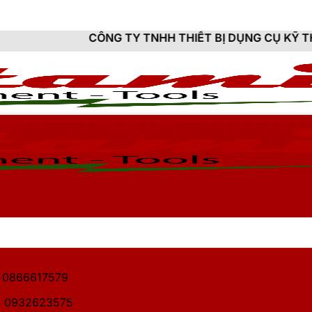
CÔNG TY TNHH THIẾT BỊ DỤNG CỤ KỸ THUẬT HITAMI -
1: 0866617579
2: 0932623575