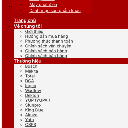
Máy phát điện
Danh mục sản phẩm khác
Trang chủ
Về chúng tôi
Giới thiệu
Hướng dẫn mua hàng
Phương thức thanh toán
Chính sách vận chuyển
Chính sách bảo hành
Chính sách bán hàng
Thương hiệu
Bosch
Makita
Total
DCA
Ingco
Wadfow
Dekton
YUP (YUPAI)
Sfunpro
King Blue
Akuza
Yato
CSPS