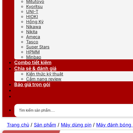
Mitutoyo
Kyoritsu
UNI-T
HIOKI
Hồng Ký
Nikawa
Nikita
Ameca
Tasco
Super Stars
HPMM
Minbao
Combo tiết kiệm
Chia sẻ & đánh giá
Kiến thức kỹ thuật
Cẩm nang review
Báo giá trọn gói
Trang chủ
/
Sản phẩm
/
Máy dùng pin
/
Máy đánh bóng 