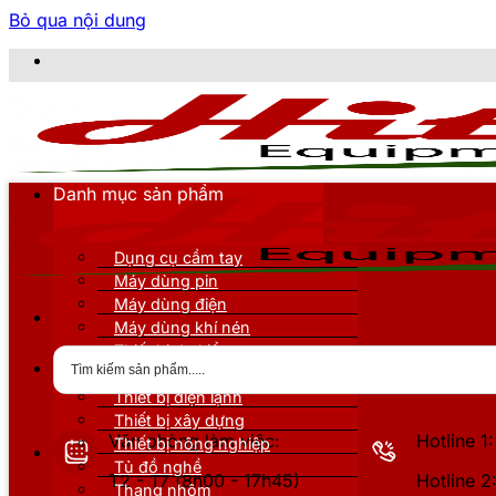
Bỏ qua nội dung
Danh mục sản phẩm
Dụng cụ cầm tay
Máy dùng pin
Máy dùng điện
Máy dùng khí nén
Thiết bị đo kiểm
Thiết bị nâng đỡ
Thiết bị điện lạnh
Thiết bị xây dựng
Văn phòng làm việc:
Hotline 
Thiết bị nông nghiệp
Tủ đồ nghề
T2 - T7 (8h00 - 17h45)
Hotline 
Thang nhôm