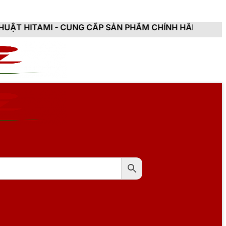
 CUNG CẤP SẢN PHẨM CHÍNH HÃNG, MỚI 100%, ĐẦY ĐỦ 