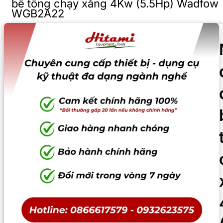
bê tông chạy xăng 4Kw (5.5Hp) Wadfow
WGB2A22