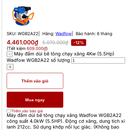
SKU:
WGB2A22
Hãng:
Wadfow
Bảo hành: 6 tháng
4.461.000₫
5.070.000₫
-12%
(Tiết kiệm
609.000₫
)
Máy đầm dùi bê tông chạy xăng 4Kw (5.5Hp)
Wadfow WGB2A22 số lượng
Thêm vào giỏ
Mua ngay
Thêm vào báo giá
Máy đầm dùi bê tông chạy xăng Wadfow WGB2A22
công suất 4.0kW (5.5HP). Động cơ xăng, dung tích xi
lanh 212cc. Sử dụng khớp nối lục giác. (Không bao