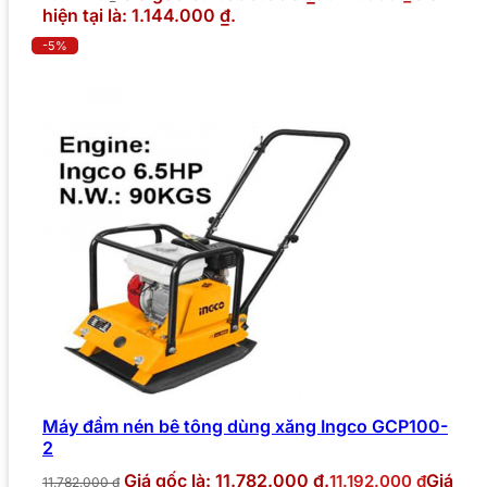
hiện tại là: 1.144.000 ₫.
-5%
Máy đầm nén bê tông dùng xăng Ingco GCP100-
2
Giá gốc là: 11.782.000 ₫.
Giá
11.192.000
₫
11.782.000
₫