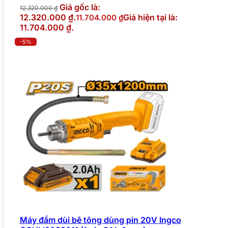
Giá gốc là:
12.320.000
₫
12.320.000 ₫.
Giá hiện tại là:
11.704.000
₫
11.704.000 ₫.
-5%
Máy đầm dùi bê tông dùng pin 20V Ingco