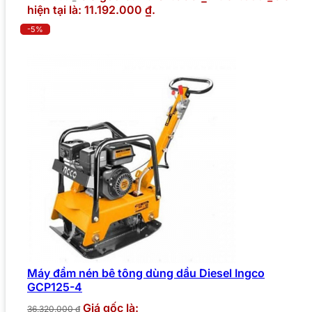
hiện tại là: 11.192.000 ₫.
-5%
Máy đầm nén bê tông dùng dầu Diesel Ingco
GCP125-4
Giá gốc là:
36.320.000
₫