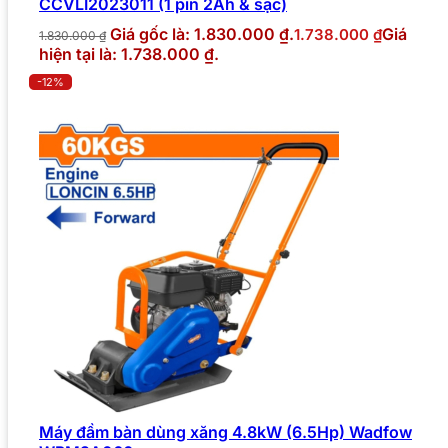
CCVLI2023011 (1 pin 2Ah & sạc)
Giá gốc là: 1.830.000 ₫.
Giá
1.738.000
₫
1.830.000
₫
hiện tại là: 1.738.000 ₫.
-12%
Máy đầm bàn dùng xăng 4.8kW (6.5Hp) Wadfow