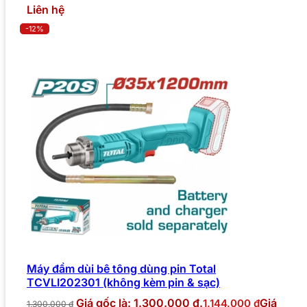
Liên hệ
-12%
Máy đầm dùi bê tông dùng pin Total
TCVLI202301 (không kèm pin & sạc)
Giá gốc là: 1.300.000 ₫.
Giá
1.144.000
₫
1.300.000
₫