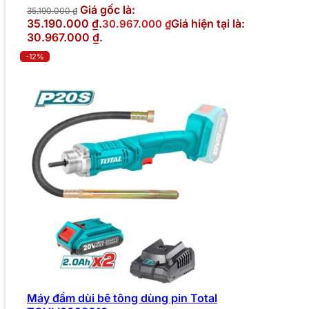
Giá gốc là:
35.190.000
₫
35.190.000 ₫.
Giá hiện tại là:
30.967.000
₫
30.967.000 ₫.
-12%
Máy đầm dùi bê tông dùng pin Total