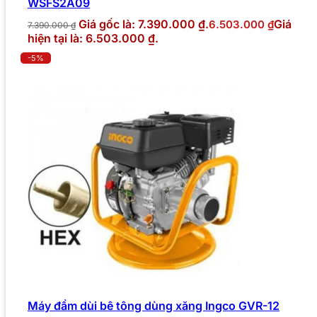
WSFS2A09
Giá gốc là: 7.390.000 ₫.
Giá
6.503.000
₫
7.390.000
₫
hiện tại là: 6.503.000 ₫.
-5%
Máy đầm dùi bê tông dùng xăng Ingco GVR-12