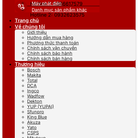
Máy phát điện
Hotline 1: 0866617579
Danh mục sản phẩm khác
Hotline 2: 0932623575
Trang chủ
Về chúng tôi
Giới thiệu
Hướng dẫn mua hàng
Phương thức thanh toán
Chính sách vận chuyển
Chính sách bảo hành
Chính sách bán hàng
Thương hiệu
Bosch
Makita
Total
DCA
Ingco
Wadfow
Dekton
YUP (YUPAI)
Sfunpro
King Blue
Akuza
Yato
CSPS
Mitutoyo