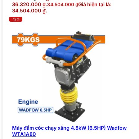
36.320.000 ₫.
Giá hiện tại là:
34.504.000
₫
34.504.000 ₫.
-12%
Máy đầm cóc chạy xăng 4.8kW (6.5HP) Wadfow
WTA1A80