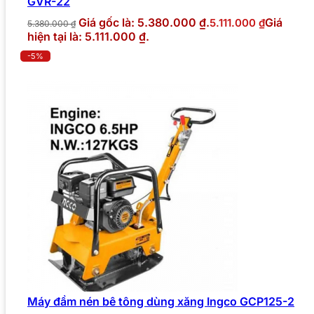
GVR-22
Giá gốc là: 5.380.000 ₫.
Giá
5.111.000
₫
5.380.000
₫
hiện tại là: 5.111.000 ₫.
-5%
Máy đầm nén bê tông dùng xăng Ingco GCP125-2