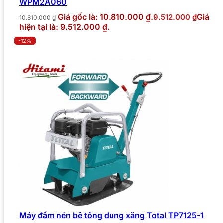
WPM2A060
Giá gốc là: 10.810.000 ₫.
Giá
9.512.000
₫
10.810.000
₫
hiện tại là: 9.512.000 ₫.
-12%
Máy đầm nén bê tông dùng xăng Total TP7125-1