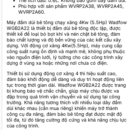
Thể tích dầu: 0.6L. Không bao gồm dây đầm dùi.
Phù hợp với sản phẩm WVRP2A38, WVRP2A45,
WVRP2A60.
Máy đầm dùi bê tông chạy xăng 4Kw (5.5Hp) Wadfow
WGB2A22 là thiết bị đầm dùi bê tông độc lập, được
thiết kế để loại bỏ bọt khí và nén chặt bê tông, đảm
bảo chất lượng và độ bền vững của các kết cấu xây
dựng. Với động cơ xăng 4Kw(5.5Hp), máy cung cấp
công suất rung ổn định và mạnh mẽ, không phụ thuộc
vào nguồn điện lưới, lý tưởng cho các công trình xây
dựng ở vùng xa hoặc những nơi chưa có điện.
Thiết bị sử dụng động cơ xăng 4 thì hiệu suất cao,
đảm bảo khởi động dễ dàng và duy trì hoạt động liên
tục trong thời gian dài. Wadfow WGB2A22 được trang
bị khung bảo vệ chắc chắn, giúp máy chịu được va
đập trong quá trình vận chuyển và sử dụng tại công
trường. Khả năng tương thích với nhiều loại dây đầm
dùi khác nhau (cần mua riêng) khiến máy trở thành
công cụ đa năng, đảm bảo bê tông đạt được mật độ
tối đa, từ đó tăng cường độ cứng và khả năng chịu lực
của công trình.