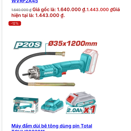
WVRP2A45
Giá gốc là: 1.640.000 ₫.
Giá
1.443.000
₫
1.640.000
₫
hiện tại là: 1.443.000 ₫.
-12%
Máy đầm dùi bê tông dùng pin Total