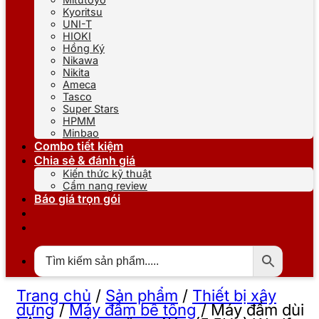
Kyoritsu
UNI-T
HIOKI
Hồng Ký
Nikawa
Nikita
Ameca
Tasco
Super Stars
HPMM
Minbao
Combo tiết kiệm
Chia sẻ & đánh giá
Kiến thức kỹ thuật
Cẩm nang review
Báo giá trọn gói
Trang chủ
/
Sản phẩm
/
Thiết bị xây
dựng
/
Máy đầm bê tông
/
Máy đầm dùi