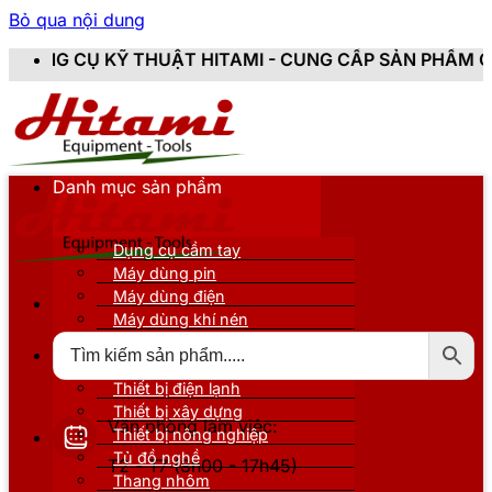
Bỏ qua nội dung
HUẬT HITAMI - CUNG CẤP SẢN PHẨM CHÍNH HÃNG, MỚI 
Danh mục sản phẩm
Dụng cụ cầm tay
Máy dùng pin
Máy dùng điện
Máy dùng khí nén
Thiết bị đo kiểm
Thiết bị nâng đỡ
Thiết bị điện lạnh
Thiết bị xây dựng
Văn phòng làm việc:
Thiết bị nông nghiệp
Tủ đồ nghề
T2 - T7 (8h00 - 17h45)
Thang nhôm