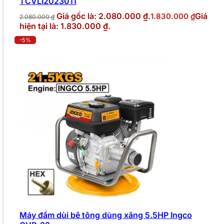
TCVLI2023011
Giá gốc là: 2.080.000 ₫.
Giá
1.830.000
₫
2.080.000
₫
hiện tại là: 1.830.000 ₫.
-5%
Máy đầm dùi bê tông dùng xăng 5.5HP Ingco