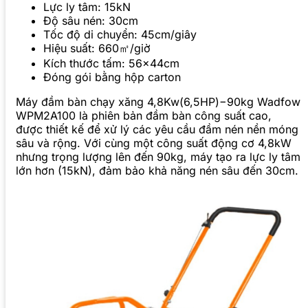
Lực ly tâm: 15kN
Độ sâu nén: 30cm
Tốc độ di chuyển: 45cm/giây
Hiệu suất: 660㎡/giờ
Kích thước tấm: 56x44cm
Đóng gói bằng hộp carton
Máy đầm bàn chạy xăng 4,8Kw(6,5HP)−90kg Wadfow
WPM2A100 là phiên bản đầm bàn công suất cao,
được thiết kế để xử lý các yêu cầu đầm nén nền móng
sâu và rộng. Với cùng một công suất động cơ 4,8kW
nhưng trọng lượng lên đến 90kg, máy tạo ra lực ly tâm
lớn hơn (15kN), đảm bảo khả năng nén sâu đến 30cm.