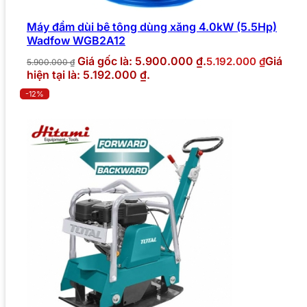
Máy đầm dùi bê tông dùng xăng 4.0kW (5.5Hp)
Wadfow WGB2A12
Giá gốc là: 5.900.000 ₫.
Giá
5.192.000
₫
5.900.000
₫
hiện tại là: 5.192.000 ₫.
-12%