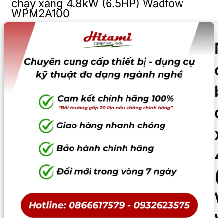
chạy xăng 4.8kW (6.5HP) Wadfow
WPM2A100