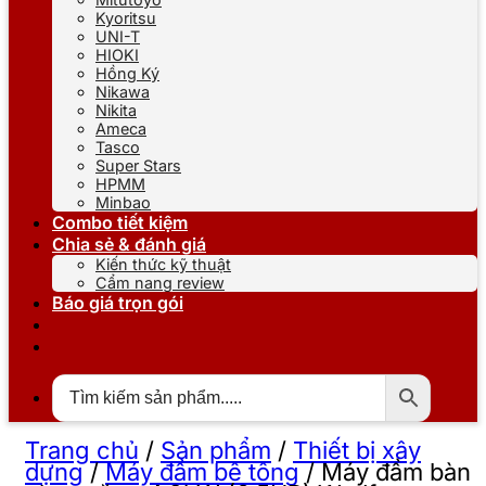
Kyoritsu
UNI-T
HIOKI
Hồng Ký
Nikawa
Nikita
Ameca
Tasco
Super Stars
HPMM
Minbao
Combo tiết kiệm
Chia sẻ & đánh giá
Kiến thức kỹ thuật
Cẩm nang review
Báo giá trọn gói
Trang chủ
/
Sản phẩm
/
Thiết bị xây
dựng
/
Máy đầm bê tông
/
Máy đầm bàn