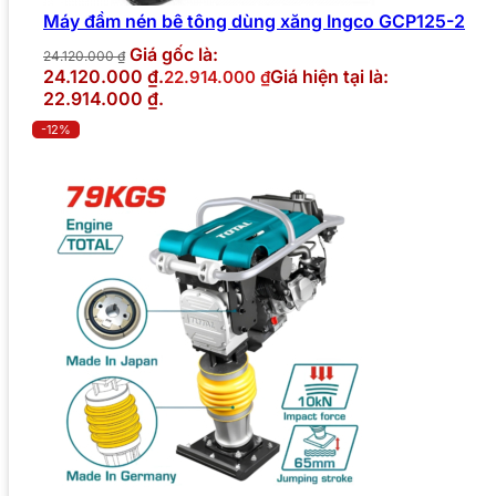
Máy đầm nén bê tông dùng xăng Ingco GCP125-2
Giá gốc là:
24.120.000
₫
24.120.000 ₫.
Giá hiện tại là:
22.914.000
₫
22.914.000 ₫.
-12%