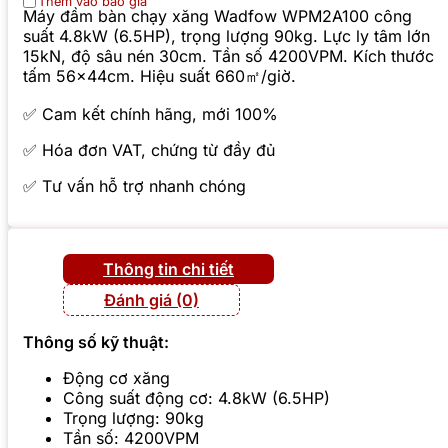
Thêm vào báo giá
Máy đầm bàn chạy xăng Wadfow WPM2A100 công
suất 4.8kW (6.5HP), trọng lượng 90kg. Lực ly tâm lớn
15kN, độ sâu nén 30cm. Tần số 4200VPM. Kích thước
tấm 56x44cm. Hiệu suất 660㎡/giờ.
✅ Cam kết chính hãng, mới 100%
✅ Hóa đơn VAT, chứng từ đầy đủ
✅ Tư vấn hỗ trợ nhanh chóng
Thông tin chi tiết
Đánh giá (0)
Thông số kỹ thuật:
Động cơ xăng
Công suất động cơ: 4.8kW (6.5HP)
Trọng lượng: 90kg
Tần số: 4200VPM