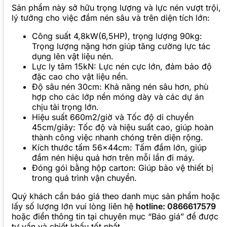
Sản phẩm này sở hữu trọng lượng và lực nén vượt trội,
lý tưởng cho việc đầm nén sâu và trên diện tích lớn:
Công suất 4,8kW(6,5HP), trọng lượng 90kg:
Trọng lượng nặng hơn giúp tăng cường lực tác
dụng lên vật liệu nén.
Lực ly tâm 15kN: Lực nén cực lớn, đảm bảo độ
đặc cao cho vật liệu nền.
Độ sâu nén 30cm: Khả năng nén sâu hơn, phù
hợp cho các lớp nền móng dày và các dự án
chịu tải trọng lớn.
Hiệu suất 660m2/giờ và Tốc độ di chuyển
45cm/giây: Tốc độ và hiệu suất cao, giúp hoàn
thành công việc nhanh chóng trên diện rộng.
Kích thước tấm 56x44cm: Tấm đầm lớn, giúp
đầm nén hiệu quả hơn trên mỗi lần đi máy.
Đóng gói bằng hộp carton: Giúp bảo vệ thiết bị
trong quá trình vận chuyển.
Quý khách cần báo giá theo danh mục sản phẩm hoặc
lấy số lượng lớn vui lòng liên hệ
hotline: 0866617579
hoặc điền thông tin tại chuyên mục “Báo giá” để được
tư vấn và chiết khấu tốt nhất.