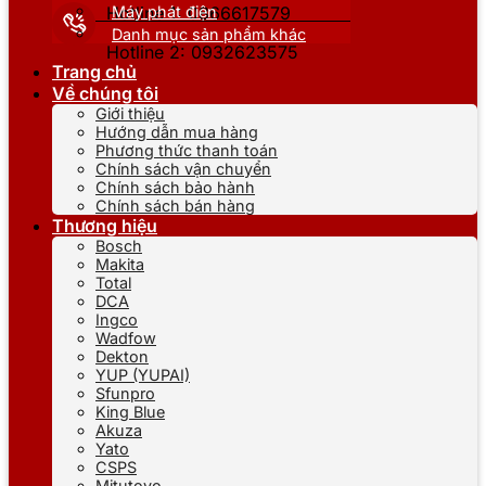
Máy phát điện
Hotline 1: 0866617579
Danh mục sản phẩm khác
Hotline 2: 0932623575
Trang chủ
Về chúng tôi
Giới thiệu
Hướng dẫn mua hàng
Phương thức thanh toán
Chính sách vận chuyển
Chính sách bảo hành
Chính sách bán hàng
Thương hiệu
Bosch
Makita
Total
DCA
Ingco
Wadfow
Dekton
YUP (YUPAI)
Sfunpro
King Blue
Akuza
Yato
CSPS
Mitutoyo