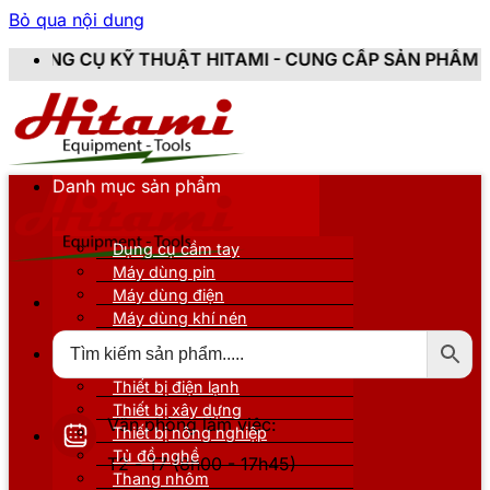
Bỏ qua nội dung
THUẬT HITAMI - CUNG CẤP SẢN PHẨM CHÍNH HÃNG, MỚ
Danh mục sản phẩm
Dụng cụ cầm tay
Máy dùng pin
Máy dùng điện
Máy dùng khí nén
Thiết bị đo kiểm
Thiết bị nâng đỡ
Thiết bị điện lạnh
Thiết bị xây dựng
Văn phòng làm việc:
Thiết bị nông nghiệp
Tủ đồ nghề
T2 - T7 (8h00 - 17h45)
Thang nhôm