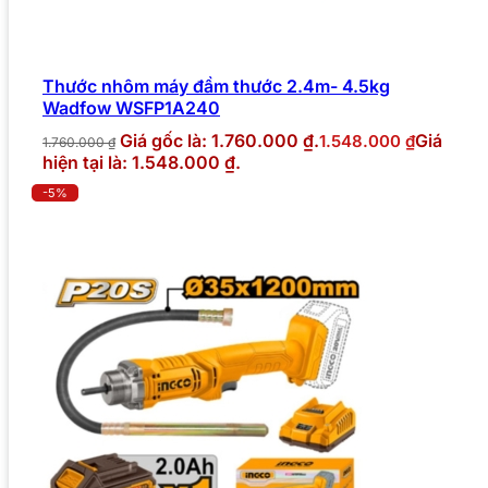
Thước nhôm máy đầm thước 2.4m- 4.5kg
Wadfow WSFP1A240
Giá gốc là: 1.760.000 ₫.
Giá
1.548.000
₫
1.760.000
₫
hiện tại là: 1.548.000 ₫.
-5%