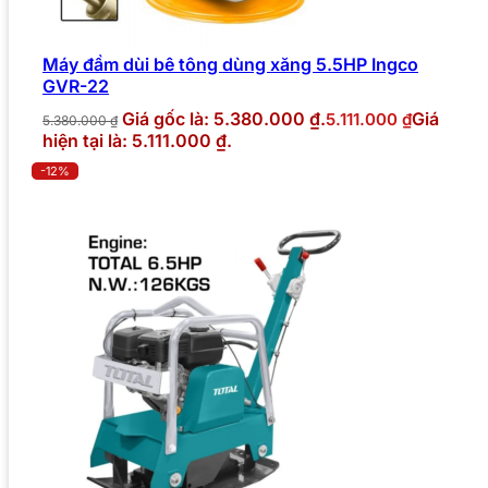
Máy đầm dùi bê tông dùng xăng 5.5HP Ingco
GVR-22
Giá gốc là: 5.380.000 ₫.
Giá
5.111.000
₫
5.380.000
₫
hiện tại là: 5.111.000 ₫.
-12%