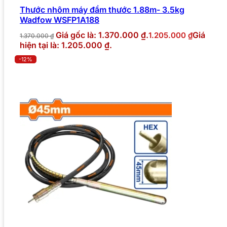
Thước nhôm máy đầm thước 1.88m- 3.5kg
Wadfow WSFP1A188
Giá gốc là: 1.370.000 ₫.
Giá
1.205.000
₫
1.370.000
₫
hiện tại là: 1.205.000 ₫.
-12%