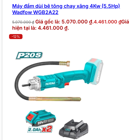
Máy đầm dùi bê tông chạy xăng 4Kw (5.5Hp)
Wadfow WGB2A22
Giá gốc là: 5.070.000 ₫.
Giá
4.461.000
₫
5.070.000
₫
hiện tại là: 4.461.000 ₫.
-12%