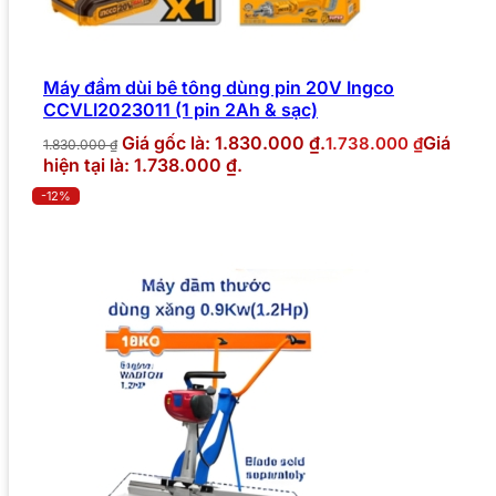
Máy đầm dùi bê tông dùng pin 20V Ingco
CCVLI2023011 (1 pin 2Ah & sạc)
Giá gốc là: 1.830.000 ₫.
Giá
1.738.000
₫
1.830.000
₫
hiện tại là: 1.738.000 ₫.
-12%