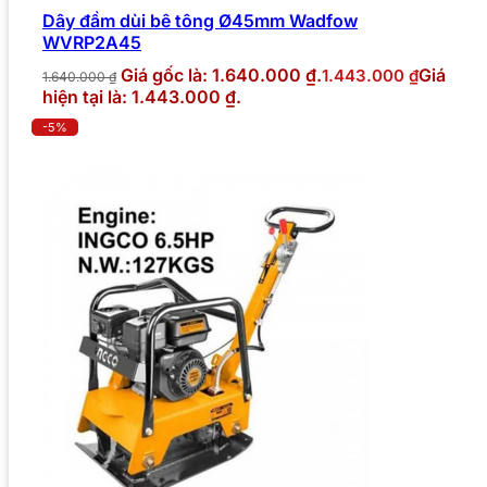
Dây đầm dùi bê tông Ø45mm Wadfow
WVRP2A45
Giá gốc là: 1.640.000 ₫.
Giá
1.443.000
₫
1.640.000
₫
hiện tại là: 1.443.000 ₫.
-5%