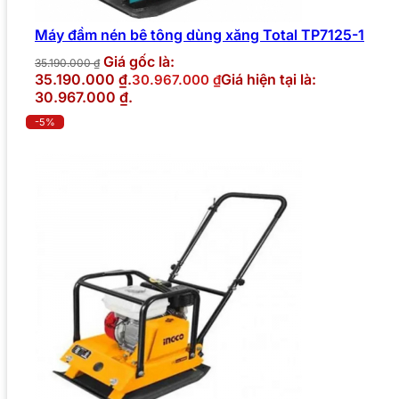
Máy đầm nén bê tông dùng xăng Total TP7125-1
Giá gốc là:
35.190.000
₫
35.190.000 ₫.
Giá hiện tại là:
30.967.000
₫
30.967.000 ₫.
-5%