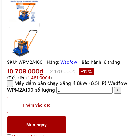
SKU:
WPM2A100
Hãng:
Wadfow
Bảo hành: 6 tháng
10.709.000₫
12.170.000₫
-12%
(Tiết kiệm
1.461.000₫
)
Máy đầm bàn chạy xăng 4.8kW (6.5HP) Wadfow
WPM2A100 số lượng
Thêm vào giỏ
Mua ngay