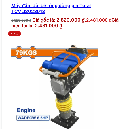
Máy đầm dùi bê tông dùng pin Total
TCVLI2023013
Giá gốc là: 2.820.000 ₫.
Giá
2.481.000
₫
2.820.000
₫
hiện tại là: 2.481.000 ₫.
-12%