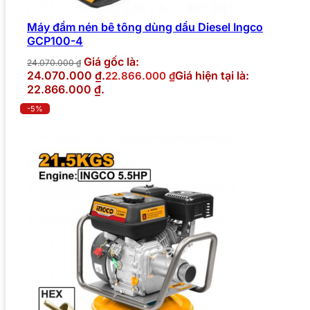
Máy đầm nén bê tông dùng dầu Diesel Ingco
GCP100-4
Giá gốc là:
24.070.000
₫
24.070.000 ₫.
Giá hiện tại là:
22.866.000
₫
22.866.000 ₫.
-5%